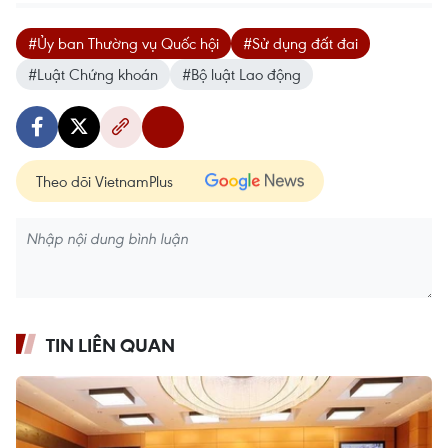
#Ủy ban Thường vụ Quốc hội
#Sử dụng đất đai
#Luật Chứng khoán
#Bộ luật Lao động
Theo dõi VietnamPlus
TIN LIÊN QUAN