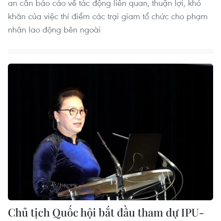
an cần báo cáo về tác động liên quan, thuận lợi, khó
khăn của việc thí điểm các trại giam tổ chức cho phạm
nhân lao động bên ngoài
Chủ tịch Quốc hội bắt đầu tham dự IPU-