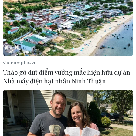
miền Trung... Trong bối cảnh đó, mô hình nhà
chống bão, lũ được đánh giá là giải pháp thích
ứng hiệu quả để giảm thiểu thiệt hại do thiên tai
gây ra.
vietnamplus.vn
Tháo gỡ dứt điểm vướng mắc hiện hữu dự án
Nhà máy điện hạt nhân Ninh Thuận
Mô hình nhà chống bão, lũ tại Việt Nam. (Ảnh: PV/Vietnam+)