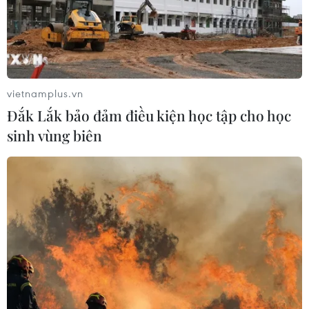
vietnamplus.vn
Đắk Lắk bảo đảm điều kiện học tập cho học
sinh vùng biên
Đoàn công tác Bộ Xây dựng kiểm tra tình
hình động đất tại Kon Tum
26/04/2022 14:42
Từ đầu năm 2022 đến nay, trên địa bàn xây dựng Nhà
máy Thủy điện Thượng Kon Tum (huyện Kon Plông) đã