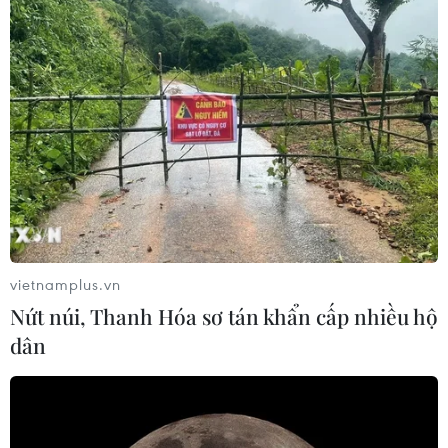
Các địa phương ứng phó với thời tiết nguy
hiểm, rét đậm, rét hại
20/02/2022 13:19
Văn phòng thường trực Ban Chỉ đạo Quốc gia về
phòng, chống thiên tai đề nghị các địa phương hướng
dẫn người dân chủ động phòng tránh rét hại, băng giá,
mưa lớn kèm lốc, sét, mưa đá.
vietnamplus.vn
Nứt núi, Thanh Hóa sơ tán khẩn cấp nhiều hộ
dân