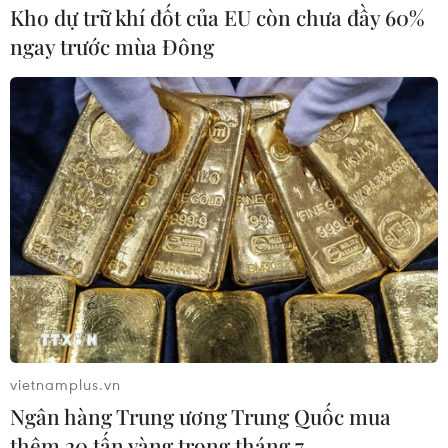
Kho dự trữ khí đốt của EU còn chưa đầy 60%
ngay trước mùa Đông
#phòng chống thiên tai
#nhà chống bão
#lũ lụt
#thích ứng với thiên tai
TP. Huế
vietnamplus.vn
Theo dõi VietnamPlus
Ngân hàng Trung ương Trung Quốc mua
thêm 20 tấn vàng trong tháng 7