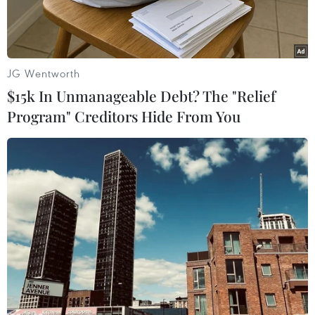
toàn.
JG Wentworth
$15k In Unmanageable Debt? The "Relief
Program" Creditors Hide From You
hôn Hữu Tân, xã Tân Ninh, huyện Quảng Ninh (Quảng Bình) bị
nước lũ cô lập hoàn toàn. (Ảnh minh hoạ: Danh Lam/TTXVN)
Từ đầu năm 2022 đến nay thiên tai diễn biến
phức tạp và dị thường, điển hình như đợt mưa
lũ lớn trái quy luật ngay giữa mùa khô (từ ngày