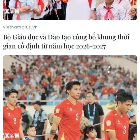
những người dễ bị tổn thương do khí hậu ở Việt
Nam.
Bà Caitlin Wiesen, Trưởng đại diện UNDP tại
vietnamplus.vn
Việt Nam cho rằng việc thực hiện mục tiêu xây
Bộ Giáo dục và Đào tạo công bố khung thời
dựng nhà ở cho những người dễ bị tổn thương
gian cố định từ năm học 2026-2027
do khí hậu có thể được thực hiện trong một nỗ
lực hợp tác được lên kế hoạch tốt, kết hợp cả tài
chính công và tư nhân. Đây là một khoản đầu tư
cần thiết để đảm bảo một quá trình chuyển đổi
khí hậu công bằng mang lại lợi ích cho những
người dễ bị tổn thương nhất và đang bị bỏ lại
phía sau.
UNDP đã hỗ trợ xây dựng 4.100 ngôi nhà an
toàn chống chịu bão, lụt cho những hộ dân
nghèo ở các tỉnh ven biển miền Trung và cam