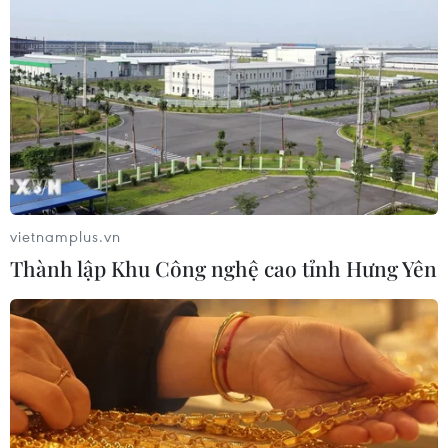
vietnamplus.vn
Thành lập Khu Công nghệ cao tỉnh Hưng Yên
TIN CÙNG CHUYÊN MỤC
Bế mạc Hội thi lực lượng tham gia
bảo vệ an ninh, trật tự ở cơ sở giỏi
toàn quốc