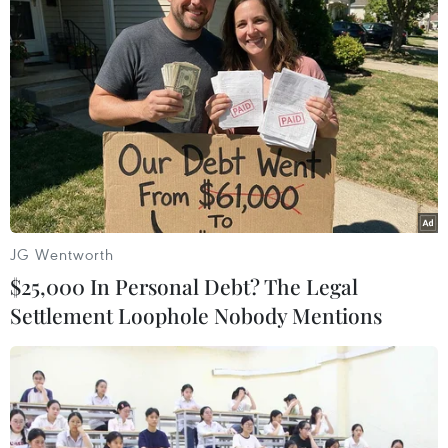
Lan, cảm xúc khi đến với Di sảnthiên nhiên thế
giới Phong Nha-Kẻ Bàng đã là một sự thành
công ngoài mong đợi.Vậy mà khi đến động
Thiên Đường, cảm xúc ấy lại càng được nhân
lên.
Theo Andy, ngoài vẻ đẹp thuần khiết, tự nhiên
của kỳ quan này, việc đầu tư,phục vụ ở đây
cũng làm cho cô thật sự hài lòng. Đó là con
JG Wentworth
đường bêtông thânthiện với môi trường len
$25,000 In Personal Debt? The Legal
trong rừng già thâm u, là dãy đường bằng gỗ đi
Settlement Loophole Nobody Mentions
tronghang động, là ánh sáng less theo tiêu
chuẩn quốc tế phát ra từ những ngọn đènsau
các nhũ đá, măng đá càng làm cho kỳ quan
thêm kỳ ảo và ấn tượng…