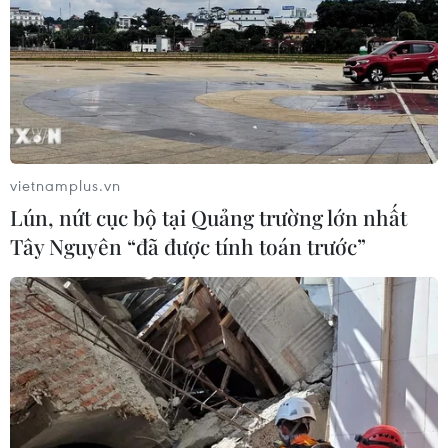
Lễ hội Văn hóa, Du lịch Mường Lò
năm 2026 sẽ diễn ra từ ngày 25/9 đến
2/10
04/08/2026 14:37
vietnamplus.vn
Lún, nứt cục bộ tại Quảng trường lớn nhất
Ninh Bình được đề cử hạng mục
Tây Nguyên “đã được tính toán trước”
Điểm đến mới nổi hàng đầu châu Á
2026
04/08/2026 09:14
Trung tâm Gốm Bát
Tràng vào danh sách 26 công trình
kiến trúc đẹp nhất thế giới