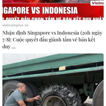
vietnamplus.vn
Nhận định Singapore vs Indonesia (20h ngày
7/8): Cuộc quyết đấu giành tấm vé bán kết
duy …
#Phong Nha-Kẻ Bàng
#Động Thiên Đường
#Di sản thiên nhiên thế giới
#Vườn Quốc gia
Theo dõi VietnamPlus