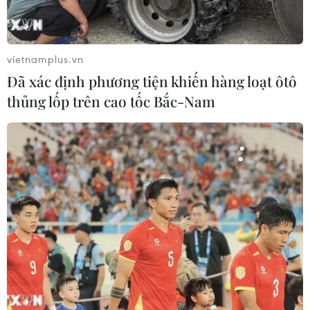
vietnamplus.vn
Đã xác định phương tiện khiến hàng loạt ôtô
TIN CÙNG CHUYÊN MỤC
thủng lốp trên cao tốc Bắc-Nam
Bản Lồng - nơi văn hóa Mông hòa
nhịp cùng du lịch cộng đồng giữa
cổng trời Pha Đin
07/08/2026 08:31
Khám phá Hòn Khô - điểm đến
không thể bỏ lỡ khi đến Quy Nhơn
Đông
07/08/2026 07:46