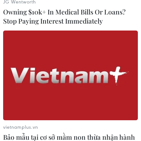
JG Wentworth
sẽ gặpcửa hang động và khi bước vào đây vẻ
Owning $10k+ In Medical Bills Or Loans?
đẹp kỳ bí của những cột nhũ đường kính
Stop Paying Interest Immediately
hàngchục mét cao đến trần hang, những măng
đá kỳ vĩ, những tác phẩm miệt mài và đầyngẫu
hứng của tạo hóa qua hàng trăm triệu năm.
Hệ thống thạch nhũ của Thiên Đường tạo ra
những hình ảnh giống biểu tượng vănhóa của
các vùng miền của Việt Nam như ruộng bậc
thang, nhà Rông, tháp Champa…Thạch nhũ ở
đây có lẫn thạch anh lấp lánh càng tăng thêm
vẻ lung linh, huyền bícủa động. Động dài hơn
36km, rộng từ 30-100m, nơi rộng nhất lên đến
150m; chiềucao từ đáy động lên đến trần
vietnamplus.vn
khoảng từ 60-80m.
Bảo mẫu tại cơ sở mầm non thừa nhận hành