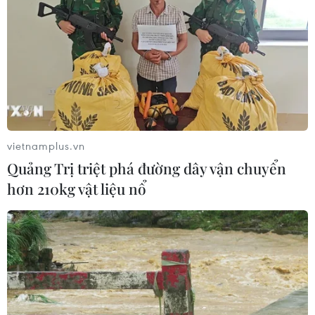
ninh giữa các nước Hồi giáo trong
khu vực
04/08/2026 03:21
Iran ra điều kiện gì với Mỹ
trước khi mở lại Eo biển Hormuz?
03/08/2026 16:12
vietnamplus.vn
Quảng Trị triệt phá đường dây vận chuyển
hơn 210kg vật liệu nổ
Iran tuyên bố chưa đạt đủ điều kiện
để mở lại eo biển Hormuz
03/08/2026 15:59
Làn sóng người Israel di cư ra nước