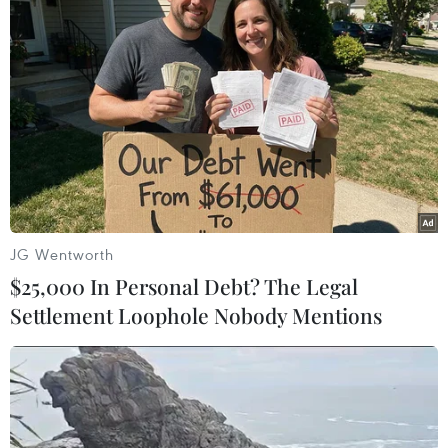
thuận Gaza
Xung đột Hamas-Israel: Phản ứng quốc tế về lộ
trình hòa bình 15 điểm ở Dải Gaza
JG Wentworth
TIN LIÊN QUAN
$25,000 In Personal Debt? The Legal
Settlement Loophole Nobody Mentions