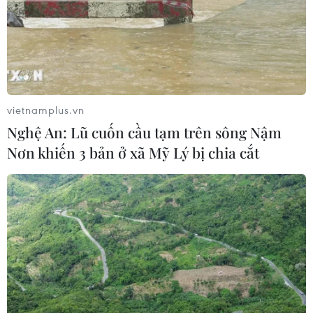
ngoài vẫn ở mức kỷ lục
03/08/2026 11:32
Tín hiệu tích cực đối với tiến trình
phục hồi kinh tế của Syria
vietnamplus.vn
03/08/2026 07:22
Nghệ An: Lũ cuốn cầu tạm trên sông Nậm
Nơn khiến 3 bản ở xã Mỹ Lý bị chia cắt
Tổng thống Mỹ: Các bên đạt bước
tiến hướng tới chấm dứt xung đột với
Iran
03/08/2026 06:24
Tổng thống Trump thông báo thời
điểm Mỹ nối lại đàm phán với Iran