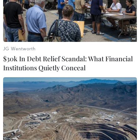
JG Wentworth
$30k In Debt Relief Scandal: What Financial
Institutions Quietly Conceal
Xung đột Hamas-Israel: Hơn 50% số bệnh
viện tại Dải Gaza dừng hoạt động
13/11/2023 04:27
LHQ cảnh báo tình trạng tuyệt vọng tại các bệnh viện ở
Gaza, cho biết trong 36 ngày đã xảy ra ít nhất 137 vụ
tấn công vào các cơ sở chăm sóc y tế, khiến 521 người
thiệt mạng và 686 người bị thương.