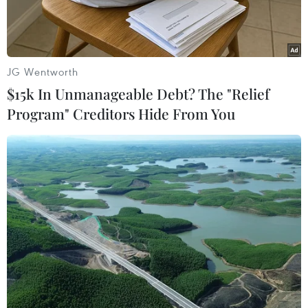
JG Wentworth
$15k In Unmanageable Debt? The "Relief
Program" Creditors Hide From You
Một bệnh viện ở thành phố Gaza bị hư hại sau cuộc tấn công
của lực lượng Israel ngày 9/11/2023. (Ảnh: THX/TTXVN)
Ngày 13/11, Lữ đoàn Al-Qassam - cánh vũ trang
của phong trào Hồi giáo Hamas đang kiểm soát
Dải Gaza - cho biết đã thông báo với những nhà