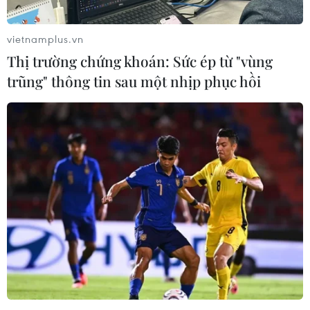
nhằm trao đổi con tin Palestine bị giam giữ trong các
nhà tù của Israel, để đổi lấy 100 phụ nữ và trẻ em bị
vietnamplus.vn
Hamas bắt làm con tin ở Dải Gaza.
Thị trường chứng khoán: Sức ép từ "vùng
trũng" thông tin sau một nhịp phục hồi