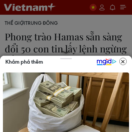
THẾ GIỚI
TRUNG ĐÔNG
Phong trào Hamas sẵn sàng
đổi 50 con tin lấy lệnh ngừng
bắn
Khám phá thêm
Nguyễn Hà
14/11/2023 01:54
Hamas đã thông báo với những nhà trung gian
hòa giải về việc lực lượng này sẵn sàng trả tự do
cho 50 phụ nữ và trẻ em, bị bắt làm con tin ở
Gaza, để đổi lấy lệnh ngừng bắn kéo dài 5 ngày.