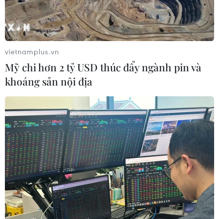
vietnamplus.vn
Mỹ chi hơn 2 tỷ USD thúc đẩy ngành pin và
khoáng sản nội địa
Ai Cập thông báo khả năng Hamas sớm
thả một số con tin
13/11/2023 01:45
Al Hadath đưa tin rằng đã đạt được một thỏa thuận