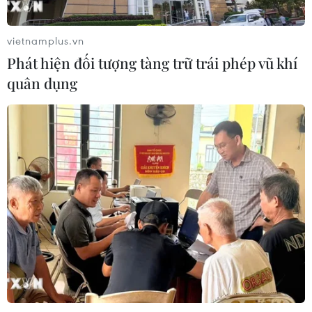
Phó Tổng Biên tập: NGUYỄN THỊ TÁM, KHÚC THANH
THỦY
vietnamplus.vn
Phát hiện đối tượng tàng trữ trái phép vũ khí
Sở hữu trí tuệ
Quy định sử dụng
quân dụng
RSS
Hỗ trợ
Ngôn ngữ
TTXVN
Dịch vụ tin
Quảng cáo
Liên hệ
Giấy phép số: 1374/GP-BTTTT do Bộ Thông tin và Truyền thông
cấp ngày 11/9/2008.
Quảng cáo: Phó TBT Nguyễn Thị Tám: 093.5958688, Email:
tamvna@gmail.com