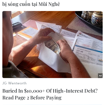
bị sóng cuốn tại Mũi Nghê
(TTXVN/Vietnam+)
JG Wentworth
Buried In $10,000+ Of High-Interest Debt?
#Dải Gaza
#Con tin
#Lực lượng Hamas
Israel
Read Page 2 Before Paying
Palestine