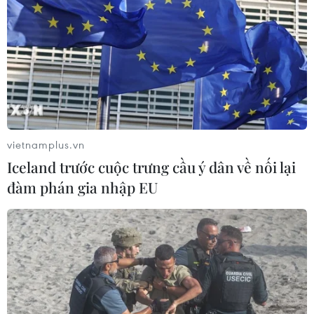
vietnamplus.vn
Iceland trước cuộc trưng cầu ý dân về nối lại
đàm phán gia nhập EU
TIN CÙNG CHUYÊN MỤC
Mỹ có đang chuẩn bị một
chiến lược mới nhằm vào Iran?