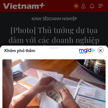
KINH TẾ
DOANH NGHIỆP
[Photo] Thủ tướng dự tọa
đàm với các doanh nghiệp
hàng đầu Hàn Quốc
Khám phá thêm
28/11/2019 02:17
Tiếp tục chuyến thăm chính thức Hàn Quốc, sáng
28/11, tại Thủ đô Seoul, Thủ tướng Nguyễn Xuân
Phúc dự Tọa đàm với các doanh nghiệp hàng đầu
của Hàn Quốc.