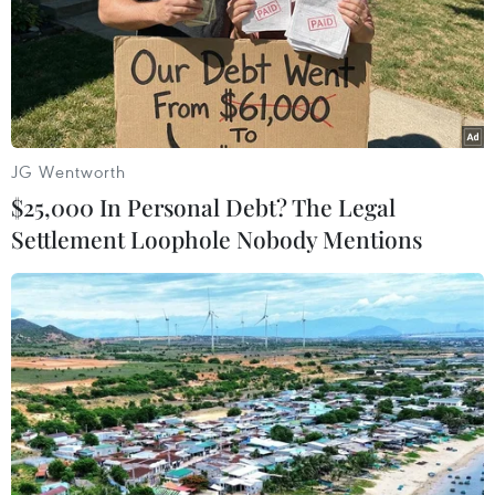
JG Wentworth
$25,000 In Personal Debt? The Legal
Các đại biểu tham dự toạ đàm. (Ảnh: Thống Nhất/TTXVN)
Settlement Loophole Nobody Mentions