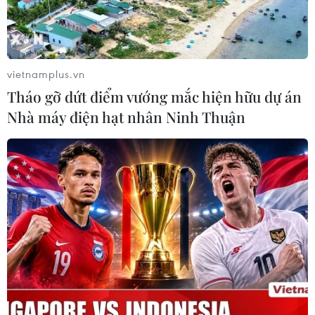
Thủ tướng Nguyễn Xuân Phúc phát biểu. (Ảnh: Thống
Nhất/TTXVN)
vietnamplus.vn
Tháo gỡ dứt điểm vướng mắc hiện hữu dự án
Nhà máy điện hạt nhân Ninh Thuận
Thủ tướng Nguyễn Xuân Phúc phát biểu. (Ảnh: Thống
Nhất/TTXVN)