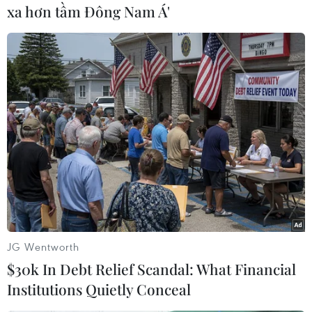
xa hơn tầm Đông Nam Á'
Thủ tướng Nguyễn Xuân Phúc và các đại biểu. (Ảnh: Thống
Nhất/TTXVN)
JG Wentworth
$30k In Debt Relief Scandal: What Financial
Institutions Quietly Conceal