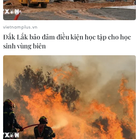
nhuận
05/08/2026 08:55
vietnamplus.vn
Lợi nhuận doanh nghiệp tăng tốc tạo
Đắk Lắk bảo đảm điều kiện học tập cho học
nền tảng cho thị trường chứng
sinh vùng biên
khoán
05/08/2026 08:44
Công nghệ AI từ OPES gây ấn tượng
tại Vietnam Insurance Summit 2026
05/08/2026 08:10
Từ thương cảng Sài Gòn đến trung
tâm tài chính quốc tế nhìn từ
Vietcombank Tower