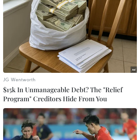
Các đại biểu tham dự toạ đàm. (Ảnh: Thống Nhất/TTXVN)
JG Wentworth
$15k In Unmanageable Debt? The "Relief
Program" Creditors Hide From You
Các đại biểu tham dự toạ đàm. (Ảnh: Thống Nhất/TTXVN)