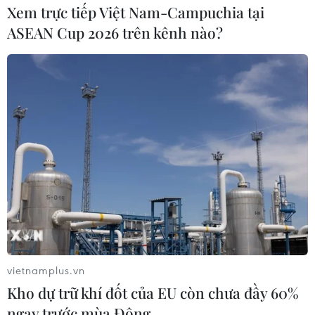
Theo dõi VietnamPlus
Xem trực tiếp Việt Nam-Campuchia tại
ASEAN Cup 2026 trên kênh nào?
TIN CÙNG CHUYÊN MỤC
Naver và NVIDIA tăng tốc xây dựng
“Nhà máy AI,” hướng tới doanh thu
từ năm 2027
07/08/2026 13:01
Sân chơi học đường giúp học sinh
vietnamplus.vn
rèn kỹ năng sống qua từng bước
Kho dự trữ khí đốt của EU còn chưa đầy 60%
nhảy
ngay trước mùa Đông
07/08/2026 11:38