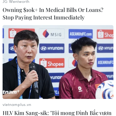
JG Wentworth
Owning $10k+ In Medical Bills Or Loans?
Stop Paying Interest Immediately
Thủ tướng Nguyễn Xuân Phúc và các đại biểu dự Tọa đàm với
các doanh nghiệp hàng đầu của Hàn Quốc. (Ảnh: Thống
Nhất/TTXVN)
vietnamplus.vn
HLV Kim Sang-sik: 'Tôi mong Đình Bắc vươn