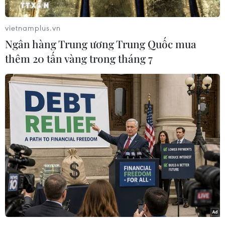
vietnamplus.vn
Ngân hàng Trung ương Trung Quốc mua
thêm 20 tấn vàng trong tháng 7
Thủ tướng Nguyễn Xuân Phúc và các đại biểu. (Ảnh: Thống
Nhất/TTXVN)