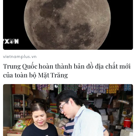
doanh nghiệp nhà nước mạnh và bài
toán giao nhiệm vụ
06/08/2026 00:56
Quy định chi tiết về thủ tục cấp phép
thành lập Sở giao dịch hàng hóa
vietnamplus.vn
05/08/2026 14:59
Trung Quốc hoàn thành bản đồ địa chất mới
của toàn bộ Mặt Trăng
Foxconn đạt doanh thu cao kỷ lục
nhờ nhu cầu mạnh đối với AI
05/08/2026 13:41
Hãng Walt Disney ký thỏa thuận