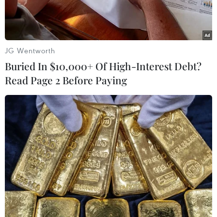
JG Wentworth
Buried In $10,000+ Of High-Interest Debt?
Read Page 2 Before Paying
Thủ tướng Nguyễn Xuân Phúc và các đại biểu dự Tọa đàm với
các doanh nghiệp hàng đầu của Hàn Quốc. (Ảnh: Thống
Nhất/TTXVN)