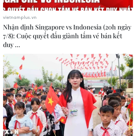
vietnamplus.vn
Nhận định Singapore vs Indonesia (20h ngày
7/8): Cuộc quyết đấu giành tấm vé bán kết
duy …
Thủ tướng Nguyễn Xuân Phúc và các đại biểu. (Ảnh: Thống
Nhất/TTXVN)
(TTXVN/Vietnam+)