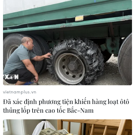
Thủ tướng Nguyễn Xuân Phúc và các đại biểu. (Ảnh: Thống
Nhất/TTXVN)
vietnamplus.vn
Đã xác định phương tiện khiến hàng loạt ôtô
thủng lốp trên cao tốc Bắc-Nam