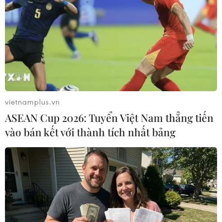
vietnamplus.vn
ASEAN Cup 2026: Tuyển Việt Nam thẳng tiến
vào bán kết với thành tích nhất bảng
Các đại biểu tham dự toạ đàm. (Ảnh: Thống Nhất/TTXVN)