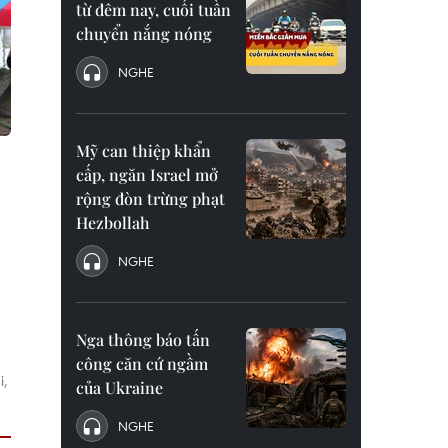
từ đêm nay, cuối tuần
chuyển nắng nóng
NGHE
Mỹ can thiệp khẩn
cấp, ngăn Israel mở
rộng đòn trừng phạt
Hezbollah
NGHE
Nga thông báo tấn
công căn cứ ngầm
i,
của Ukraine
NGHE