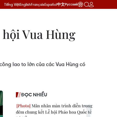
Tiếng Việt
English
Français
Español
中文
Русский
ễ hội Vua Hùng
n công lao to lớn của các Vua Hùng có
ĐỌC NHIỀU
Mãn nhãn màn trình diễn trong
đêm chung kết Lễ hội Pháo hoa Quốc tế