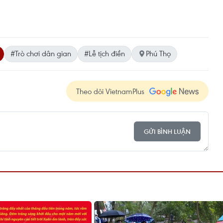
#Trò chơi dân gian
#Lễ tịch điền
Phú Thọ
Theo dõi VietnamPlus
GỬI BÌNH LUẬN