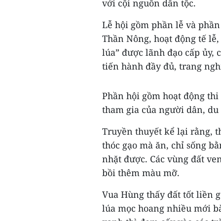
với cội nguồn dân tộc.
Lễ hội gồm phần lễ và phần 
Thần Nông, hoạt động tế lễ,
lúa” được lãnh đạo cấp ủy
tiến hành đầy đủ, trang ng
Phần hội gồm hoạt động thi c
tham gia của người dân, du
Truyền thuyết kể lại rằng, 
thóc gạo mà ăn, chỉ sống bằn
nhặt được. Các vùng đất ven
bồi thêm màu mỡ.
Vua Hùng thấy đất tốt liền 
lúa mọc hoang nhiều mới bà