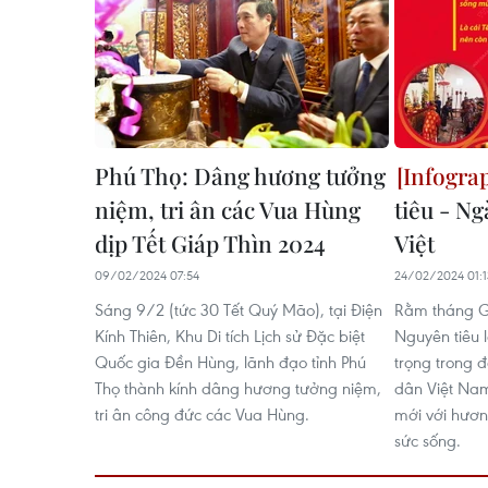
Phú Thọ: Dâng hương tưởng
niệm, tri ân các Vua Hùng
tiêu - Ng
dịp Tết Giáp Thìn 2024
Việt
09/02/2024 07:54
24/02/2024 01:1
Sáng 9/2 (tức 30 Tết Quý Mão), tại Điện
Rằm tháng Gi
Kính Thiên, Khu Di tích Lịch sử Đặc biệt
Nguyên tiêu 
Quốc gia Đền Hùng, lãnh đạo tỉnh Phú
trọng trong đ
Thọ thành kính dâng hương tưởng niệm,
dân Việt Na
tri ân công đức các Vua Hùng.
mới với hươn
sức sống.