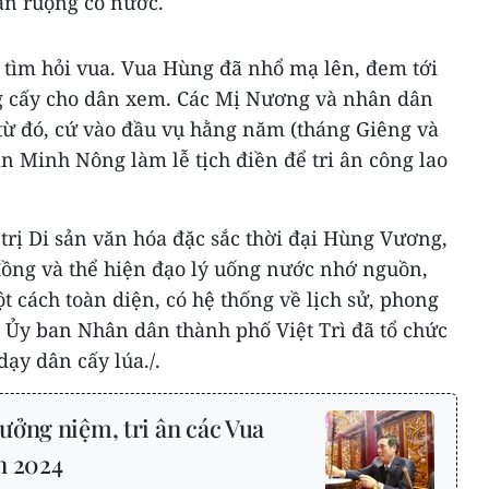
àn ruộng có nước.
 tìm hỏi vua. Vua Hùng đã nhổ mạ lên, đem tới
g cấy cho dân xem. Các Mị Nương và nhân dân
 từ đó, cứ vào đầu vụ hằng năm (tháng Giêng và
n Minh Nông làm lễ tịch điền để tri ân công lao
trị Di sản văn hóa đặc sắc thời đại Hùng Vương,
ồng và thể hiện đạo lý uống nước nhớ nguồn,
t cách toàn diện, có hệ thống về lịch sử, phong
 Ủy ban Nhân dân thành phố Việt Trì đã tổ chức
ạy dân cấy lúa./.
ưởng niệm, tri ân các Vua
n 2024