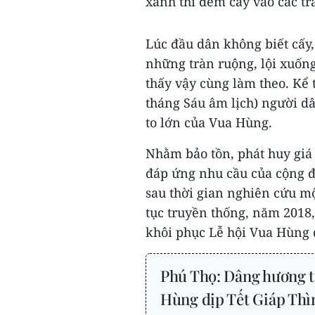
xanh thì đem cấy vào các tr
Lúc đầu dân không biết cấy,
những tràn ruộng, lội xuốn
thấy vậy cùng làm theo. Kể
tháng Sáu âm lịch) người dâ
to lớn của Vua Hùng.
Nhằm bảo tồn, phát huy giá 
đáp ứng nhu cầu của cộng đ
sau thời gian nghiên cứu mộ
tục truyền thống, năm 2018,
khôi phục Lễ hội Vua Hùng d
Phú Thọ: Dâng hương t
Hùng dịp Tết Giáp Thì