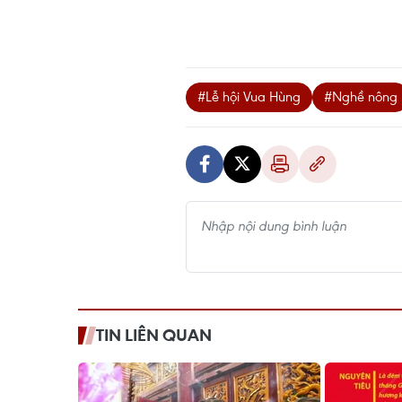
#Lễ hội Vua Hùng
#Nghề nông
TIN LIÊN QUAN