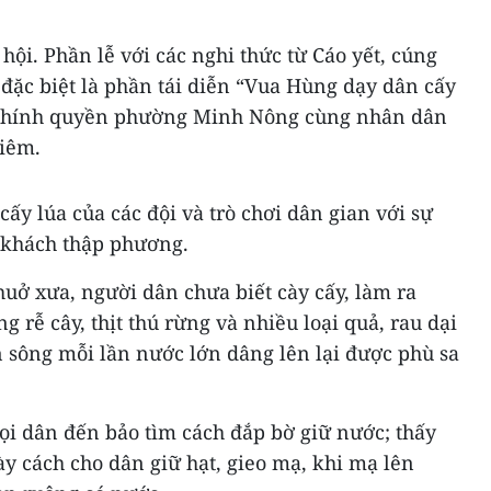
hội. Phần lễ với các nghi thức từ Cáo yết, cúng
 đặc biệt là phần tái diễn “Vua Hùng dạy dân cấy
, chính quyền phường Minh Nông cùng nhân dân
hiêm.
ấy lúa của các đội và trò chơi dân gian với sự
 khách thập phương.
thuở xưa, người dân chưa biết cày cấy, làm ra
g rễ cây, thịt thú rừng và nhiều loại quả, rau dại
 sông mỗi lần nước lớn dâng lên lại được phù sa
gọi dân đến bảo tìm cách đắp bờ giữ nước; thấy
y cách cho dân giữ hạt, gieo mạ, khi mạ lên