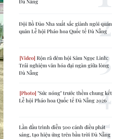
Đà Nẵng
Đội Bồ Đào Nha xuất sắc giành ngôi quán
quân Lễ hội Pháo hoa Quốc tế Đà Nẵng
Rộn rã đêm hội Sâm Ngọc Linh:
Trải nghiệm văn hóa đại ngàn giữa lòng
Đà Nẵng
"Sức nóng" trước thềm chung kết
Lễ hội Pháo hoa Quốc tế Đà Nẵng 2026
Lần đầu trình diễn 500 cánh diều phát
sáng, tạo hiệu ứng trên bầu trời Đà Nẵng