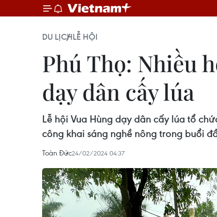
DU LỊCH
LỄ HỘI
Phú Thọ: Nhiều ho
dạy dân cấy lúa
Lễ hội Vua Hùng dạy dân cấy lúa tổ chức 
công khai sáng nghề nông trong buổi 
Toàn Đức
24/02/2024 04:37