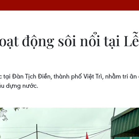
ạt động sôi nổi tại L
tại Đàn Tịch Điền, thành phố Việt Trì, nhằm tri â
đầu dựng nước.