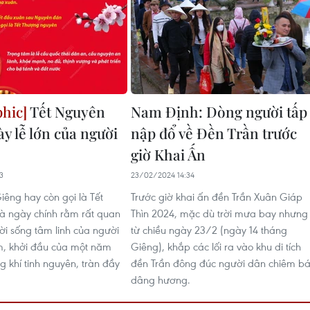
Tết Nguyên
Nam Định: Dòng người tấp
ày lễ lớn của người
nập đổ về Đền Trần trước
giờ Khai Ấn
3
23/02/2024 14:34
êng hay còn gọi là Tết
Trước giờ khai ấn đền Trần Xuân Giáp
là ngày chính rằm rất quan
Thìn 2024, mặc dù trời mưa bay nhưng
ời sống tâm linh của người
từ chiều ngày 23/2 (ngày 14 tháng
m, khởi đầu của một năm
Giêng), khắp các lối ra vào khu di tích
g khí tinh nguyên, tràn đầy
đền Trần đông đúc người dân chiêm bá
dâng hương.