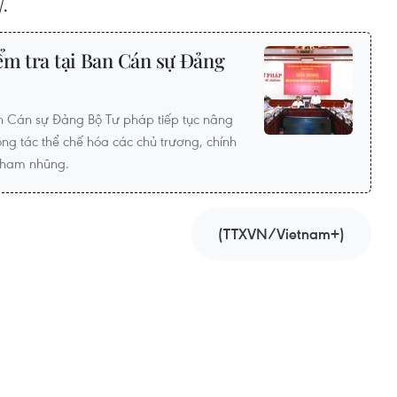
/.
ểm tra tại Ban Cán sự Đảng
n Cán sự Đảng Bộ Tư pháp tiếp tục nâng
ông tác thể chế hóa các chủ trương, chính
tham nhũng.
(TTXVN/Vietnam+)