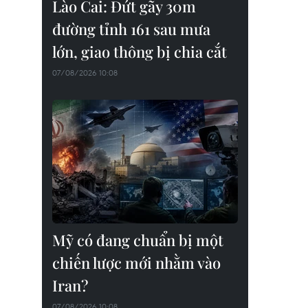
Lào Cai: Đứt gãy 30m
đường tỉnh 161 sau mưa
lớn, giao thông bị chia cắt
07/08/2026 10:08
Mỹ có đang chuẩn bị một
chiến lược mới nhằm vào
Iran?
07/08/2026 10:08