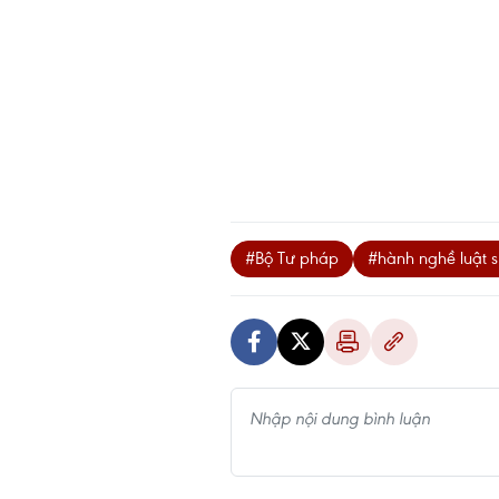
#Bộ Tư pháp
#hành nghề luật 