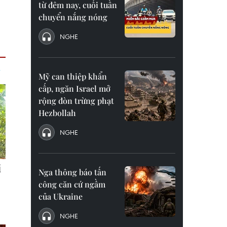
từ đêm nay, cuối tuần
chuyển nắng nóng
NGHE
Mỹ can thiệp khẩn
cấp, ngăn Israel mở
rộng đòn trừng phạt
Hezbollah
NGHE
Nga thông báo tấn
công căn cứ ngầm
của Ukraine
NGHE