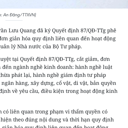
h: An Đăng/TTXVN)
rần Lưu Quang đã ký Quyết định 87/QĐ-TTg phê
đơn giản hóa quy định liên quan đến hoạt động
uản lý Nhà nước của Bộ Tư pháp.
yệt tại Quyết định 87/QĐ-TTg, cắt giảm, đơn
n đến ngành nghề kinh doanh: hành nghề luật
thừa phát lại, hành nghề giám định tư pháp
, ngân hàng, xây dựng, cổ vật, di vật, bản quyền
y định về yêu cầu, điều kiện trong hoạt động kinh
h có liên quan trong phạm vi thẩm quyền có
 hiện theo đúng nội dung và thời hạn quy định
n giản hóa quy định liên quan đến hoạt động