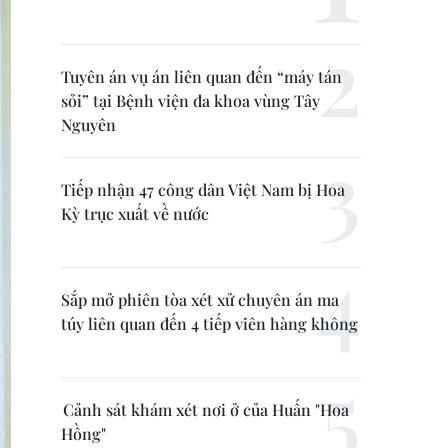
Tuyên án vụ án liên quan đến “máy tán
sỏi” tại Bệnh viện đa khoa vùng Tây
Nguyên
Tiếp nhận 47 công dân Việt Nam bị Hoa
Kỳ trục xuất về nước
Sắp mở phiên tòa xét xử chuyên án ma
túy liên quan đến 4 tiếp viên hàng không
Cảnh sát khám xét nơi ở của Huấn "Hoa
Hồng"