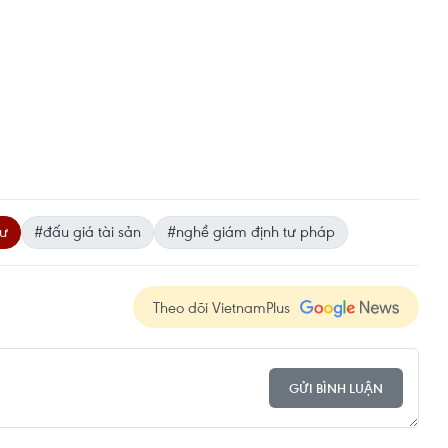
sư
#đấu giá tài sản
#nghề giám định tư pháp
Theo dõi VietnamPlus
GỬI BÌNH LUẬN