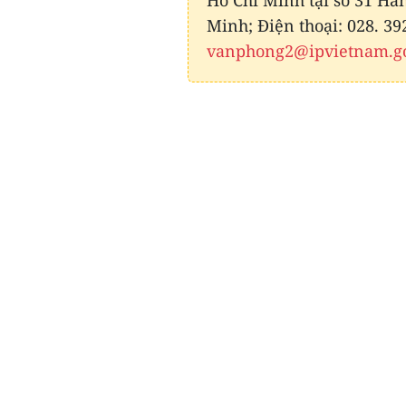
Hồ Chí Minh tại số 31 H
Minh; Điện thoại: 028. 39
vanphong2@ipvietnam.g