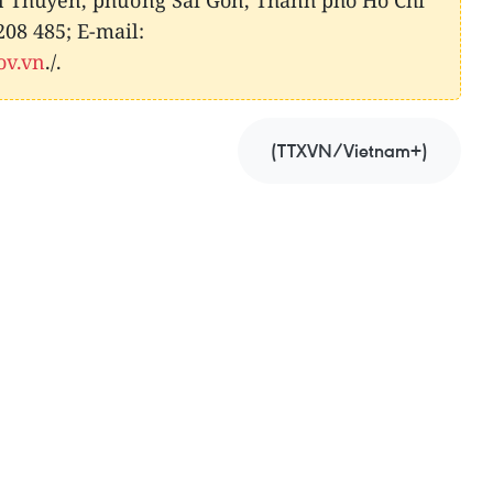
àn Thuyên, phường Sài Gòn, Thành phố Hồ Chí
208 485; E-mail:
ov.vn
./.
(TTXVN/Vietnam+)