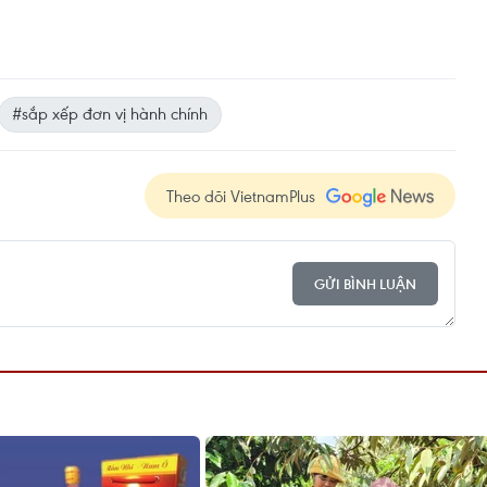
#sắp xếp đơn vị hành chính
Theo dõi VietnamPlus
GỬI BÌNH LUẬN