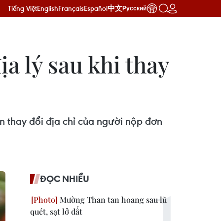
Tiếng Việt
English
Français
Español
中文
Русский
a lý sau khi thay
n thay đổi địa chỉ của người nộp đơn
ĐỌC NHIỀU
Mường Than tan hoang sau lũ
quét, sạt lở đất