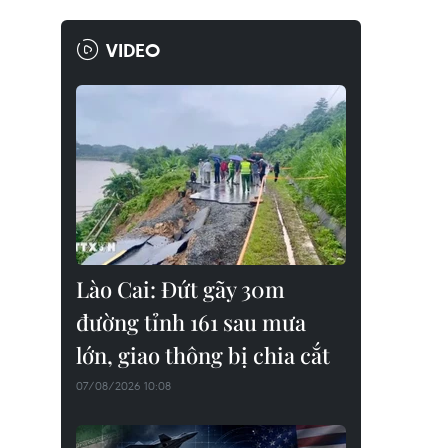
VIDEO
Lào Cai: Đứt gãy 30m
đường tỉnh 161 sau mưa
lớn, giao thông bị chia cắt
07/08/2026 10:08