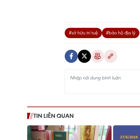
#sở hữu trí tuệ
#bảo hộ địa lý
TIN LIÊN QUAN