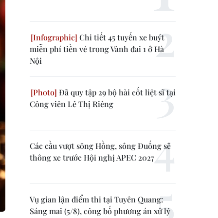
Chi tiết 45 tuyến xe buýt
miễn phí tiền vé trong Vành đai 1 ở Hà
Nội
Đã quy tập 29 bộ hài cốt liệt sĩ tại
Công viên Lê Thị Riêng
Các cầu vượt sông Hồng, sông Đuống sẽ
thông xe trước Hội nghị APEC 2027
Vụ gian lận điểm thi tại Tuyên Quang:
Sáng mai (5/8), công bố phương án xử lý