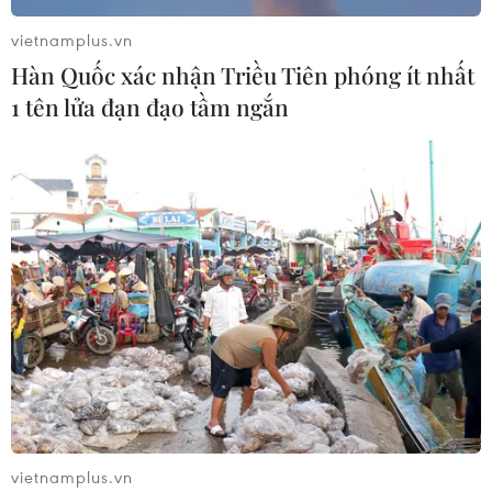
vietnamplus.vn
Hàn Quốc xác nhận Triều Tiên phóng ít nhất
1 tên lửa đạn đạo tầm ngắn
TIN CÙNG CHUYÊN MỤC
Cà Mau hợp nhất 4 trường cao đẳng,
tăng quy mô đào tạo nhân lực chất
vietnamplus.vn