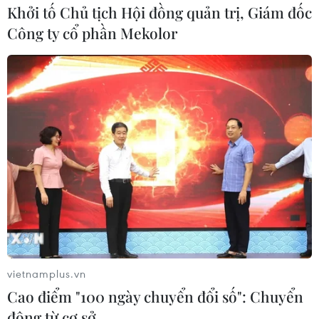
Khởi tố Chủ tịch Hội đồng quản trị, Giám đốc
Công ty cổ phần Mekolor
TP.HCM: Điểm chuẩn vào lớp 10 không
biến động nhiều so năm trước
08/07/2016 08:56
Theo Sở Giáo dục và Đào tạo TP.HCM, điểm chuẩn vào
lớp 10 các trường trung học phổ thông công lập không
vietnamplus.vn
biến động nhiều so với năm trước.
Cao điểm "100 ngày chuyển đổi số": Chuyển
động từ cơ sở