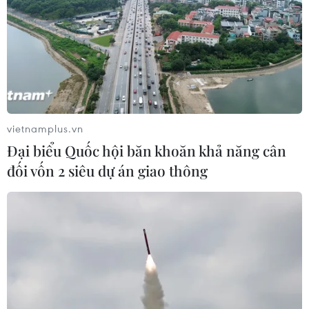
Bộ GD-ĐT tạm dừng xét tuyển đại
học với các thí sinh chuyên Tuyên
Quang
05/08/2026 03:16
vietnamplus.vn
Tổ chức thi lại cho 100% thí sinh tại
Đại biểu Quốc hội băn khoăn khả năng cân
điểm thi Trường THPT Chuyên
đối vốn 2 siêu dự án giao thông
Tuyên Quang
05/08/2026 02:59
Vụ trường chuyên Tuyên Quang:
Hủy kết quả, tổ chức thi lại tất cả các
môn
05/08/2026 02:34