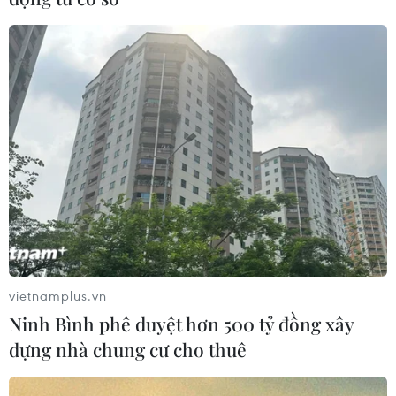
T​P.HCM tuyển sinh lớp 10 học chương
vietnamplus.vn
trình tiếng Anh tích hợp
Ninh Bình phê duyệt hơn 500 tỷ đồng xây
dựng nhà chung cư cho thuê
04/04/2017 08:12
Ngày 4/4, Sở Giáo dục và Đào tạo TP.HCM cho biết