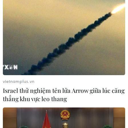
năm học 2017-2018 là năm đầu tiên thành phố tuyển
sinh chương trình tiếng Anh tích hợp từ bậc Trung học cơ
sở cho khối lớp 10 công lập.
vietnamplus.vn
Israel thử nghiệm tên lửa Arrow giữa lúc căng
thẳng khu vực leo thang