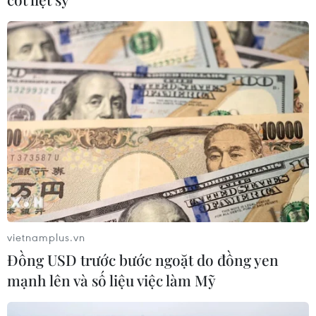
được cấp học bổng theo Nghị định
179
01/08/2026 10:36
Quảng Trị hủy các bài thi do vi phạm
với 5 thí sinh trong vụ tố cáo tiêu cực
01/08/2026 10:34
Xem thêm
vietnamplus.vn
Đồng USD trước bước ngoặt do đồng yen
mạnh lên và số liệu việc làm Mỹ
CƠ QUAN CHỦ QUẢN: THÔNG TẤN XÃ VIỆT NAM