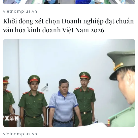
vietnamplus.vn
Khởi động xét chọn Doanh nghiệp đạt chuẩn
văn hóa kinh doanh Việt Nam 2026
Hà Nội: "Trường" không tên vẫn ngang
nhiên tuyển sinh vào lớp 10
27/06/2016 12:34
Cơ sở này không được phép tuyển sinh lớp 10 nhưng
vẫn thông báo tuyển sinh trên website letrongtan.edu.vn
với chỉ tiêu 160 học sinh và 20% dự phòng vào lớp 10
trung học phổ thông năm học 2016-2017.
vietnamplus.vn