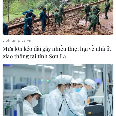
TIN LIÊN QUAN
vietnamplus.vn
Mưa lớn kéo dài gây nhiều thiệt hại về nhà ở,
giao thông tại tỉnh Sơn La
Cuộc "chạy đua" vào các lớp đầu cấp tại Hà
Nội đang nóng dần