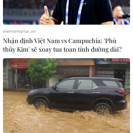
vietnamplus.vn
Nhận định Việt Nam vs Campuchia: 'Phù
thủy Kim' sẽ xoay tua toan tính đường dài?
Ảnh minh họa. (Nguồn: TTXVN)
Nhằm tránh tình trạng quá tải học sinh tại một
số trường và phụ huynh học sinh thiếu thông tin
về công tác tuyển sinh đầu cấp trên địa bàn
thành phố, Sở Giáo dục và Đào tạo Hà Nội đã