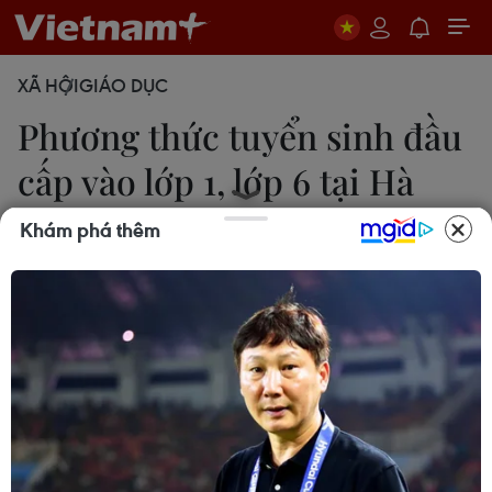
XÃ HỘI
GIÁO DỤC
Phương thức tuyển sinh đầu
cấp vào lớp 1, lớp 6 tại Hà
Nội
Khám phá thêm
Nguyễn Thắng
21/04/2017 07:59
Sở Giáo dục và Đào tạo Hà Nội đã yêu cầu điều
tra chính xác số trẻ ở từng độ tuổi trên địa bàn,
phân tuyến và giao chỉ tiêu hợp lý, bảo đảm đủ
chỗ học cho học sinh.