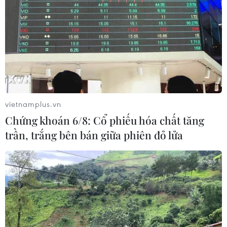
#Tuyển sinh lớp 1
#Sở Giáo dục và Đào tạo Hà Nội
#Phòng Giáo dục và Đào tạo
#Trường mầm non
#Tuyển sinh trực tuyến
#Tuyển sinh lớp 6
#tin tức
#tin tức mới nhất
#tin tức 24h
#tin tức mới nhất trong ngày
#tin tức thời sự
#tin tức hot
#tin tức an ninh
#thời sự
#thời sự hôm nay
#bản tin thời sự
#tội phạm
vietnamplus.vn
#truy nã
#tội phạm hình sự
#pháp đình
Chứng khoán 6/8: Cổ phiếu hóa chất tăng
#an ninh xã hội
#VietnamPlus
TP. Hà Nội
trần, trắng bên bán giữa phiên đỏ lửa
Theo dõi VietnamPlus