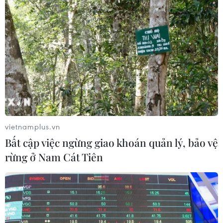
trong các trường Trung học Phổ thông công
lập./.
(TTXVN/Vietnam+)
vietnamplus.vn
Bất cập việc ngừng giao khoán quản lý, bảo vệ
rừng ở Nam Cát Tiên