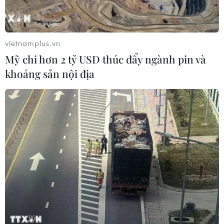
vietnamplus.vn
Mỹ chi hơn 2 tỷ USD thúc đẩy ngành pin và
khoáng sản nội địa
Phở Hà Nội đang được xây dựng hồ sơ đề
nghị ghi danh Di sản Văn hóa Quốc gia
29/11/2023 13:34
Giám đốc Sở Văn hóa và Thể thao Hà Nội Đỗ Đình
Hồng cho biết Hà Nội đang xây dựng hồ sơ đề nghị
nghề phở ở Thủ đô Hà Nội là Di sản Văn hóa Phi vật thể
Quốc gia, sau đó sẽ đề nghị lên UNESSCO.