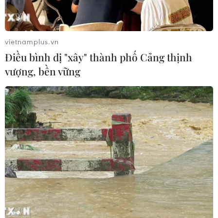
vietnamplus.vn
Điều bình dị "xây" thành phố Cảng thịnh
vượng, bền vững
Anh Lương Văn Tôn, một lao động đánh giày đường phố, cho
biết hàng ngày đi qua đây nên biết được quán có chương trình
từ thiện phở nên đã đến ăn. Anh Tôn chia sẻ: "Tôi rất cảm động
vì lâu lắm rồi mới được ăn phở, phở ở đây ăn rất ngon." (Ảnh:
Minh Sơn/Vietnam+)