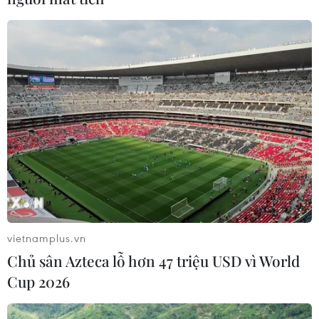
Chị Lệ bày tỏ việc làm thiện nguyện đó là “trao đi sự tử tế để
nhận lại cuộc đời hạnh phúc." Bà chủ quán phở giữa trung tâm
Thủ đô cũng mong muốn hành động nhỏ của mình sẽ lan tỏa ý
nghĩa lớn, truyền cảm hứng tới nhiều cơ sở kinh doanh khác tại
Hà Nội. (Ảnh: Minh Sơn/Vietnam+)
(Vietnam+)
vietnamplus.vn
Chủ sân Azteca lỗ hơn 47 triệu USD vì World
Cup 2026