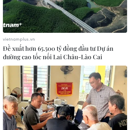
cảnh, khó khăn riêng. (Ảnh: Minh Sơn/Vietnam+)
vietnamplus.vn
Đề xuất hơn 65.500 tỷ đồng đầu tư Dự án
đường cao tốc nối Lai Châu-Lào Cai
Bên cạnh hoạt động phở “treo," hơn 13 năm nay gia đình chị Lệ
vẫn đều đặn tổ chức các hoạt động phát cơm, phát cháo từ
thiện tại các bệnh viện của Hà Nội. (Ảnh: Minh Sơn/Vietnam+)