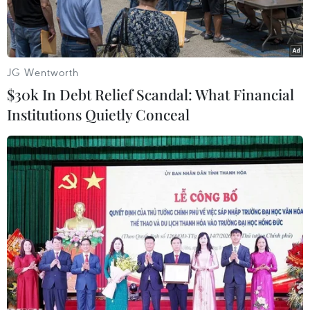
động nghèo được một bữa ăn sáng miễn phí.
JG Wentworth
$30k In Debt Relief Scandal: What Financial
Institutions Quietly Conceal
Thời gian gần đây, một hàng ăn trên phố Báo Khánh (quận
Hoàn Kiếm, Hà Nội) thu hút sự chú ý của người dân và du
khách bởi tấm biển đề dòng chữ phở "treo" ngay trước cửa.
(Ảnh: Minh Sơn/Vietnam+)