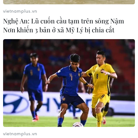
vietnamplus.vn
Nghệ An: Lũ cuốn cầu tạm trên sông Nậm
Nơn khiến 3 bản ở xã Mỹ Lý bị chia cắt
Ngoài chữ "phở "treo," chủ quán còn làm biển ghi dòng chữ
"Đây là một hình thức từ thiện bằng việc để lại một phần ăn cho
những hoàn cảnh khó khăn hơn trong cộng đồng mà vẫn ủng
hộ quán ăn địa phương" bằng cả tiếng Anh lẫn tiếng Việt.
(Ảnh: Minh Sơn/Vietnam+)
vietnamplus.vn