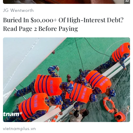
JG Wentworth
Buried In $10,000+ Of High-Interest Debt?
Read Page 2 Before Paying
Qua tìm hiểu, đây là quán của gia đình chị Nguyễn Thị Cát Lệ
(sinh năm 1979). Khách qua quán ăn có thể để lại một hay
nhiều suất phở "treo" bằng tiền để dành cho những người có
hoàn cảnh khó khăn. (Ảnh: Minh Sơn/Vietnam+)
vietnamplus.vn