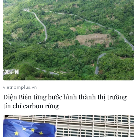
#phở treo
#phở hà nội
#phở từ thiện
#quán phở treo
#người lao động nghèo
#làm từ thiện
vietnamplus.vn
TP. Hà Nội
Điện Biên từng bước hình thành thị trường
tín chỉ carbon rừng
Theo dõi VietnamPlus