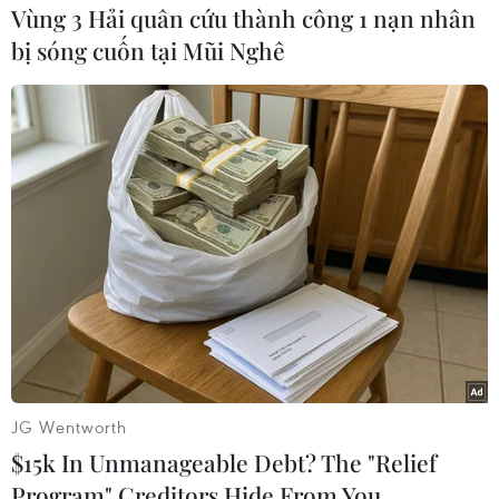
Vùng 3 Hải quân cứu thành công 1 nạn nhân
bị sóng cuốn tại Mũi Nghê
Chị Lệ cho biết tình cờ xem một chương trình của Ý về càphê
"treo", táo "treo,"
và gần đây nhất là mô hình cơm "treo" thiện nguyện tại Thành
phố Hồ Chí Minh. Thấy chương trình ý nghĩa, chị bàn với chồng
và được cả gia đình đồng ý triển khai. (Ảnh: Minh
Sơn/Vietnam+)
JG Wentworth
$15k In Unmanageable Debt? The "Relief
Program" Creditors Hide From You