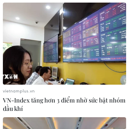
Sập công trình tại Cuba khiến 2
người tử vong
07/08/2026 01:48
Syria: Nổ xe buýt gần thủ đô
Damascus khiến 2 người chết và 13
người bị thương
07/08/2026 00:50
Ớt nhập khẩu từ Mexico khiến hàng
vietnamplus.vn
trăm người tiêu dùng Mỹ nhiễm
VN-Index tăng hơn 3 điểm nhờ sức bật nhóm
khuẩn Salmonella
dầu khí
07/08/2026 00:43