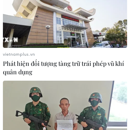
vietnamplus.vn
Phát hiện đối tượng tàng trữ trái phép vũ khí
TIN CÙNG CHUYÊN MỤC
quân dụng
Vùng 3 Hải quân cứu thành công 1
nạn nhân bị sóng cuốn tại Mũi Nghê
08/08/2026 08:43
Trung Quốc nâng mức ứng phó khẩn