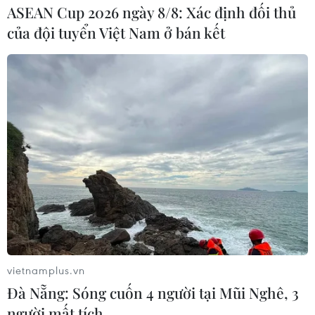
ASEAN Cup 2026 ngày 8/8: Xác định đối thủ
của đội tuyển Việt Nam ở bán kết
Chị Mirae đến từ Hàn Quốc hào hứng đóng góp 1 bát phở cho
cửa hàng. Chị Mirae cho biết nhờ đọc được thông tin về quán
phở nên đã rủ bạn mình đến đây thưởng thức và đóng góp
một chút ít cho người có hoàn cảnh khó khăn. (Ảnh: Minh
Sơn/Vietnam+)
vietnamplus.vn
Đà Nẵng: Sóng cuốn 4 người tại Mũi Nghê, 3
người mất tích