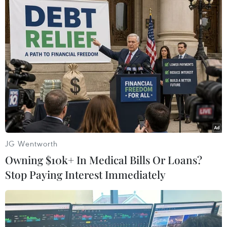
Chị Lệ chia sẻ bất kể ai đến ăn phở "treo" đều được nhưng cửa
hàng sẽ ưu tiên người già, trẻ nhỏ, người tàn tật, sinh viên.
(Ảnh: Minh Sơn/Vietnam+)
JG Wentworth
Owning $10k+ In Medical Bills Or Loans?
Stop Paying Interest Immediately