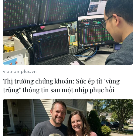
Những bát phở "treo" to hơn so với bát phở bình thường tại
quán. Chị Lệ giải thích chiếc bát to hơn sẽ được cho nhiều phở
và thịt hơn cho người lao động. (Ảnh: Minh Sơn/Vietnam+)
vietnamplus.vn
Thị trường chứng khoán: Sức ép từ "vùng
trũng" thông tin sau một nhịp phục hồi
Cửa hàng của gia đình chị Nguyễn Thị Cát Lệ cũng nổi tiếng với