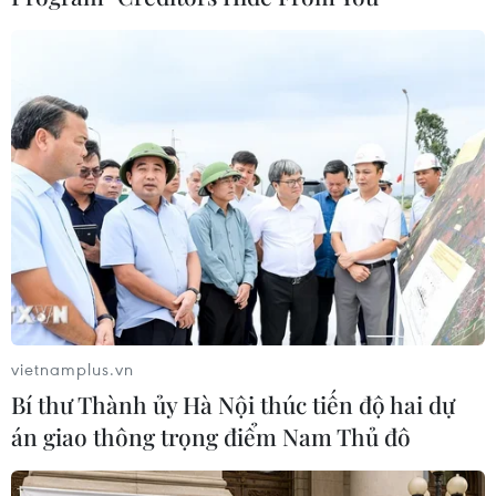
Đến đầu tháng 7/2024 chị Lệ chính thức tổ chức hoạt động phở
“treo." Theo đó, quán ăn tự treo 30 bát phở mỗi ngày. Những
khách hàng muốn làm từ thiện thì có thể đóng góp bắt đầu từ
số 31. Các suất “treo” còn lại của ngày hôm trước chưa được
dùng sẽ được quán cộng dồn sang ngày hôm sau. (Ảnh: Minh
Sơn/Vietnam+)
vietnamplus.vn
Bí thư Thành ủy Hà Nội thúc tiến độ hai dự
án giao thông trọng điểm Nam Thủ đô