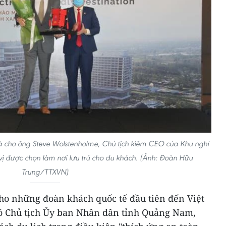
cho ông Steve Wolstenholme, Chủ tịch kiêm CEO của Khu nghỉ
 được chọn làm nơi lưu trú cho du khách. (Ảnh: Đoàn Hữu
Trung/TTXVN)
ho những đoàn khách quốc tế đầu tiên đến Việt
ó Chủ tịch Ủy ban Nhân dân tỉnh Quảng Nam,