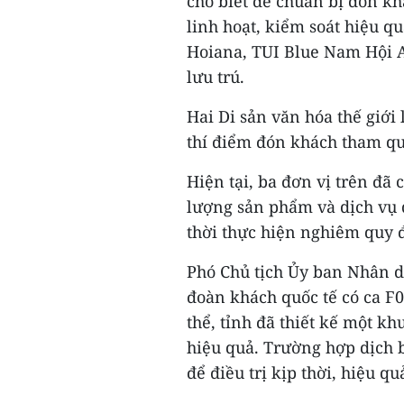
cho biết để chuẩn bị đón kh
linh hoạt, kiểm soát hiệu q
Hoiana, TUI Blue Nam Hội A
lưu trú.
Hai Di sản văn hóa thế giớ
thí điểm đón khách tham q
Hiện tại, ba đơn vị trên đã 
lượng sản phẩm và dịch vụ 
thời thực hiện nghiêm quy 
Phó Chủ tịch Ủy ban Nhân 
đoàn khách quốc tế có ca F0
thể, tỉnh đã thiết kế một khu
hiệu quả. Trường hợp dịch 
để điều trị kịp thời, hiệu qu