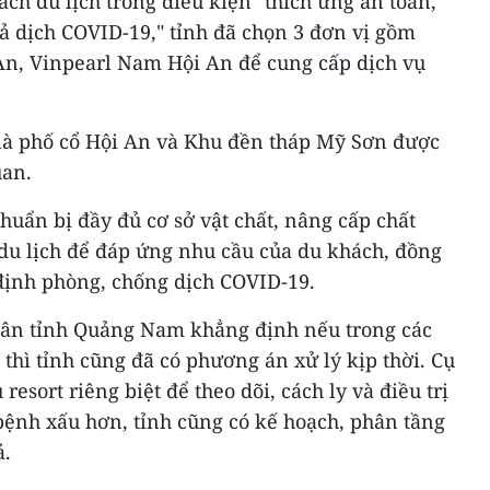
ách du lịch trong điều kiện "thích ứng an toàn,
uả dịch COVID-19," tỉnh đã chọn 3 đơn vị gồm
n, Vinpearl Nam Hội An để cung cấp dịch vụ
i là phố cổ Hội An và Khu đền tháp Mỹ Sơn được
uan.
chuẩn bị đầy đủ cơ sở vật chất, nâng cấp chất
du lịch để đáp ứng nhu cầu của du khách, đồng
định phòng, chống dịch COVID-19.
dân tỉnh Quảng Nam khẳng định nếu trong các
 thì tỉnh cũng đã có phương án xử lý kịp thời. Cụ
 resort riêng biệt để theo dõi, cách ly và điều trị
bệnh xấu hơn, tỉnh cũng có kế hoạch, phân tầng
ả.