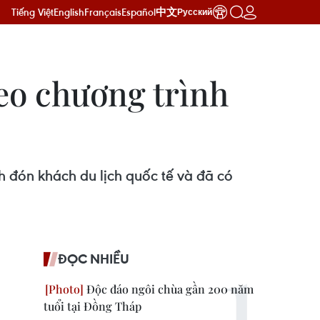
Tiếng Việt
English
Français
Español
中文
Русский
eo chương trình
 đón khách du lịch quốc tế và đã có
ĐỌC NHIỀU
Độc đáo ngôi chùa gần 200 năm
tuổi tại Đồng Tháp