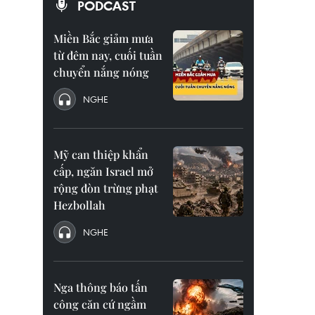
PODCAST
Miền Bắc giảm mưa
từ đêm nay, cuối tuần
chuyển nắng nóng
NGHE
Mỹ can thiệp khẩn
cấp, ngăn Israel mở
rộng đòn trừng phạt
Hezbollah
NGHE
Nga thông báo tấn
công căn cứ ngầm