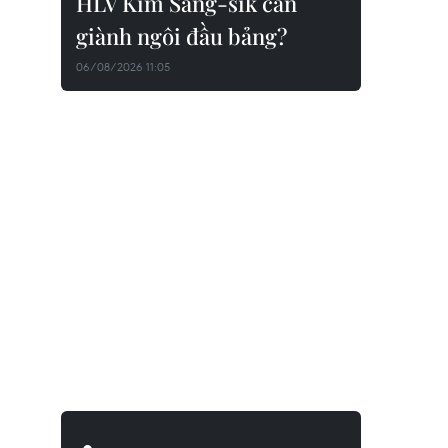
HLV Kim Sang-sik cần
giành ngôi đầu bảng?
06/08/2026 11:05