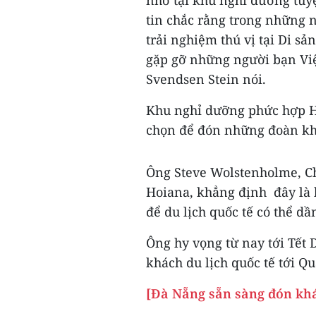
nhớ tại khu nghỉ dưỡng tuy
tin chắc rằng trong những n
trải nghiệm thú vị tại Di s
gặp gỡ những người bạn Việ
Svendsen Stein nói.
Khu nghỉ dưỡng phức hợp H
chọn để đón những đoàn kh
Ông Steve Wolstenholme, C
Hoiana, khẳng định đây là 
để du lịch quốc tế có thể dầ
Ông hy vọng từ nay tới Tết 
khách du lịch quốc tế tới 
[Đà Nẵng sẵn sàng đón khá