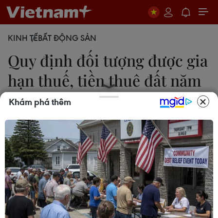
KINH TẾ
BẤT ĐỘNG SẢN
Quy định đối tượng được gia
hạn thuế, tiền thuê đất năm
2023
Khám phá thêm
14/04/2023 13:48
Nghị định 12 của Chính phủ quy định đối tượng áp
dụng gia hạn thuế, tiền thuê đất năm 2023 bao
gồm người nộp thuế, cơ quan thuế, công chức
thuế; cơ quan nhà nước, tổ chức, cá nhân khác có
liên quan.