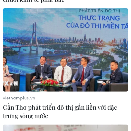
Tổng hợp ý kiến về dự án Luật Đất đai sửa
đổi phải đầy đủ, trung thực
16/03/2023 12:47
Về việc lấy ý kiến nhân dân về dự án Luật Đất đai (sửa
đổi), Chủ tịch Quốc hội nhấn mạnh chú trọng chất lượng
vietnamplus.vn
báo cáo, không để xảy ra tình trạng có ý kiến không
Cần Thơ phát triển đô thị gắn liền với đặc
được giải trình, tiếp thu đầy đủ.
trưng sông nước