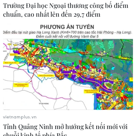
Trường Đại học Ngoại thương công bố điểm
chuẩn, cao nhất lên đến 29,7 điểm
Giảm tiền thuê đất: Không lỡ nhịp với tiến
trình phục hồi kinh tế
13/03/2023 08:33
Tiếp tục chùm 3 bài về chính sách của Chính phủ giảm
30% tiền thuê đất, bài viết này đề cập việc Bộ Tài chính,
ngành thuế đã cùng "chung tay" hỗ trợ doanh nghiệp,
người dân vượt qua khó khăn.
vietnamplus.vn
Tỉnh Quảng Ninh mở hướng kết nối mới với
chuỗi kinh tế phía Bắc