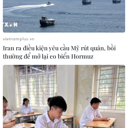
vietnamplus.vn
Iran ra điều kiện yêu cầu Mỹ rút quân, bồi
thường để mở lại eo biển Hormuz