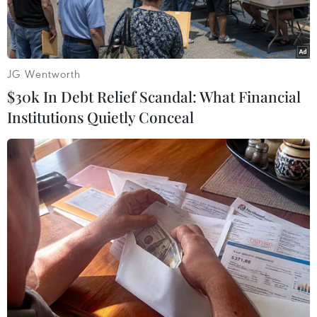
JG Wentworth
$30k In Debt Relief Scandal: What Financial
Institutions Quietly Conceal
Nhà xưởng cho thuê tại khu công nghiệp Tân Đông Hiệp B,
thành phố Dĩ An, tỉnh Bình Dương. (Ảnh: Hồng Đạt/TTXVN)
Thay mặt Chính phủ, Phó Thủ tướng Lê Minh
Khái vừa ký Nghị định 12/2023/NĐ-CP ngày
14/4/2023 gia hạn thời hạn nộp thuế giá trị gia