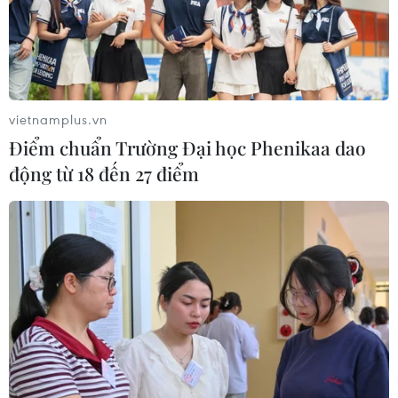
vietnamplus.vn
Điểm chuẩn Trường Đại học Phenikaa dao
động từ 18 đến 27 điểm
#Thuê đất
#thuế đất
#gia hạn
#hộ kinh doanh
#thuế giá trị gia tăng
#thuế thu nhập cá nhân
Theo dõi VietnamPlus