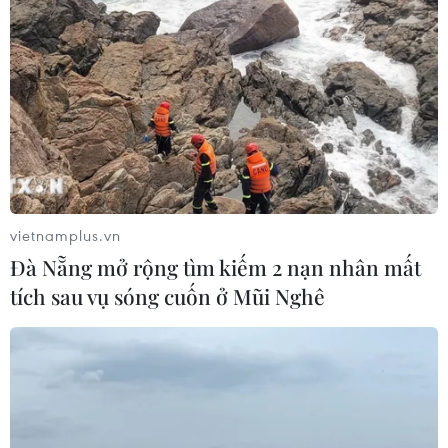
dụng đất khi Nhà nước giao đất có thu tiền sử dụng
đất, cho thuê đất.
vietnamplus.vn
Đà Nẵng mở rộng tìm kiếm 2 nạn nhân mất
tích sau vụ sóng cuốn ở Mũi Nghê
Bộ Tài chính đề xuất gia hạn tiền thuế và
tiền thuê đất năm 2023