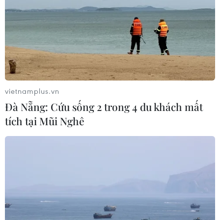
04/04/2023 14:13
Bộ Tài chính nhấn mạnh việc gia hạn thuế sẽ là biện
pháp kịp thời hỗ trợ cho các doanh nghiệp và người
dân gặp khó khăn thông qua giảm chi phí tài chính, hỗ
trợ thanh khoản và dòng tiền.
vietnamplus.vn
Đà Nẵng: Cứu sống 2 trong 4 du khách mất
tích tại Mũi Nghê