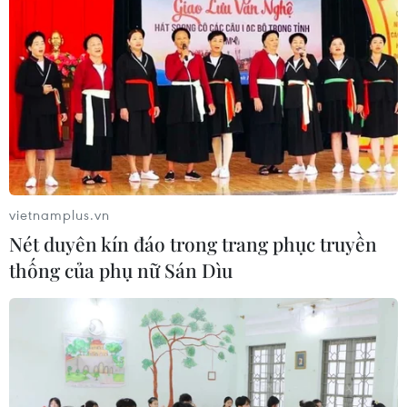
Đà Nẵng hoàn thành tháo gỡ gần
2.000 dự án tồn đọng, khơi thông
nguồn lực đất đai
21/07/2026 12:06
Lấy ý kiến dự án Luật Đất đai (sửa
đổi) để báo cáo Thủ tướng Chính phủ
vietnamplus.vn
21/07/2026 06:47
Nét duyên kín đáo trong trang phục truyền
thống của phụ nữ Sán Dìu
Xem thêm