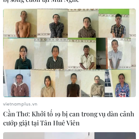
Đồi mồi có tên khoa học Eretmochelys imbricata là một
trong năm loài rùa biển hoang dã, quý hiếm trong Sách
Đỏ thế giới và Việt Nam, có nguy cơ tuyệt chủng, cần
được bảo vệ nghiêm ngặt.
vietnamplus.vn
Cần Thơ: Khởi tố 19 bị can trong vụ dàn cảnh
cướp giật tại Tân Huê Viên