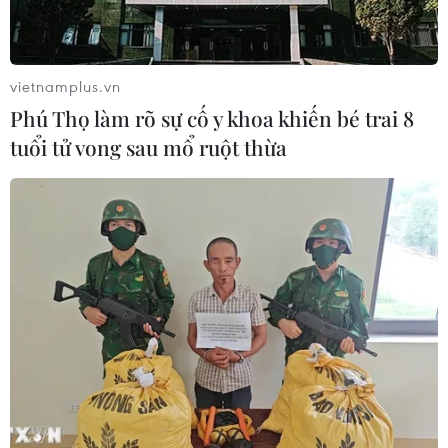
vietnamplus.vn
Phú Thọ làm rõ sự cố y khoa khiến bé trai 8
tuổi tử vong sau mổ ruột thừa