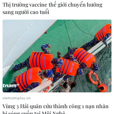
khoảng 80kg về lại đại dương.
Thị trường vaccine thế giới chuyển hướng
sang người cao tuổi
Thả cá thể đồi mồi quý hiếm nguy cơ tuyệt
vietnamplus.vn
chủng nặng 3 kg về biển
Vùng 3 Hải quân cứu thành công 1 nạn nhân
bị sóng cuốn tại Mũi Nghê
15/05/2023 12:03