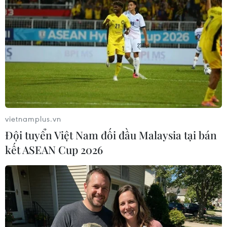
vietnamplus.vn
Đội tuyển Việt Nam đối đầu Malaysia tại bán
kết ASEAN Cup 2026
#Rùa biển
#Ra mắt phim ngắn
#Rùa biển thuộc về đại dương
#Đa dạng sinh học
#Động vật hoang dã