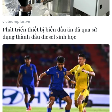
vietnamplus.vn
Phát triển thiết bị biến dầu ăn đã qua sử
dụng thành dầu diesel sinh học
Bà Rịa-Vũng Tàu: Vườn Quốc gia Côn Đảo
trở thành Vườn Di sản ASEAN
28/04/2023 15:07
Vườn Quốc gia này được các quốc gia thành viên
ASEAN công nhận không chỉ vì sự đa dạng sinh học
biển độc đáo mà còn cả những giá trị lịch sử-văn hóa
của Việt Nam.