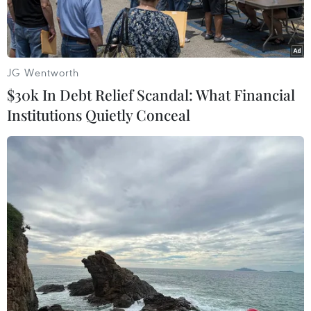
JG Wentworth
$30k In Debt Relief Scandal: What Financial
Institutions Quietly Conceal
Rùa biển thuộc về đại dương. (Ảnh: ENV cung cấp)
Ngày 30/6, Trung tâm Giáo dục Thiên nhiên
(ENV) vừa ra mắt phim truyền thông “Rùa biển
thuộc về đại dương,” kêu gọi cộng đồng cùng
thay đổi thói quen tiêu dùng, không mua các
sản phẩm từ rùa biển và động vật hoang dã.