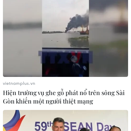
Gian lận thương mại diễn biến phức tạp
trên các loại hình vận chuyển
07/06/2023 09:22
Tổng cục Hải quan cho biết đã tham mưu cho Ban Chỉ
đạo 389-Bộ Tài chính ban hành công văn 06/BCĐ389-
ĐVTT về tăng cường công tác chống buôn lậu, gian lận
thương mại và thất thu thuế trong thời gian tới
vietnamplus.vn
Hiện trường vụ ghe gỗ phát nổ trên sông Sài
Gòn khiến một người thiệt mạng