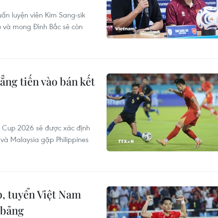
ấn luyện viên Kim Sang-sik
ò và mong Đình Bắc sẽ còn
ng tiến vào bán kết
N Cup 2026 sẽ được xác định
và Malaysia gặp Philippines
p, tuyển Việt Nam
 bảng