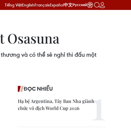
Tiếng Việt
English
Français
Español
中文
Русский
ệt Osasuna
 thương và có thể sẽ nghỉ thi đấu một
ĐỌC NHIỀU
Hạ bệ Argentina, Tây Ban Nha giành
chức vô địch World Cup 2026