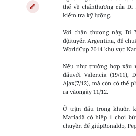
thể về chấnthương của Di 
kiểm tra kỹ lưỡng.
Với chấn thương này, Di 
độituyển Argentina, để chuẩ
WorldCup 2014 khu vực Nam 
Nếu như trường hợp xấu nh
đấuvới Valencia (19/11), D
Ajax(7/12), mà còn có thể p
ra vàongày 11/12.
Ở trận đấu trong khuôn k
Mariađã có hiệp 1 chơi bù
chuyền để giúpRonaldo, Pep