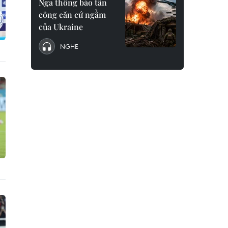
Nga thông báo tấn
công căn cứ ngầm
của Ukraine
NGHE