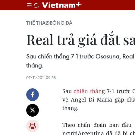
THỂ THAO
BÓNG ĐÁ
Real trả giá đắt 
Sau chiến thắng 7-1 trước Osasuna, Real
tháng.
07/11/2011 09:58
Sau
chiến thắn
g 7-1 trước 
vệ Angel Di Maria gặp chấ
tháng.
Theo chẩn đoán ban đầu c
ngườiArgentina đã đã bị c