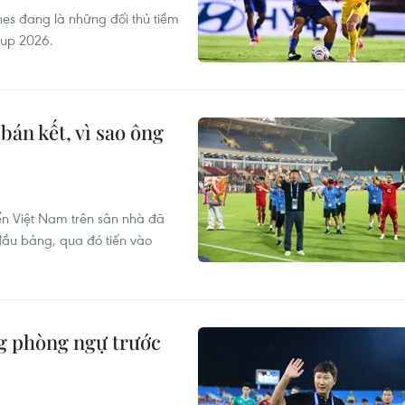
nes đang là những đối thủ tiềm
Cup 2026.
bán kết, vì sao ông
ển Việt Nam trên sân nhà đã
đầu bảng, qua đó tiến vào
ng phòng ngự trước