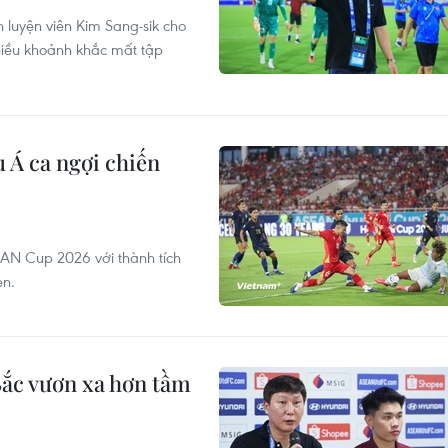
 luyện viên Kim Sang-sik cho
hiều khoảnh khắc mất tập
 Á ca ngợi chiến
AN Cup 2026 với thành tích
en.
ắc vươn xa hơn tầm