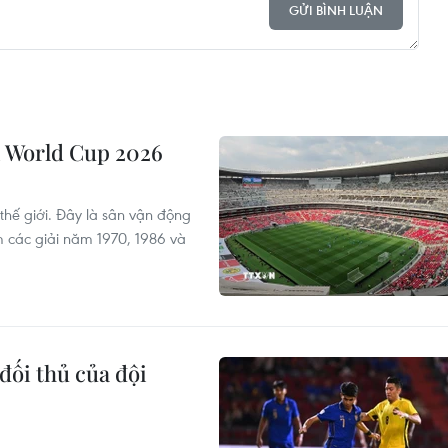
GỬI BÌNH LUẬN
vì World Cup 2026
 thế giới. Đây là sân vận động
m các giải năm 1970, 1986 và
đối thủ của đội