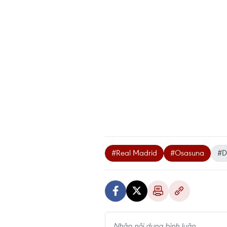
#Real Madrid
#Osasuna
#D