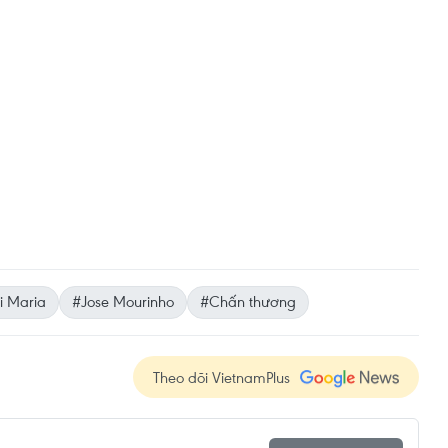
i Maria
#Jose Mourinho
#Chấn thương
Theo dõi VietnamPlus