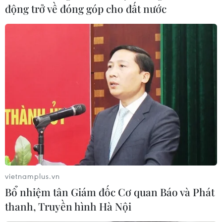
động trở về đóng góp cho đất nước
Nhộn nhịp Khu phố người Hoa tại Nhật
Bản dịp Tết Trung Thu
vietnamplus.vn
29/09/2023 07:54
Bổ nhiệm tân Giám đốc Cơ quan Báo và Phát
Những ngày này, không khí Tết Trung Thu đang tràn
thanh, Truyền hình Hà Nội
ngập Khu phố người Hoa Yokohama với đặc trưng là