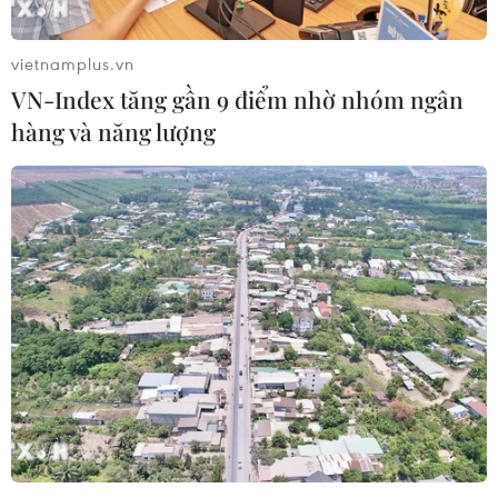
vietnamplus.vn
VN-Index tăng gần 9 điểm nhờ nhóm ngân
hàng và năng lượng
TIN CÙNG CHUYÊN MỤC
Rực rỡ lễ hội Diều quốc tế
Colombo ở Sri Lanka