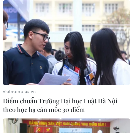
Tổng Biên tập: TRẦN TIẾN DUẨN
Phó Tổng Biên tập: NGUYỄN THỊ TÁM, KHÚC THANH
THỦY
Sở hữu trí tuệ
Quy định sử dụng
RSS
Hỗ trợ
Ngôn ngữ
TTXVN
Dịch vụ tin
Quảng cáo
Liên hệ
vietnamplus.vn
Điểm chuẩn Trường Đại học Luật Hà Nội
theo học bạ cán mốc 30 điểm
Giấy phép số: 1374/GP-BTTTT do Bộ Thông tin và Truyền thông
cấp ngày 11/9/2008.
Quảng cáo: Phó TBT Nguyễn Thị Tám: 093.5958688, Email: