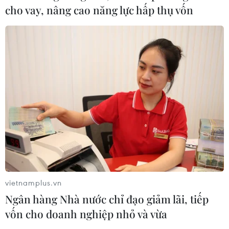
bật tại Festival Biển Khánh Hòa năm
cho vay, nâng cao năng lực hấp thụ vốn
2026
17/07/2026 02:41
Lễ hội Yến sào Khánh Hòa tôn vinh
tinh hoa ẩm thực và giá trị di sản
16/07/2026 13:49
Xem thêm
vietnamplus.vn
Ngân hàng Nhà nước chỉ đạo giảm lãi, tiếp
vốn cho doanh nghiệp nhỏ và vừa
CƠ QUAN CHỦ QUẢN: THÔNG TẤN XÃ VIỆT NAM