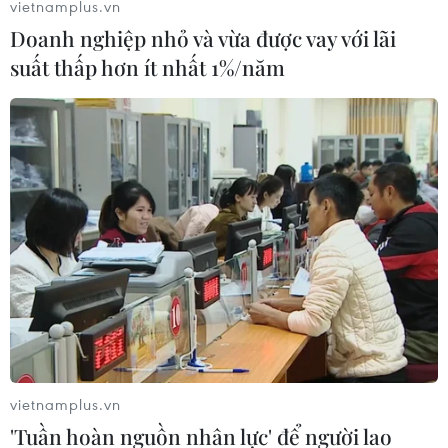
vietnamplus.vn
Doanh nghiệp nhỏ và vừa được vay với lãi
suất thấp hơn ít nhất 1%/năm
Đặc sắc Lễ hội bánh bao
Trường Châu ở Hong Kong
15/05/2024 22:18
Lễ hội bánh bao Trường Châu năm 2024 đã diễn ra tại
đảo Trường Châu, Hong Kong (Trung Quốc) với sự tham
dự của đông đảo người dân địa phương và du khách
thập phương.
vietnamplus.vn
'Tuần hoàn nguồn nhân lực' để người lao