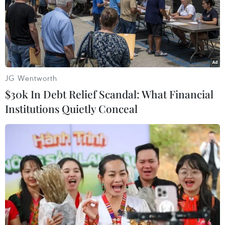
(TTXVN/Vietnam+)
JG Wentworth
$30k In Debt Relief Scandal: What Financial
Institutions Quietly Conceal
#Lễ hội bánh bao
#Du lịch Hong Kong
#Đại lễ Phật Đản
Hongkong