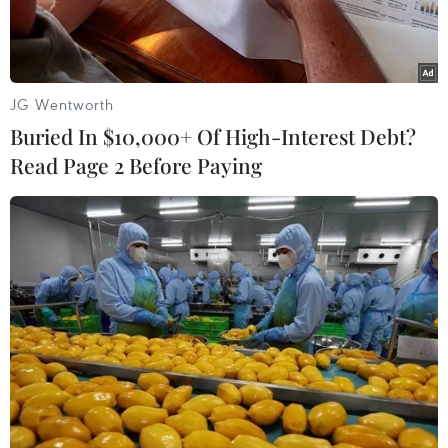
JG Wentworth
Buried In $10,000+ Of High-Interest Debt?
Read Page 2 Before Paying
Màn diễu hành diễn ra với không khí sôi động, các tiết mục
múa lân dọc theo con phố, cùng những màn thổi kèn, múa lân
cùng những màn diễu hành bánh bao hoành tráng trên đường
phố. (Nguồn: Mạc Luyện/Vietnam+)