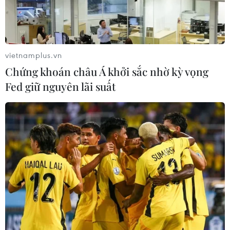
Hấp dẫn sự kiện hội tụ quán bún bò
Huế tiêu biểu cả nước
23/07/2026 15:01
vietnamplus.vn
Chứng khoán châu Á khởi sắc nhờ kỳ vọng
Rộn rã đêm hội Sâm Ngọc
Fed giữ nguyên lãi suất
Linh: Trải nghiệm văn hóa đại ngàn
giữa lòng Đà Nẵng
21/07/2026 16:24
Kể chuyện văn hóa xứ Quảng bằng
sân khấu thực cảnh tại Lễ hội tận
hưởng Đà Nẵng 2026
21/07/2026 10:12