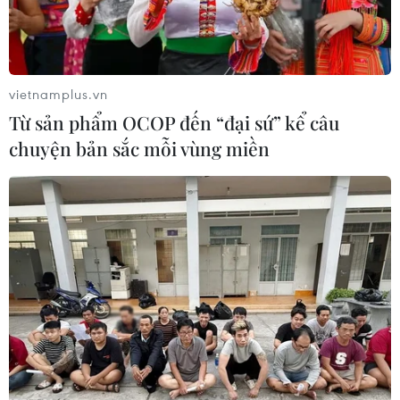
Theo dõi VietnamPlus
vietnamplus.vn
Từ sản phẩm OCOP đến “đại sứ” kể câu
chuyện bản sắc mỗi vùng miền
TIN LIÊN QUAN