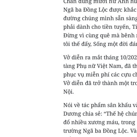
Chân dung mười nữ Anh hùn
Ngã ba Đồng Lộc được khắc 
đường chúng mình sẵn sàng 
phải dành cho tiền tuyến, Ti
Đừng vì cùng quê mà bênh n
tôi thế đấy, Sống một đời đá
Vở diễn ra mắt tháng 10/202
tàng Phụ nữ Việt Nam, đã th
phục vụ miễn phí các cựu c
Vở diễn đã trở thành một t
Nội.
Nói về tác phẩm sân khấu và
Dương chia sẻ: “Thế hệ chú
đổ nhiều xương máu, trong 
trường Ngã ba Đồng Lộc. V