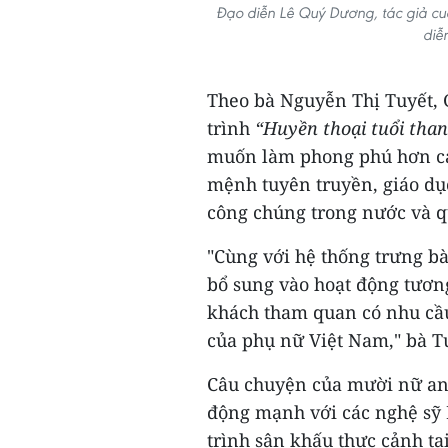
Đạo diễn Lê Quý Dương, tác giả cuố
diễ
Theo bà Nguyễn Thị Tuyết,
trình
“Huyền thoại tuổi tha
muốn làm phong phú hơn các
mệnh tuyên truyền, giáo dục
công chúng trong nước và q
"Cùng với hệ thống trưng bà
bổ sung vào hoạt động tươn
khách tham quan có nhu cầu
của phụ nữ Việt Nam," bà Tu
Câu chuyện của mười nữ anh 
động mạnh với các nghệ sỹ
trình sân khấu thực cảnh tạ