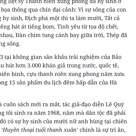
g liệt sỹ Thanh niên xung phong đã hy sinh ở
họa thông qua chín đại cảnh: Vì sự sống của con
hy sinh, Địch phá một thì ta làm mười, Tất cả
ếng hát át tiếng bom, Tình yêu từ tọa độ chết,
hau, Đàn chim tung cánh bay giữa trời, Thép đã
ng sống.
3 tại không gian sân khấu trải nghiệm của Bảo
u hút hơn 3.000 khán giả trong nước, quốc tế,
hiến binh, cựu thanh niên xung phong năm xưa.
rong 15 sản phẩm du lịch đêm hấp dẫn của Hà
 cuốn sách mới ra mắt, tác giả-đạo diễn Lê Quý
ng tôi sinh ra năm 1968, năm mà dân tộc đã phải
đó có sự hy sinh của mười nữ anh hùng tại chiến
à
‘Huyền thoại tuổi thanh xuân’
chính là sự tri ân,