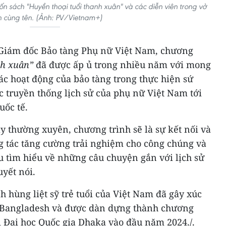
n sách "Huyền thoại tuổi thanh xuân" và các diễn viên trong vở
n cùng tên. (Ảnh: PV/Vietnam+)
 Giám đốc Bảo tàng Phụ nữ Việt Nam, chương
nh xuân”
đã được ấp ủ trong nhiều năm với mong
 hoạt động của bảo tàng trong thực hiện sứ
 truyền thống lịch sử của phụ nữ Việt Nam tới
uốc tế.
y thường xuyên, chương trình sẽ là sự kết nối và
g tác tăng cường trải nghiệm cho công chúng và
 tìm hiểu về những câu chuyện gắn với lịch sử
yết nói.
hùng liệt sỹ trẻ tuổi của Việt Nam đã gây xúc
 Bangladesh và được dàn dựng thành chương
i Đại học Quốc gia Dhaka vào đầu năm 2024./.