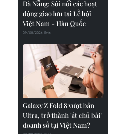
Đà Nẵng: Sôi nổi các hoạt
động giao lưu tại Lễ hội
Việt Nam - Hàn Quốc
09/08/2026 11:46
Galaxy Z Fold 8 vượt bản
Ultra, trở thành 'át chủ bài'
doanh số tại Việt Nam?