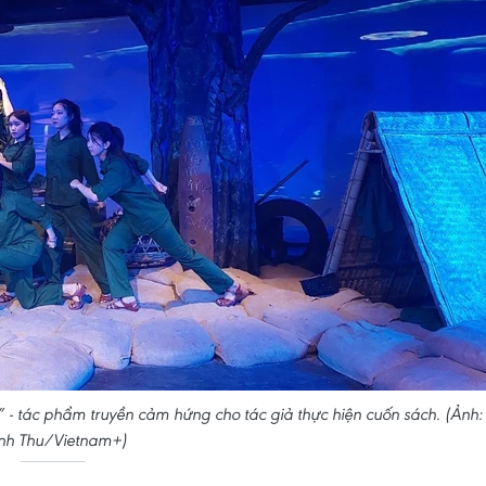
” - tác phẩm truyền cảm hứng cho tác giả thực hiện cuốn sách. (Ảnh:
nh Thu/Vietnam+)