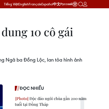
Tiếng Việt
English
Français
Español
中文
Русский
dung 10 cô gái
ờng Ngã ba Đồng Lộc, lan tỏa hình ảnh
ĐỌC NHIỀU
Độc đáo ngôi chùa gần 200 năm
tuổi tại Đồng Tháp