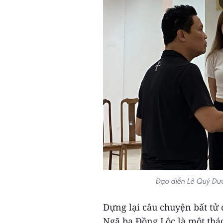
Đạo diễn Lê Quý Dươ
Dựng lại câu chuyện bất tử 
Ngã ba Đồng Lộc là một thá