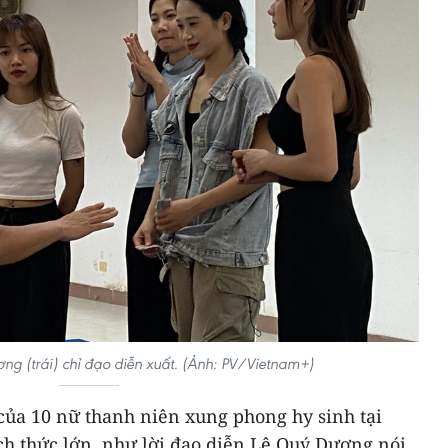
ng (trái) chỉ đạo diễn xuất. (Ảnh: PV/Vietnam+)
của 10 nữ thanh niên xung phong hy sinh tại
ch thức lớn, như lời đạo diễn Lê Quý Dương nói,