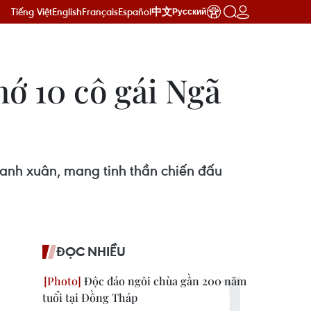
Tiếng Việt
English
Français
Español
中文
Русский
hớ 10 cô gái Ngã
hanh xuân, mang tinh thần chiến đấu
ĐỌC NHIỀU
Độc đáo ngôi chùa gần 200 năm
tuổi tại Đồng Tháp