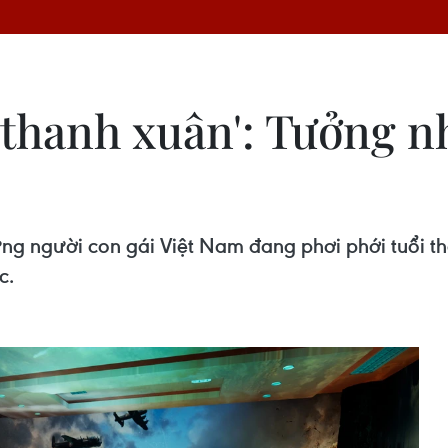
 thanh xuân': Tưởng n
ững người con gái Việt Nam đang phơi phới tuổi t
c.