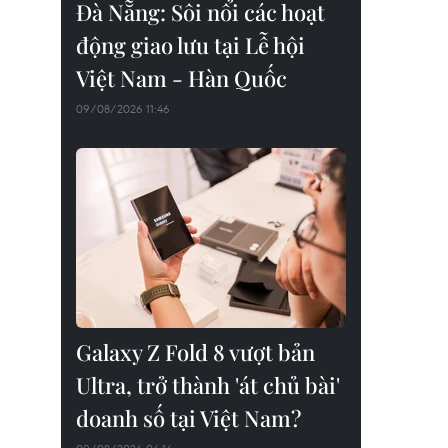
Đà Nẵng: Sôi nổi các hoạt
động giao lưu tại Lễ hội
Việt Nam - Hàn Quốc
09/08/2026 11:46
Galaxy Z Fold 8 vượt bản
Ultra, trở thành 'át chủ bài'
doanh số tại Việt Nam?