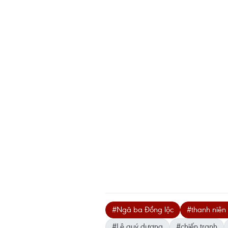
#Ngã ba Đồng lộc
#thanh niên
#Lê quý dương
#chiến tranh