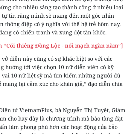
hứng cho nhiều sáng tạo thành công ở nhiều loại
 tự tin rằng mình sẽ mang đến một góc nhìn
 thông điệp có ý nghĩa với thế hệ trẻ hôm nay,
 đang có chiến tranh và xung đột tàn khốc.
h “Cõi thiêng Đồng Lộc - nối mạch ngàn năm”]
vở diễn này cũng có sự khác biệt so với các
g hướng tới việc chọn 10 nữ diễn viên có kỹ
p vai 10 nữ liệt sỹ mà tìm kiếm những người đủ
 mang lại cảm xúc cho khán giả,” đạo diễn chia
 Điện tử VietnamPlus, bà Nguyễn Thị Tuyết, Giám
am cho hay đây là chương trình mà bảo tàng đặt
hấn làm phong phú hơn các hoạt động của bảo