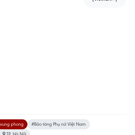
 xung phong
#Bảo tàng Phụ nữ Việt Nam
TP. Hà Nội