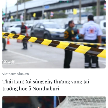
Kế hoạch hành động
An Giang: Cháy lớn ở khu
phòng, chống bão, lũ,
dân cư khiến 5 căn nhà bị
thiên tai cực đoan và biến
hư hại
đổi khí hậu
06/08/2026 16:12
06/08/2026 23:00
Xem thêm
vietnamplus.vn
Thái Lan: Xả súng gây thương vong tại
trường học ở Nonthaburi