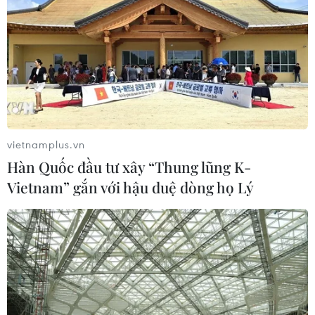
Kiểm soát rác thải từ
Khắc phục “thẻ vàng” IUU
nguồn - Giải pháp bảo vệ
ở Vĩnh Long: Siết chặt
kênh rạch TP Hồ Chí Minh
quản lý nghề cá
trong mùa mưa
07/08/2026 04:41
07/08/2026 04:47
vietnamplus.vn
Hàn Quốc đầu tư xây “Thung lũng K-
Vietnam” gắn với hậu duệ dòng họ Lý
Miền Bắc giảm mưa từ đêm
Tiến "Bịp" hầu tòa trong vụ
nay, cuối tuần chuyển
án tổ chức sử dụng trái
nắng nóng
phép chất ma túy
07/08/2026 04:41
07/08/2026 04:40