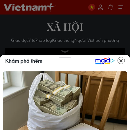
XÃ HỘI
Giáo dục
Y tế
Pháp luật
Giao thông
Người Việt bốn phương
Khám phá thêm