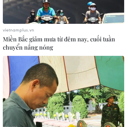
07/08/2026 04:28
vietnamplus.vn
Miền Bắc giảm mưa từ đêm nay, cuối tuần
chuyển nắng nóng
Điện Biên tiếp nối hành
Cuộc tìm kiếm và vá lại
trình tri ân các anh hùng
những 'trái tim lỗi '
liệt sỹ
07/08/2026 04:03
07/08/2026 04:06