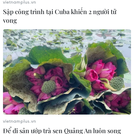
vietnamplus.vn
Sập công trình tại Cuba khiến 2 người tử
Chiến dịch 500 ngày đêm:
Lào Cai khẩn trương tìm
vong
Lặng thầm viết tiếp hành
kiếm 2 người mất tích do
trình trở về của các liệt sỹ
mưa lũ
07/08/2026 03:04
07/08/2026 03:04
Hà Nội cảnh báo về việc sử
Khẩn trương phân luồng
dụng tế bào gốc trong
giao thông sau vụ sạt lở
khám chữa bệnh, làm đẹp
trên tuyến ĐT161 ở Lào Cai
07/08/2026 03:03
07/08/2026 02:37
vietnamplus.vn
Để di sản ướp trà sen Quảng An luôn song