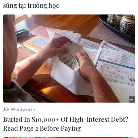
súng tại trường học
#sách giáo khoa 2025-2026
#nhà xuất bản giáo dục Việt Nam
#đảm bảo sách giáo khoa
#tăng tốc in sách giáo khoa
#thị trường sách giáo khoa
#chương trình mới
#sách giáo dục phổ thông
#phân phối sách giáo khoa
#năm học mới
#dịch vụ in ấn sách
JG Wentworth
Buried In $10,000+ Of High-Interest Debt?
Read Page 2 Before Paying