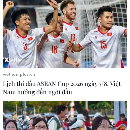
CƠ QUAN CHỦ QUẢN: THÔNG TẤN XÃ VIỆT NAM
Tổng Biên tập: TRẦN TIẾN DUẨN
Phó Tổng Biên tập: NGUYỄN THỊ TÁM, KHÚC THANH
THỦY
Sở hữu trí tuệ
Quy định sử dụng
RSS
Hỗ trợ
Ngôn ngữ
TTXVN
vietnamplus.vn
Dịch vụ tin
Quảng cáo
Lịch thi đấu ASEAN Cup 2026 ngày 7/8: Việt
Liên hệ
Nam hướng đến ngôi đầu
Giấy phép số: 1374/GP-BTTTT do Bộ Thông tin và Truyền thông
cấp ngày 11/9/2008.