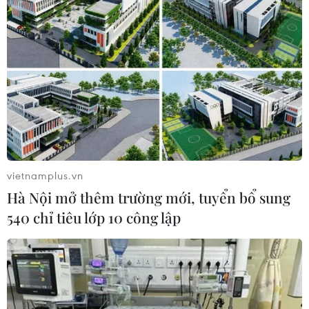
#hàng không vũ trụ
#NASA
#du hành không gian
Arập Xêút
Theo dõi VietnamPlus
vietnamplus.vn
Hà Nội mở thêm trường mới, tuyển bổ sung
540 chỉ tiêu lớp 10 công lập
TIN LIÊN QUAN