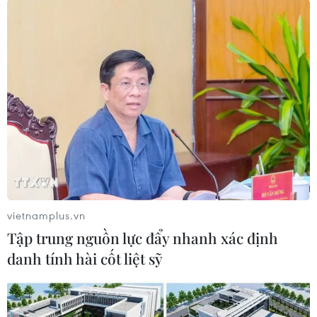
Salman đã trở thành phi hành gia đầu tiên của
Saudi Arabia bay vào không gian./.
(TTXVN/Vietnam+)
vietnamplus.vn
Tập trung nguồn lực đẩy nhanh xác định
danh tính hài cốt liệt sỹ
#Trạm Vũ trụ quốc tế
#phi hành gia