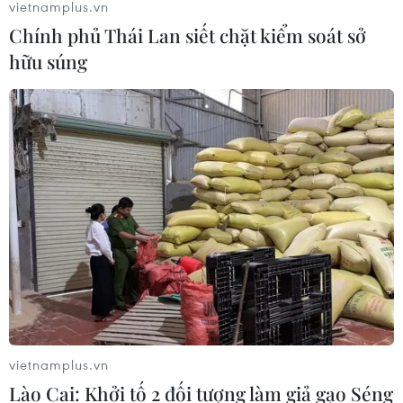
vietnamplus.vn
Ngoại giao khoa học công nghệ: Khi
Chính phủ Thái Lan siết chặt kiểm soát sở
ngoại giao được trao sứ mệnh mới
hữu súng
09/08/2026 11:51
Trí tuệ nhân tạo tạo virus mới tiêu
diệt vi khuẩn kháng thuốc
09/08/2026 07:45
Khoa học công nghệ sẽ trở thành
động lực mới của quan hệ Việt Nam-
Australia
09/08/2026 02:01
vietnamplus.vn
Lào Cai: Khởi tố 2 đối tượng làm giả gạo Séng