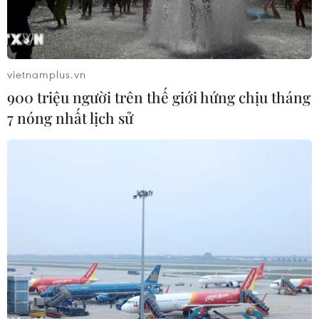
hành gia Rayyanah Barnawi và Ali Al-Qarni lên
Trạm Vũ trụ quốc tế (ISS).
vietnamplus.vn
900 triệu người trên thế giới hứng chịu tháng
7 nóng nhất lịch sử
(Nguồn: Reuters)
Ngày 21/5, Saudi Arabia đã đặt dấu ấn lịch sử