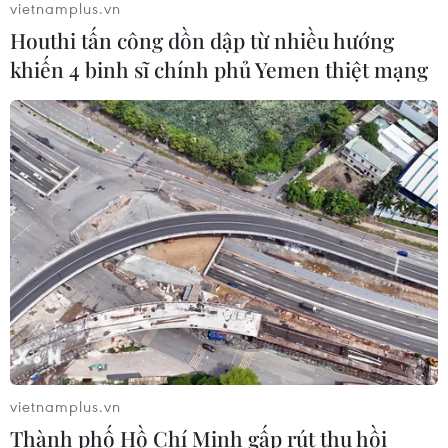
vietnamplus.vn
Houthi tấn công dồn dập từ nhiều hướng
Thái Lan phát hiện hóa thạch khủng
khiến 4 binh sĩ chính phủ Yemen thiệt mạng
long ăn thịt hơn 130 triệu năm tuổi
05/08/2026 00:00
WHO ghi nhận tín hiệu tích cực từ
thử nghiệm điều trị Ebola tại Congo
04/08/2026 22:42
Đến năm 2030, Việt Nam làm chủ tối
thiểu 10 công nghệ lõi
04/08/2026 15:34
vietnamplus.vn
Thành phố Hồ Chí Minh gấp rút thu hồi