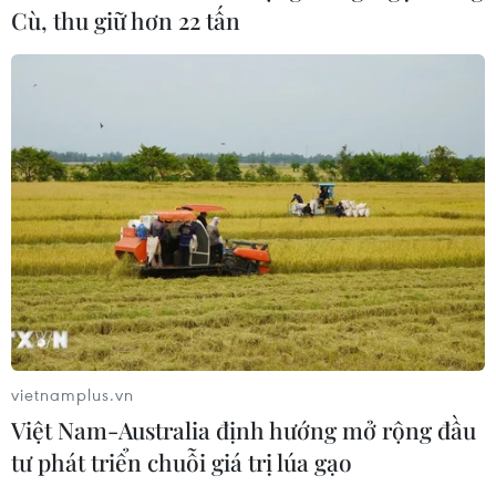
Phát triển thiết bị biến dầu ăn đã qua
Cù, thu giữ hơn 22 tấn
sử dụng thành dầu diesel sinh học
08/08/2026 14:57
Trung Quốc hoàn thành bản đồ địa
chất mới của toàn bộ Mặt Trăng
07/08/2026 08:52
Những định hướng lớn
trong thực hiện Nghị quyết 57-
NQ/TW
vietnamplus.vn
07/08/2026 08:18
Việt Nam-Australia định hướng mở rộng đầu
tư phát triển chuỗi giá trị lúa gạo
Thông báo Kết luận của Tổng Bí thư,