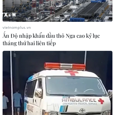
vietnamplus.vn
Ấn Độ nhập khẩu dầu thô Nga cao kỷ lục
tháng thứ hai liên tiếp