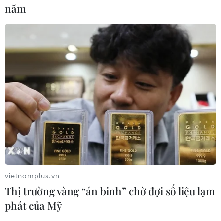
năm
Axiom Space tiếp tục sứ mệnh đưa phi
hành đoàn tư nhân lên ISS
21/05/2023 10:00
Tên lửa Falcon 9 của SpaceX đưa tàu chở phi hành
đoàn tư nhân Axiom Mission 2 sẽ rời bệ phóng ở bang
Florida (Mỹ) lúc 17h37 ngày 21/5 (giờ địa phương), và
dự kiến đáp tại ISS vào 13h30 ngày 22/5.
vietnamplus.vn
Thị trường vàng “án binh” chờ đợi số liệu lạm
phát của Mỹ