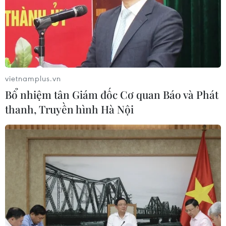
vietnamplus.vn
Bổ nhiệm tân Giám đốc Cơ quan Báo và Phát
thanh, Truyền hình Hà Nội
SpaceX bất ngờ hoãn phóng tàu vũ trụ
Starship ngay sát giờ cất cánh
17/04/2023 14:39
Theo kế hoạch, tàu Starship sẽ được phóng từ sân bay
vũ trụ Starbase của SpaceX ở Boca Chica, bang Texas