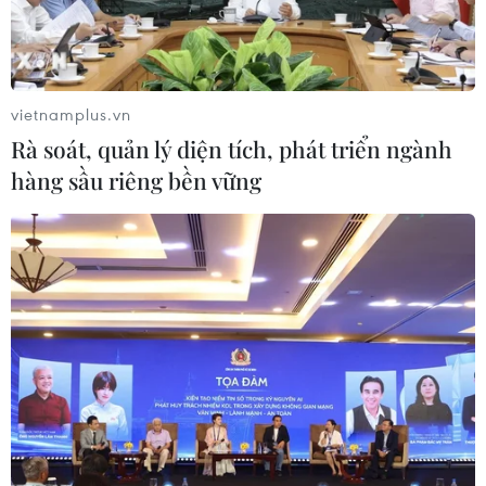
vào lúc 8h20 giờ địa phương, tuy nhiên vụ phóng thử
đã bị hoãn chỉ vài phút trước khi cất cánh.
vietnamplus.vn
Rà soát, quản lý diện tích, phát triển ngành
hàng sầu riêng bền vững
Hai phi hành gia người Nga thực hiện