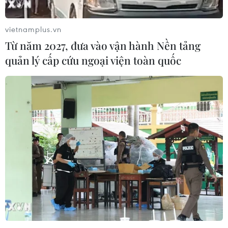
vietnamplus.vn
Từ năm 2027, đưa vào vận hành Nền tảng
quản lý cấp cứu ngoại viện toàn quốc
TIN CÙNG CHUYÊN MỤC
Ngoại giao khoa học công nghệ: Đưa
mạng lưới khoa học quốc tế thành
nguồn lực phát triển
10/08/2026 04:35
Châu Âu sẽ chứng kiến nhật thực
toàn phần hiếm có vào ngày 12/8
10/08/2026 04:35