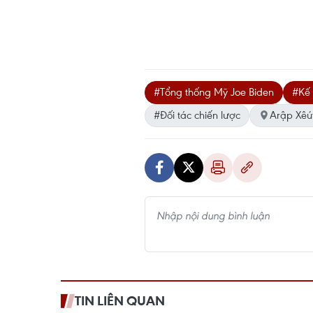
#Tổng thống Mỹ Joe Biden
#Kế 
#Đối tác chiến lược
Arập Xêú
TIN LIÊN QUAN