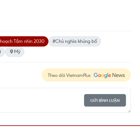
hoạch Tầm nhìn 2030
#Chủ nghĩa khủng bố
t
Mỹ
Theo dõi VietnamPlus
GỬI BÌNH LUẬN