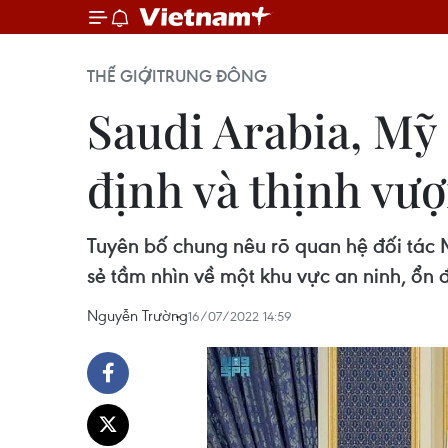
THẾ GIỚI
TRUNG ĐÔNG
Saudi Arabia, Mỹ
định và thịnh vư
Tuyên bố chung nêu rõ quan hệ đối tác M
sẻ tầm nhìn về một khu vực an ninh, ổn 
Nguyễn Trường
16/07/2022 14:59