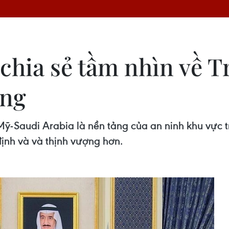
 chia sẻ tầm nhìn về 
ợng
ỹ-Saudi Arabia là nền tảng của an ninh khu vực t
định và và thịnh vượng hơn.