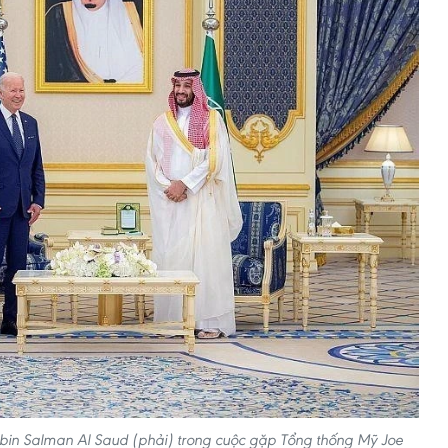
in Salman Al Saud (phải) trong cuộc gặp Tổng thống Mỹ Joe