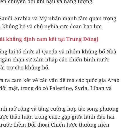
iến chuyển đổi khí hậu và năng lượng.
 Saudi Arabia và Mỹ nhấn mạnh tầm quan trọng
a khủng bố và chủ nghĩa cực đoan bạo lực.
tái khẳng định cam kết tại Trung Đông]
hống lại tổ chức al-Qaeda và nhóm khủng bố Nhà
, ngăn chặn sự xâm nhập các chiến binh nước
tài trợ cho khủng bố.
a ra cam kết về các vấn đề mà các quốc gia Arab
ối mặt, trong đó có Palestine, Syria, Liban và
ịnh mở rộng và tăng cường hợp tác song phương
được thảo luận trong cuộc gặp giữa lãnh đạo hai
trước thềm Đối thoại Chiến lược thường niên