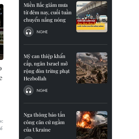
Miền Bắc giảm mưa
từ đêm nay, cuối tuần
chuyển nắng nóng
NGHE
Mỹ can thiệp khẩn
cấp, ngăn Israel mở
0
rộng đòn trừng phạt
e
Hezbollah
NGHE
Nga thông báo tấn
ác
công căn cứ ngầm
tế
của Ukraine