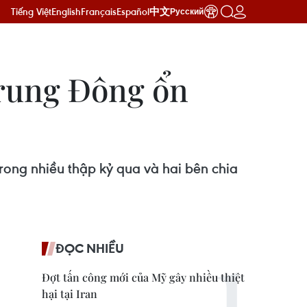
Tiếng Việt
English
Français
Español
中文
Русский
Trung Đông ổn
rong nhiều thập kỷ qua và hai bên chia
ĐỌC NHIỀU
Đợt tấn công mới của Mỹ gây nhiều thiệt
hại tại Iran