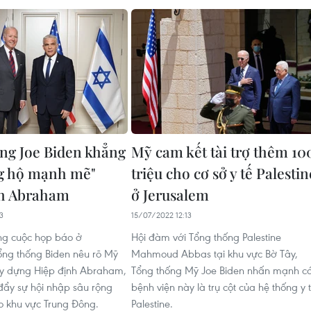
ng Joe Biden khẳng
Mỹ cam kết tài trợ thêm 10
g hộ mạnh mẽ"
triệu cho cơ sở y tế Palestin
nh Abraham
ở Jerusalem
3
15/07/2022 12:13
ong cuộc họp báo ở
Hội đàm với Tổng thống Palestine
ổng thống Biden nêu rõ Mỹ
Mahmoud Abbas tại khu vực Bờ Tây,
xây dựng Hiệp định Abraham,
Tổng thống Mỹ Joe Biden nhấn mạnh c
đẩy sự hội nhập sâu rộng
bệnh viện này là trụ cột của hệ thống y 
ào khu vực Trung Đông.
Palestine.