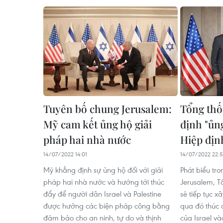
Tuyên bố chung Jerusalem:
Tổng thố
Mỹ cam kết ủng hộ giải
định "ủn
pháp hai nhà nước
Hiệp đị
14/07/2022 14:01
14/07/2022 22:5
Mỹ khẳng định sự ủng hộ đối với giải
Phát biểu tr
pháp hai nhà nước và hướng tới thúc
Jerusalem, T
đẩy để người dân Israel và Palestine
sẽ tiếp tục 
được hưởng các biện pháp công bằng
qua đó thúc 
đảm bảo cho an ninh, tự do và thịnh
của Israel v