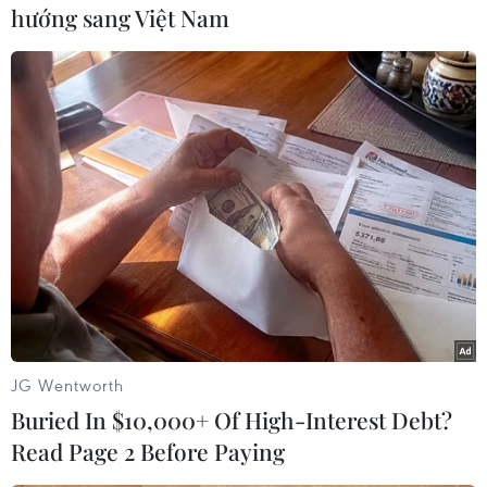
dừng thực hiện dự án này do nhận thấy ảnh
hướng sang Việt Nam
hưởng đến vấn đề an ninh quốc phòng. Hiện
nay, không có dự án nào được cấp phép đầu tư
ở khu vực này./.
(TTXVN/Vietnam+)
JG Wentworth
Buried In $10,000+ Of High-Interest Debt?
Read Page 2 Before Paying