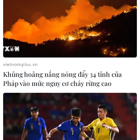
vietnamplus.vn
Khủng hoảng nắng nóng đẩy 34 tỉnh của
Pháp vào mức nguy cơ cháy rừng cao
Thừa Thiên-Huế xây dựng đô thị thông
minh phục vụ người dân tốt hơn
22/05/2019 03:26