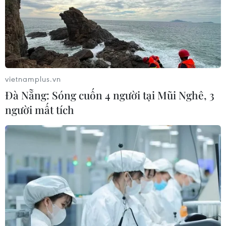
vietnamplus.vn
Đà Nẵng: Sóng cuốn 4 người tại Mũi Nghê, 3
người mất tích