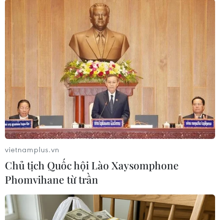
#núi Hải Vân
#khu nghỉ dưỡng
#doanh nghiệp nước ngoài
#tung tin thất thiệt
TP. Huế
Theo dõi VietnamPlus
vietnamplus.vn
Chủ tịch Quốc hội Lào Xaysomphone
Phomvihane từ trần
TIN LIÊN QUAN