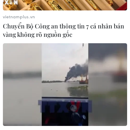
08/08/2026 03:29
vietnamplus.vn
Chuyển Bộ Công an thông tin 7 cá nhân bán
Masterise Homes đồng hành cùng
vàng không rõ nguồn gốc
khách hàng trên toàn quốc với giải
pháp tài chính ưu việt
07/08/2026 08:39
Chính sách nhà ở của nước Anh -
Góc tham chiếu cho Việt Nam
07/08/2026 04:08
Phú Thọ gỡ vướng mắc mặt bằng,
đẩy nhanh đầu tư các cụm công
nghiệp