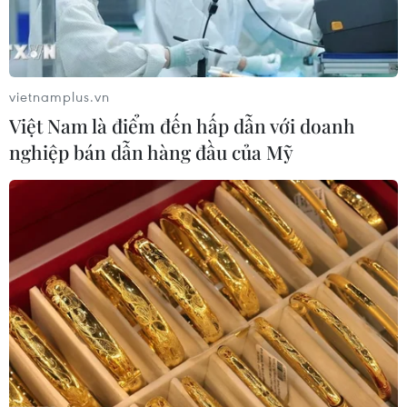
vietnamplus.vn
Việt Nam là điểm đến hấp dẫn với doanh
nghiệp bán dẫn hàng đầu của Mỹ
TIN CÙNG CHUYÊN MỤC
Kết luận thanh tra về cơ sở nhà, đất
dôi dư sau sắp xếp tại thành phố Hải
Phòng
08/08/2026 12:53
Hà Nội kiên quyết xử lý vi phạm tại
hồ Đồng Đò