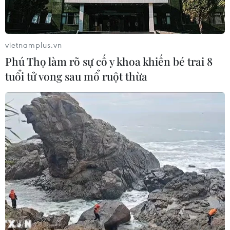
chưa hạ, người mua chọn lọc hơn
23/07/2026 08:48
vietnamplus.vn
Phú Thọ làm rõ sự cố y khoa khiến bé trai 8
Quảng Ninh xử lý nghiêm hành vi
tuổi tử vong sau mổ ruột thừa
nhũng nhiễu trong giải quyết thủ tục
đất đai
22/07/2026 11:11
Đà Nẵng hoàn thành tháo gỡ gần
2.000 dự án tồn đọng, khơi thông
nguồn lực đất đai
21/07/2026 12:06
Lấy ý kiến dự án Luật Đất đai (sửa