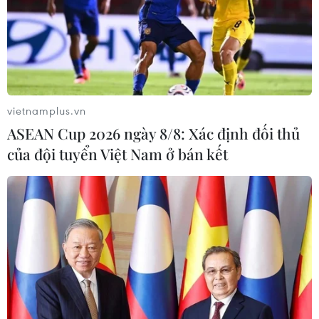
Tỉnh Thừa Thiên-Huế đã và đang triển khai nhiều giải
pháp để xây dựng một chính quyền phục vụ, một đô thị
thông minh, trở thành đơn vị dẫn đầu toàn quốc về phát
triển Chính phủ điện tử cấp tỉnh.
vietnamplus.vn
ASEAN Cup 2026 ngày 8/8: Xác định đối thủ
của đội tuyển Việt Nam ở bán kết