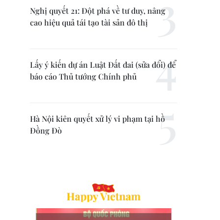
Nghị quyết 21: Đột phá về tư duy, nâng
cao hiệu quả tái tạo tài sản đô thị
Lấy ý kiến dự án Luật Đất đai (sửa đổi) để
báo cáo Thủ tướng Chính phủ
Hà Nội kiên quyết xử lý vi phạm tại hồ
Đồng Đò