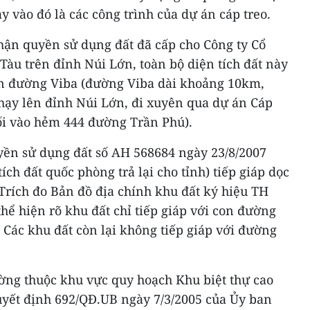
y vào đó là các công trình của dự án cáp treo.
hận quyền sử dụng đất đã cấp cho Công ty Cổ
Tàu trên đỉnh Núi Lớn, toàn bộ diện tích đất này
n đường Viba (đường Viba dài khoảng 10km,
chạy lên đỉnh Núi Lớn, đi xuyên qua dự án Cáp
nối vào hẻm 444 đường Trần Phú).
yền sử dụng đất số AH 568684 ngày 23/8/2007
tích đất quốc phòng trả lại cho tỉnh) tiếp giáp dọc
 Trích đo Bản đồ địa chính khu đất ký hiệu TH
 thể hiện rõ khu đất chỉ tiếp giáp với con đường
Các khu đất còn lại không tiếp giáp với đường
ường thuộc khu vực quy hoạch Khu biệt thự cao
Quyết định 692/QĐ.UB ngày 7/3/2005 của Ủy ban