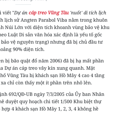
 viết "
Dự án
cáp treo Vũng Tàu
'nuốt' di tích lịch
ích lịch sử Angten Parabol Viba nằm trong khuôn
nh Núi Lớn với diện tích khoanh vùng bảo vệ khu
heo Luật Di sản văn hóa xác định là yếu tố gốc
c bảo vệ nguyên trạng) nhưng đã bị chủ đầu tư
hoảng 90% diện tích.
en bị bão quật đổ năm 2006) đã bị hạ mất phần
ủa Dự án cáp treo vây kín xung quanh. Mặt
hố Vũng Tàu bị khách sạn Hồ Mây 4 cao 4 tầng
xa chỉ còn thấy một ít phần trên nhô lên.
 định 692/QĐ-UB ngày 7/3/2005 của Ủy ban Nhân
ê duyệt quy hoạch chi tiết 1/500 Khu biệt thự
 hợp 4 khách sạn Hồ Mây 1, 2, 3, 4 không hề