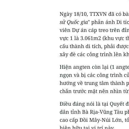
Ngày 18/10, TTXVN đã có bài
sử Quốc gia
" phản ánh Di t
viên Dự án cáp treo trên đỉ
vực 1 là 3.061m2 (khu vực t
cấu thành di tích, phải đượ
xây đè các công trình lên k
Hiện angten còn lại (1 angt
ngọn và bị các công trình c
hướng về trung tâm thành p
chắn trước mặt nên nhìn từ 
Điều đáng nói là tại Quyết
dân tỉnh Bà Rịa-Vũng Tàu ph
cao cấp Đồi Mây-Núi Lớn, tổ
hiện hữu tại vị trí này.