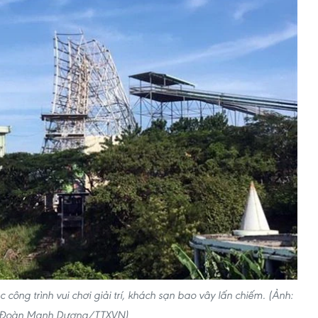
c công trình vui chơi giải trí, khách sạn bao vây lấn chiếm. (Ảnh:
Đoàn Mạnh Dương/TTXVN)