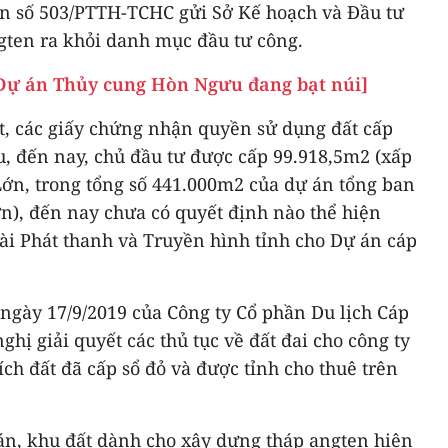
văn số 503/PTTH-TCHC gửi Sở Kế hoạch và Đầu tư
ngten ra khỏi danh mục đầu tư công.
 Dự án Thủy cung Hòn Ngưu đang bạt núi]
ất, các giấy chứng nhận quyền sử dụng đất cấp
u, đến nay, chủ đầu tư được cấp 99.918,5m2 (xấp
 Lớn, trong tổng số 441.000m2 của dự án tổng ban
n), đến nay chưa có quyết định nào thể hiện
Đài Phát thanh và Truyền hình tỉnh cho Dự án cáp
ngày 17/9/2019 của Công ty Cổ phần Du lịch Cáp
ghị giải quyết các thủ tục về đất đai cho công ty
ích đất đã cấp sổ đỏ và được tỉnh cho thuê trên
 án, khu đất dành cho xây dựng tháp angten hiện