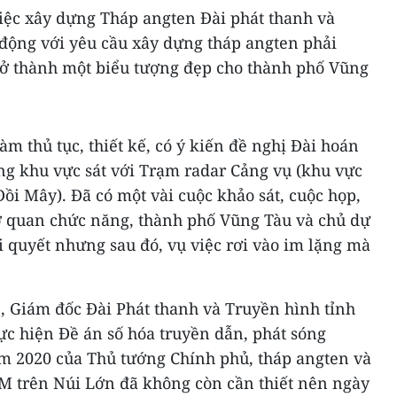
iệc xây dựng Tháp angten Đài phát thanh và
 động với yêu cầu xây dựng tháp angten phải
ở thành một biểu tượng đẹp cho thành phố Vũng
àm thủ tục, thiết kế, có ý kiến đề nghị Đài hoán
sang khu vực sát với Trạm radar Cảng vụ (khu vực
Đồi Mây). Đã có một vài cuộc khảo sát, cuộc họp,
cơ quan chức năng, thành phố Vũng Tàu và chủ dự
i quyết nhưng sau đó, vụ việc rơi vào im lặng mà
, Giám đốc Đài Phát thanh và Truyền hình tỉnh
ực hiện Đề án số hóa truyền dẫn, phát sóng
m 2020 của Thủ tướng Chính phủ, tháp angten và
FM trên Núi Lớn đã không còn cần thiết nên ngày