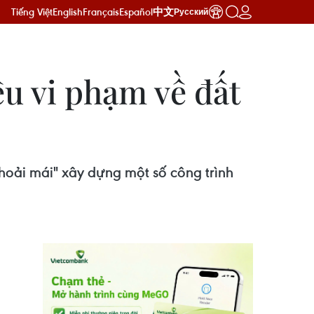
Tiếng Việt
English
Français
Español
中文
Русский
ệu vi phạm về đất
hoải mái" xây dựng một số công trình