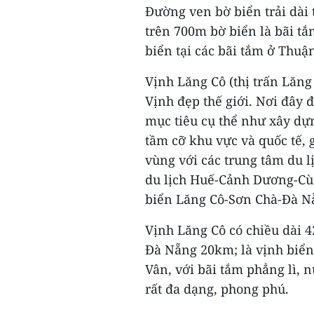
Đường ven bờ biển trải dài
trên 700m bờ biển là bãi tắ
biển tại các bãi tắm ở Thuậ
Vịnh Lăng Cô (thị trấn Lăng
Vịnh đẹp thế giới. Nơi đây 
mục tiêu cụ thể như xây dựn
tầm cỡ khu vực và quốc tế, 
vùng với các trung tâm du l
du lịch Huế-Cảnh Dương-Cù
biển Lăng Cô-Sơn Chà-Đà N
Vịnh Lăng Cô có chiều dài 
Đà Nẵng 20km; là vịnh biể
Vân, với bãi tắm phẳng lì, n
rất đa dạng, phong phú.