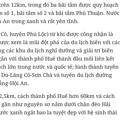
 trên 12km, trong đó ba bãi tắm được quy hoạch
m số 1, bãi tắm số 2 và bãi tắm Phú Thuận. Nước
n An trong xanh và rất yên tĩnh.
 Cô, huyện Phú Lộc) từ khi được công nhận là
được xem là mũi đột phá của du lịch biển với các
g các khu du lịch nghỉ dưỡng và giải trí biển
gắn với thành phố Huế thành đầu mối liên kết
ịch lớn trong nước và quốc tế; hình thành tuyến
 Dù-Lăng Cô-Sơn Chà và tuyến du lịch đường
ẵng-Hội An.
42,5km, cách thành phố Huế hơn 60km và cách
n gần như nguyên sơ nằm dưới chân đèo Hải
ước xanh ngắt bao la tuyệt đẹp với hệ sinh thái