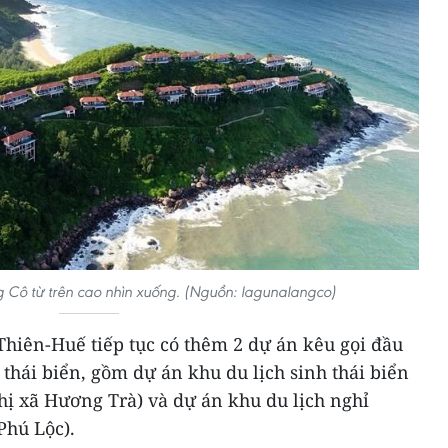
 Cô từ trên cao nhìn xuống. (Nguồn: lagunalangco)
hiên-Huế tiếp tục có thêm 2 dự án kêu gọi đầu
h thái biển, gồm dự án khu du lịch sinh thái biển
hị xã Hương Trà) và dự án khu du lịch nghỉ
Phú Lộc).