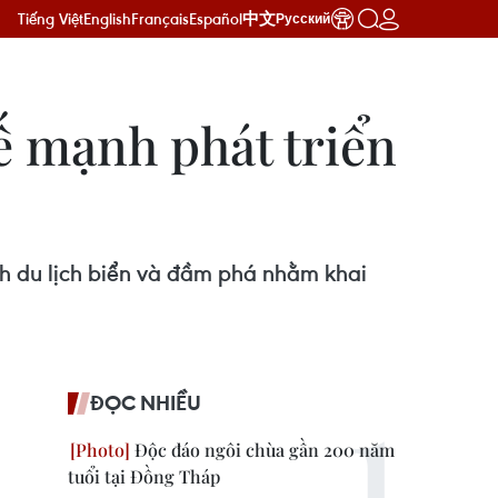
Tiếng Việt
English
Français
Español
中文
Русский
ế mạnh phát triển
nh du lịch biển và đầm phá nhằm khai
ĐỌC NHIỀU
Độc đáo ngôi chùa gần 200 năm
tuổi tại Đồng Tháp