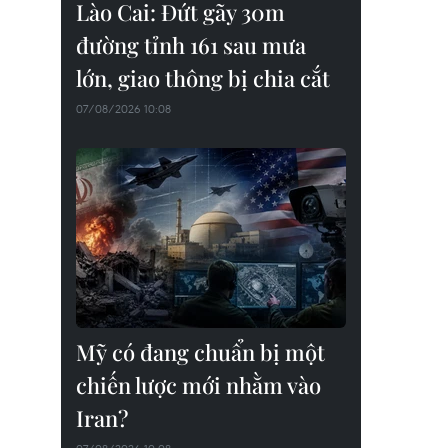
Lào Cai: Đứt gãy 30m
đường tỉnh 161 sau mưa
lớn, giao thông bị chia cắt
07/08/2026 10:08
Mỹ có đang chuẩn bị một
chiến lược mới nhằm vào
Iran?