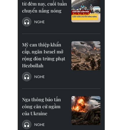
từ đêm nay, cuối tuần
chuyển nắng nóng
NGHE
Mỹ can thiệp khẩn
cấp, ngăn Israel mở
rộng đòn trừng phạt
Hezbollah
NGHE
Nga thông báo tấn
công căn cứ ngầm
của Ukraine
NGHE