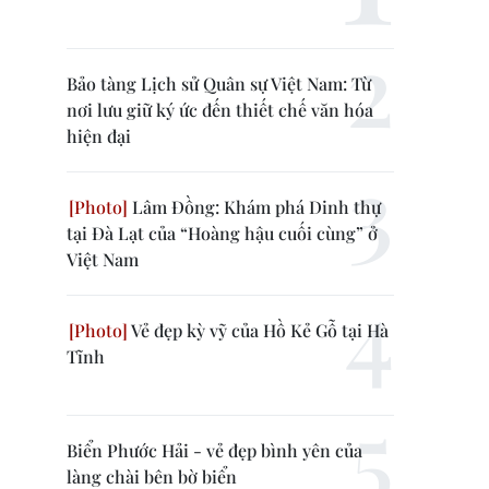
Bảo tàng Lịch sử Quân sự Việt Nam: Từ
nơi lưu giữ ký ức đến thiết chế văn hóa
hiện đại
Lâm Đồng: Khám phá Dinh thự
tại Đà Lạt của “Hoàng hậu cuối cùng” ở
Việt Nam
Vẻ đẹp kỳ vỹ của Hồ Kẻ Gỗ tại Hà
Tĩnh
Biển Phước Hải - vẻ đẹp bình yên của
làng chài bên bờ biển