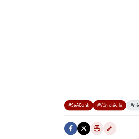
#SeABank
#Vốn điều lệ
#ni