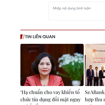
TIN LIÊN QUAN
‘Hạ chuẩn cho vay khiến tổ
SeABank 
chức tín dụng đối mặt nguy
hợp thu 