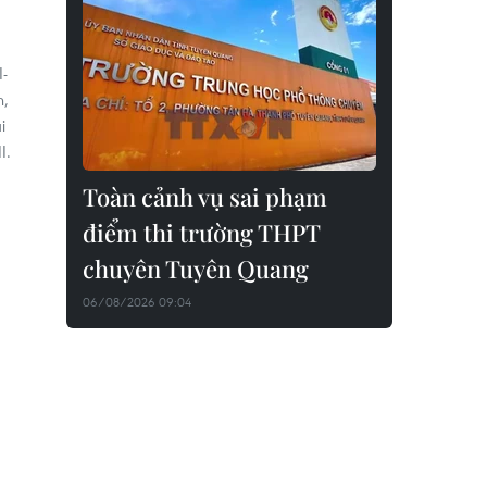
I-
n,
i
I.
Toàn cảnh vụ sai phạm
điểm thi trường THPT
chuyên Tuyên Quang
06/08/2026 09:04