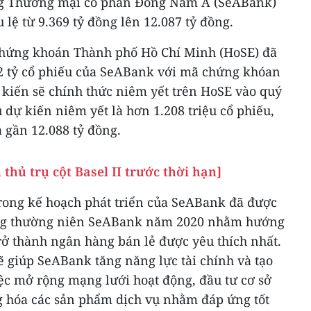
g Thương mại cổ phần Đông Nam Á (SeABank)
 lệ từ 9.369 tỷ đồng lên 12.087 tỷ đồng.
 chứng khoán Thành phố Hồ Chí Minh (HoSE) đã
2 tỷ cổ phiếu của SeABank với mã chứng khóan
kiến sẽ chính thức niêm yết trên HoSE vào quý
 dự kiến niêm yết là hơn 1.208 triệu cổ phiếu,
à gần 12.088 tỷ đồng.
hủ trụ cột Basel II trước thời hạn]
trong kế hoạch phát triển của SeABank đã được
đông thường niên SeABank năm 2020 nhằm hướng
rở thành ngân hàng bán lẻ được yêu thích nhất.
ẽ giúp SeABank tăng năng lực tài chính và tạo
iệc mở rộng mạng lưới hoạt động, đầu tư cơ sở
ng hóa các sản phẩm dịch vụ nhằm đáp ứng tốt