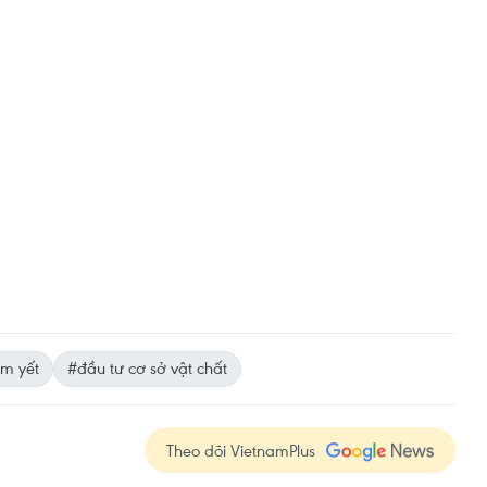
êm yết
#đầu tư cơ sở vật chất
Theo dõi VietnamPlus