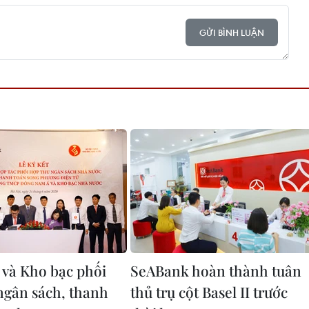
GỬI BÌNH LUẬN
và Kho bạc phối
SeABank hoàn thành tuân
ngân sách, thanh
thủ trụ cột Basel II trước