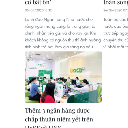
cơ bất ổn’
toán son
05/05/2020 13:32
24/06/2020 07:
Lãnh đạo Ngân hàng Nhà nước cho
Toàn bộ các
rằng ngân hàng cũng là trung gian tài
nước qua Se
chính, nhận tiền gửi và cho vay lại. Khi
trực tiếp nga
khách không có nguồn thu thì ảnh hưởng
chuyên thu c
tình hình trả nợ, làm gia tăng nợ xấu.
vì phải mất t
Thêm 3 ngân hàng được
chấp thuận niêm yết trên
HoSE và HNX