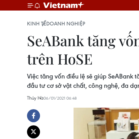
KINH TẾ
DOANH NGHIỆP
SeABank tăng vốn 
trên HoSE
Việc tăng vốn điều lệ sẽ giúp SeABank t
đầu tư cơ sở vật chất, công nghệ, đa d
Thúy Hà
06/01/2021 06:48