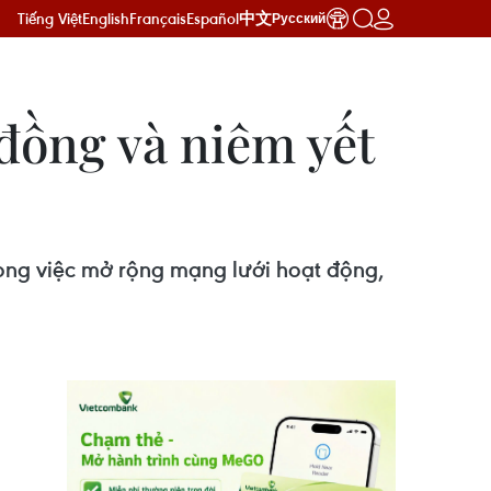
Tiếng Việt
English
Français
Español
中文
Русский
 đồng và niêm yết
trong việc mở rộng mạng lưới hoạt động,