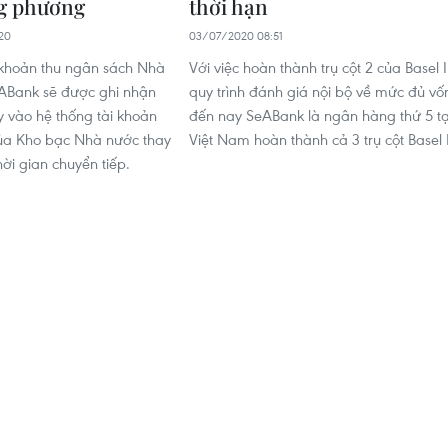
g phương
thời hạn
20
03/07/2020 08:51
 khoản thu ngân sách Nhà
Với việc hoàn thành trụ cột 2 của Basel I
ABank sẽ được ghi nhận
quy trình đánh giá nội bộ về mức đủ vố
y vào hệ thống tài khoản
đến nay SeABank là ngân hàng thứ 5 tạ
ủa Kho bạc Nhà nước thay
Việt Nam hoàn thành cả 3 trụ cột Basel I
hời gian chuyển tiếp.