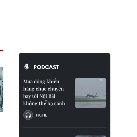
PODCAST
Mưa dông khiến
hàng chục chuyến
bay tới Nội Bài
không thể hạ cánh
NGHE