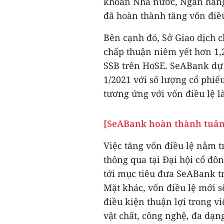
khoán Nhà nước, Ngân hàn
đã hoàn thành tăng vốn điều
Bên cạnh đó, Sở Giao dịch
chấp thuận niêm yết hơn 1,
SSB trên HoSE. SeABank dự 
1/2021 với số lượng cổ phiếu
tương ứng với vốn điều lệ l
[SeABank hoàn thành tuân t
Việc tăng vốn điều lệ nằm 
thông qua tại Đại hội cổ 
tới mục tiêu đưa SeABank t
Mặt khác, vốn điều lệ mới s
điều kiện thuận lợi trong v
vật chất, công nghệ, đa dạ