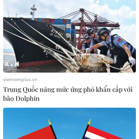
ASEAN Cup 2026: Indonesia tổn thất
lực lượng trước trận quyết đấu tuyển
Việt Nam
03/08/2026 07:21
Xem thêm
vietnamplus.vn
Trung Quốc nâng mức ứng phó khẩn cấp với
bão Dolphin
CƠ QUAN CHỦ QUẢN: THÔNG TẤN XÃ VIỆT NAM
Tổng Biên tập: TRẦN TIẾN DUẨN
Phó Tổng Biên tập: NGUYỄN THỊ TÁM, KHÚC THANH
THỦY