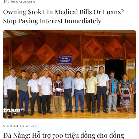
JG Wentworth
Owning $10k+ In Medical Bills Or Loans?
Huy Anh (Vietnam+)
Stop Paying Interest Immediately
vietnamplus.vn
#Premier League
#Ferguson
#Vidic
#Xuất sắc
Đà Nẵng: Hỗ trợ 700 triệu đồng cho đồng