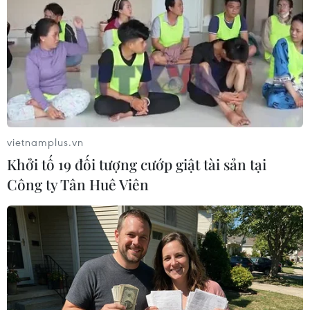
đúp, tuyển Việt Nam vào bán kết
ASEAN Cup với ngôi đầu bảng
07/08/2026 15:49
Xem trực tiếp Việt Nam-Campuchia
tại ASEAN Cup 2026 trên kênh nào?
07/08/2026 09:49
vietnamplus.vn
Khởi tố 19 đối tượng cướp giật tài sản tại
Công ty Tân Huê Viên
Nhận định Singapore vs
Indonesia (20h ngày 7/8): Cuộc quyết
đấu giành tấm vé bán kết duy nhất
07/08/2026 08:41
Cục diện ASEAN Cup: Việt Nam