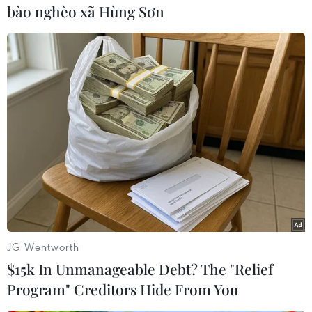
Anh
bào nghèo xã Hùng Sơn
Theo dõi VietnamPlus
TIN CÙNG CHUYÊN MỤC
Chủ sân Azteca lỗ hơn 47 triệu USD vì
World Cup 2026
JG Wentworth
08/08/2026 06:43
$15k In Unmanageable Debt? The "Relief
Program" Creditors Hide From You