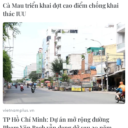
Cà Mau triển khai đợt cao điểm chống khai
thác IUU
vietnamplus.vn
TP Hồ Chí Minh: Dự án mở rộng đường
Phạm Văn Bạch vẫn dang dở sau 20 năm