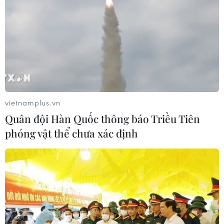
Ông Nguyễn Xuân Thắng phát biểu chỉ đạo.
(Ảnh: Văn Điệp/TTXVN)
Theo giáo sư, tiến sỹ Nguyễn Xuân Thắng, việc
vietnamplus.vn
quán triệt sâu sắc, thực hiện tốt Quyết định số
Quân đội Hàn Quốc thông báo Triều Tiên
1309/QĐ-TTg và Chỉ thị số 34/CT-TTg về giáo dục
phóng vật thể chưa xác định
quyền con người sẽ góp phần vào thực hiện
thắng lợi Nghị quyết Đại hội Đại biểu toàn quốc
lần thứ XIII của Đảng, Hiến pháp năm 2013,
Nghị quyết của Trung ương Đảng về Chiến lược
xây dựng và hoàn thiện Nhà nước pháp quyền
xã hội chủ nghĩa Việt Nam trong giai đoạn mới;
hoàn thành trọng trách nhiệm vụ ủy viên Hội