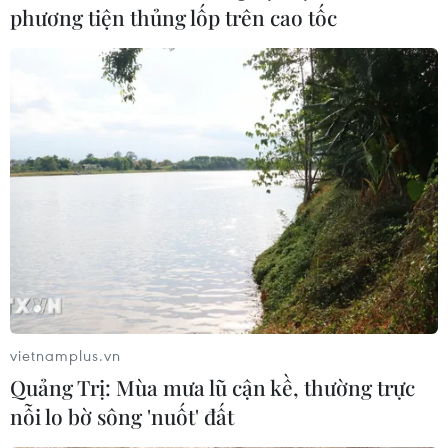
phương tiện thủng lốp trên cao tốc
Khẳng định vị thế, nỗ lực của Việt Nam
trong thúc đẩy Quyền con Người
12/10/2022 00:04
Thứ trưởng Ngoại giao Phạm Quang Hiệu khẳng định
việc Việt Nam được Đại hội đồng Liên hợp quốc bầu
vào Hội đồng Nhân quyền có ý nghĩa hết sức to lớn,
khẳng định sự công nhận vị thế của Việt Nam.
vietnamplus.vn
Quảng Trị: Mùa mưa lũ cận kề, thường trực
nỗi lo bờ sông 'nuốt' đất