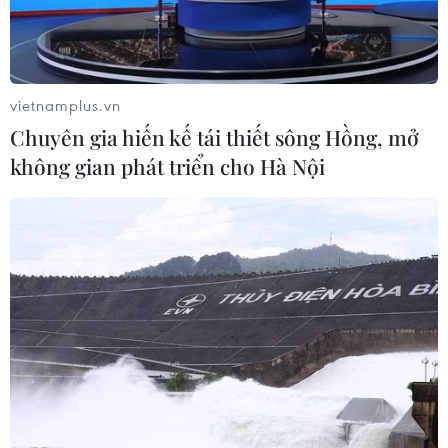
vietnamplus.vn
Chuyên gia hiến kế tái thiết sông Hồng, mở
không gian phát triển cho Hà Nội
#Quyền con người
#Chương trình giáo dục
#Học viện Chính trị
#Nhà nước pháp quyền
#Hội nghị Trung ương 6