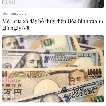
Theo dõi VietnamPlus
vietnamplus.vn
Mở 1 cửa xả đáy hồ thủy điện Hòa Bình vào 16
giờ ngày 6/8
Việt Nam: Vai trò-Dấu ấn-Thành quả về đảm bảo
Quyền con Người
Lật tẩy chiêu trò đánh tráo khái niệm về nhân
quyền
Ban hành Chương trình quốc gia về bảo vệ trẻ
em giai đoạn 2026-2030
Quy định chế độ đối với người bị tạm giữ,
người bị tạm giam
Việt Nam khẳng định vai trò của phụ nữ trong
xây dựng hòa bình bền vững