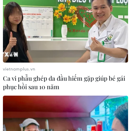
đẩy các quyền cơ bản của con người.
vietnamplus.vn
Ca vi phẫu ghép da đầu hiếm gặp giúp bé gái
phục hồi sau 10 năm
Làm chủ 'sức mạnh mềm' nhân quyền:
Việt Nam tự tin vào 'sân chơi lớn'