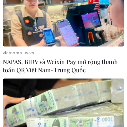
14/10/2022 01:36
Với quan điểm nhất quán về việc đảm bảo quyền con
người, đến nay, Việt Nam đã đủ “sức đề kháng” trước
mọi luận điệu xuyên tạc của các thế lực thù địch, vững
tin tham gia vào "luật chơi" toàn cầu.
vietnamplus.vn
NAPAS, BIDV và Weixin Pay mở rộng thanh
toán QR Việt Nam-Trung Quốc