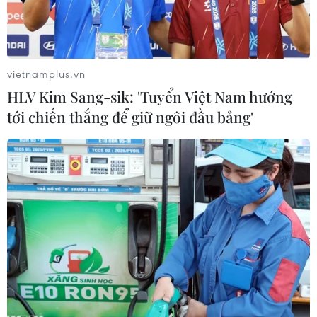
vietnamplus.vn
HLV Kim Sang-sik: 'Tuyển Việt Nam hướng
tới chiến thắng để giữ ngôi đầu bảng'
Quang cảnh hội nghị. (Ảnh: Văn Điệp/TTXVN)
Chiều 19/10, Hội nghị toàn quốc triển khai thực
hiện “Chỉ thị số 34/CT-TTg của Thủ tướng Chính
phủ về việc tăng cường thực hiện Đề án đưa Nội
dung Quyền con Người vào Chương trình Giáo