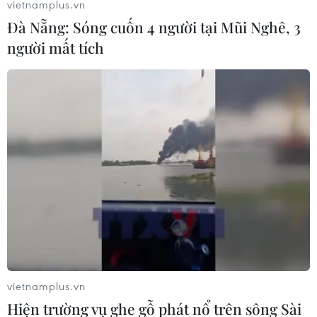
vietnamplus.vn
Đà Nẵng: Sóng cuốn 4 người tại Mũi Nghê, 3
người mất tích
Thổ Nhĩ Kỳ, Iran nhất trí duy trì hợp tác 3
bên về vấn đề Syria
17/04/2018 13:54
vietnamplus.vn
Tổng thống Thổ Nhĩ Kỳ và người đồng cấp Iran Hassan
Hiện trường vụ ghe gỗ phát nổ trên sông Sài
Rouhani đã nhất trí duy trì hợp tác ba bên giữa hai