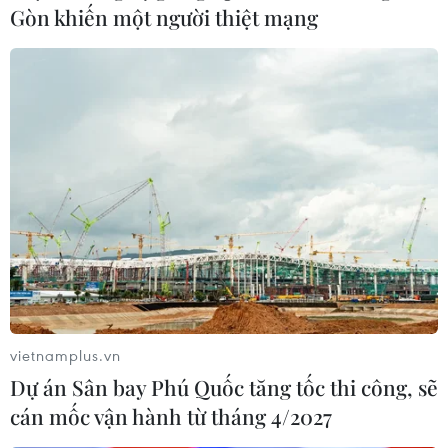
Gòn khiến một người thiệt mạng
nước này và Nga để tìm kiếm một giải pháp chính trị
cho cuộc xung đột tại Syria.
vietnamplus.vn
Dự án Sân bay Phú Quốc tăng tốc thi công, sẽ
cán mốc vận hành từ tháng 4/2027
Tổng thống Pháp thừa nhận các cuộc