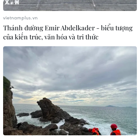
vietnamplus.vn
Thánh đường Emir Abdelkader - biểu tượng
của kiến trúc, văn hóa và tri thức
Syria: Phiến quân Jaish al-Islam đạt thỏa
thuận rời thị trấn Dumayr
17/04/2018 13:37
Theo thỏa thuận mới, “khoảng 1.000 phần tử khủng bố”
sẽ rời khỏi Dumayr để tới Jarabulus, một thị trấn mà lực
lượng phiến quân kiểm soát ở phía Bắc.