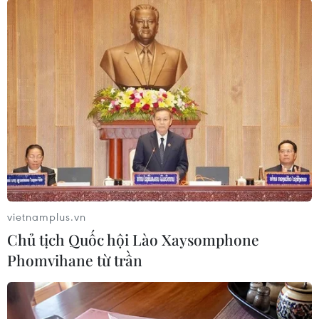
Nhóm Jaish al-Islam đã kiểm soát thị trấn này từ
năm 2016 theo một thỏa thuận hòa giải với các
lực lượng chính phủ./.
(TTXVN/Vietnam+)
vietnamplus.vn
Chủ tịch Quốc hội Lào Xaysomphone
Phomvihane từ trần