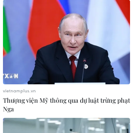
không kích không mang lại kết quả
17/04/2018 14:29
Tổng thống Pháp thừa nhận các cuộc không kích của
Mỹ-Anh-Pháp cuối tuần qua nhằm vào Syria "không giải
quyết vấn đề gì," song nhấn mạnh 3 nước buộc phải
thực hiện bước đi này.
vietnamplus.vn
Thượng viện Mỹ thông qua dự luật trừng phạt
Nga