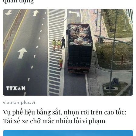
CƠ QUAN CHỦ QUẢN: THÔNG TẤN XÃ VIỆT NAM
Tổng Biên tập: TRẦN TIẾN DUẨN
Phó Tổng Biên tập: NGUYỄN THỊ TÁM, KHÚC THANH
THỦY
Sở hữu trí tuệ
Quy định sử dụng
RSS
Hỗ trợ
Ngôn ngữ
TTXVN
Dịch vụ tin
Quảng cáo
vietnamplus.vn
Liên hệ
Vụ phế liệu bằng sắt, nhọn rơi trên cao tốc:
Tài xế xe chở mắc nhiều lỗi vi phạm
Giấy phép số: 1374/GP-BTTTT do Bộ Thông tin và Truyền thông