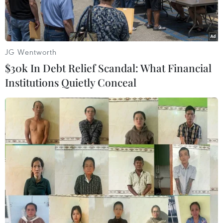
JG Wentworth
$30k In Debt Relief Scandal: What Financial
Institutions Quietly Conceal
Trẻ em Syria phải sử dụng thiết bị cấp ôxy để thở sau một vụ
tấn công bị nghi sử dụng khí độc tại Douma, Đông Ghouta
ngày 22/1. (Nguồn: AFP/TTXVN)
Hãng thông tấn nhà nước SANA của Syria đưa
tin các chuyên gia của Tổ chức Cấm vũ khí hóa