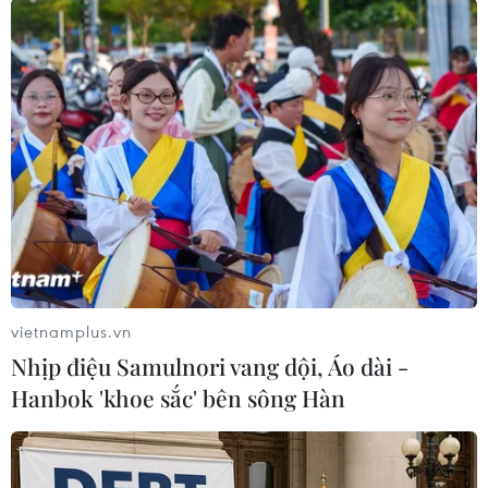
Chính phủ Syria đã bác bỏ những cáo buộc của
phương Tây về việc liên quan đến vụ tấn công
trên. Nga cũng cảnh báo sẽ đáp trả các hành
động khiêu khích trong vấn đề Syria./.
(TTXVN/Vietnam+)
vietnamplus.vn
Nhịp điệu Samulnori vang dội, Áo dài -
Hanbok 'khoe sắc' bên sông Hàn