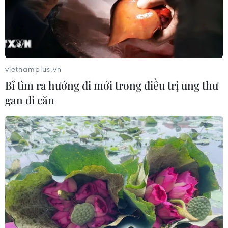
vietnamplus.vn
Bỉ tìm ra hướng đi mới trong điều trị ung thư
gan di căn