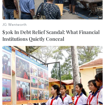
JG Wentworth
$30k In Debt Relief Scandal: What Financial
Institutions Quietly Conceal
Cảnh đổ nát tại Douma, Đông Ghouta. (Nguồn: Reuters)
Chính phủ Syria vừa mời Tổ chức Cấm vũ khí
hóa học (OPCW) tới thị sát thị trấn Douma, khu
vực Đông Ghouta của Syria, nơi xảy ra vụ tấn
công nghi sử dụng vũ khí hóa học hồi cuối tuần
qua khiến nhiều người thiệt mạng.
Hãng thông tấn nhà nước SANA ngày 10/4 đưa