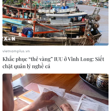
TIN LIÊN QUAN
vietnamplus.vn
Khắc phục “thẻ vàng” IUU ở Vĩnh Long: Siết
chặt quản lý nghề cá
Quân đội Syria tăng cường phòng thủ
trước nguy cơ bị Mỹ tấn công