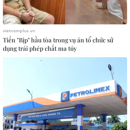
Pháp cảnh báo đáp trả nếu Syria sử dụng
vũ khí hóa học
vietnamplus.vn
10/04/2018 07:24
Tiến "Bịp" hầu tòa trong vụ án tổ chức sử
Pháp sẽ có hành động đáp trả đối với chính quyền Tổng
dụng trái phép chất ma túy
thống Syria Bashar al-Assad, nếu có bằng chứng cho
thấy Damascus đứng sau vụ tấn công nghi bằng khí clo
tại thị trấn Douma.