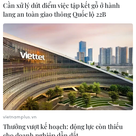
Cần xử lý dứt điểm việc tập kết gỗ ở hành
lang an toàn giao thông Quốc lộ 22B
Lãnh đạo Anh và Mỹ sẽ thảo luận về vụ tấn
vietnamplus.vn
công tại Syria
Thưởng vượt kế hoạch: động lực còn thiếu
10/04/2018 14:04
cho doanh nghiệp dẫn dắt