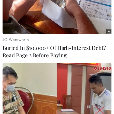
10/04/2018 04:21
Một nguồn thạo tin ngày 10/4 cho biết, các lực lượng
của chính quyền Syria đang cảnh giác cao độ trước
những lo ngại về nguy cơ sắp xảy ra một cuộc tấn công
của Mỹ.
JG Wentworth
Buried In $10,000+ Of High-Interest Debt?
Read Page 2 Before Paying