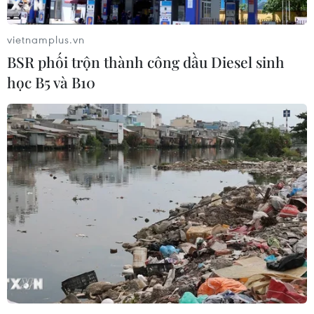
vietnamplus.vn
BSR phối trộn thành công dầu Diesel sinh
học B5 và B10
Trung Quốc lên tiếng phản đối hành động
quân sự tại Syria
10/04/2018 10:56
Trung Quốc đã cảnh báo phản đối hành động quân sự
tại Syria sau khi Tổng thống Mỹ cam kết đáp trả "mạnh
mẽ" vụ tấn công tàn bạo nghi sử dụng vũ khí hóa học
trong cuộc nội chiến đẫm máu này.