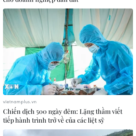
Thủ tướng Anh Theresa May ngày 10/4 tuyên bố sẽ thảo
luận với Tổng thống Mỹ Donald Trump về vụ tấn công
nghi sử dụng vũ khí hóa học tại Syria.
vietnamplus.vn
Chiến dịch 500 ngày đêm: Lặng thầm viết
tiếp hành trình trở về của các liệt sỹ