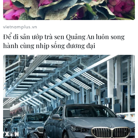
vietnamplus.vn
Để di sản ướp trà sen Quảng An luôn song
hành cùng nhịp sống đương đại
TIN CÙNG CHUYÊN MỤC
Mỹ can thiệp khẩn cấp, ngăn
Israel mở rộng đòn trừng phạt