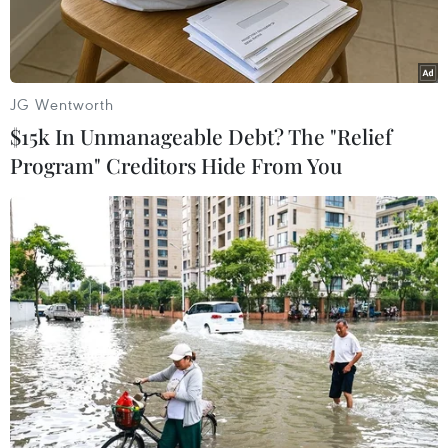
JG Wentworth
$15k In Unmanageable Debt? The "Relief
Program" Creditors Hide From You
Thủy sản là một trong các mặt hàng xuất khẩu tăng trưởng
mạnh nhất của Việt Nam trong những năm đổi mới. (Ảnh: Huy
Hùng/TTXVN)
Nuôi trồng, chế biến và xuất khẩu thủy sản của
Việt Nam hiện đang là một trong những ngành