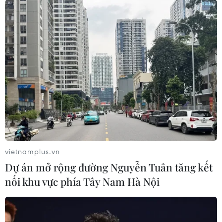
vào thị trường Mỹ giảm xuống 0%.
vietnamplus.vn
Dự án mở rộng đường Nguyễn Tuân tăng kết
nối khu vực phía Tây Nam Hà Nội
Xuất khẩu tôm sẽ tăng dịp cuối năm nhờ
thông tin tích cực từ Mỹ
27/08/2019 10:47