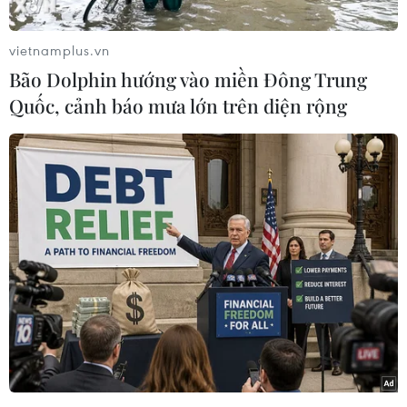
mũi nhọn, mang lại giá trị lớn cho kinh tế Việt
Nam.
vietnamplus.vn
Tuy nhiên, thị trường thế giới ngày càng có
Bão Dolphin hướng vào miền Đông Trung
thêm nhiều tiêu chí cạnh tranh như chất lượng
Quốc, cảnh báo mưa lớn trên diện rộng
hàng hóa, an toàn thực phẩm, giá cả... và mặt
hàng thủy sản cũng không nằm ngoài vòng xoáy
này.
Vì vậy, các doanh nghiệp, chuyên gia ngành
thủy sản đã đặt ra vấn đề lớn cho toàn ngành, đi
tìm giải pháp nâng cao khả năng cạnh tranh
cho thủy sản Việt Nam trong thời gian tới.
Việt Nam là quốc gia đứng thứ 4 thế giới về sản
xuất, chế biến xuất khẩu thủy sản. Nhưng trở
ngại và thách thức cho toàn ngành vẫn là nguồn
nguyên liệu phục vụ cho chế biến.