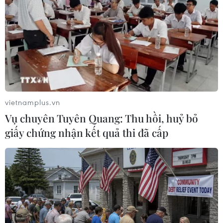
Tuy nhiên, khi khách hành cần những kích cỡ
tôm mà Việt Nam không có nguồn cung cấp, bắt
buộc các doanh nghiệp phải nhập khẩu tôm
nguyên liệu từ nước ngoài.
vietnamplus.vn
Vụ chuyên Tuyên Quang: Thu hồi, huỷ bỏ
giấy chứng nhận kết quả thi đã cấp
Dây chuyền chế biến tôm xuất khẩu. (Ảnh: Vũ Sinh/TTXVN)