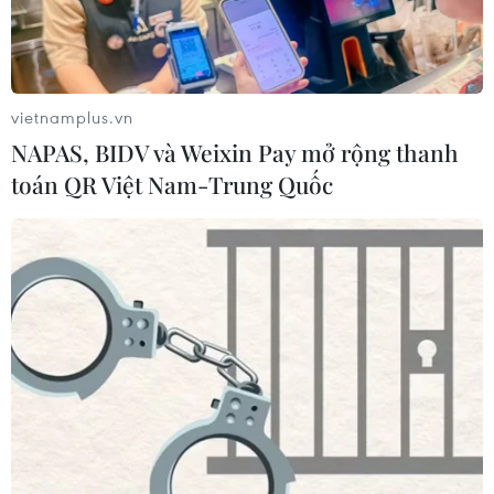
vietnamplus.vn
NAPAS, BIDV và Weixin Pay mở rộng thanh
toán QR Việt Nam-Trung Quốc
Kết nối doanh nghiệp Việt-Nhật trong
lĩnh vực thủy sản, thực phẩm
13/09/2019 11:33
Trong lần kết nối doanh nghiệp lần này, Tổ chức Xúc
tiến thương mại Nhật Bản đặt trọng tâm vào các sản
phẩm triển vọng có nhu cầu cao như thủy sản, sản
phẩm thủy sản chế biến, thực phẩm chức năng...