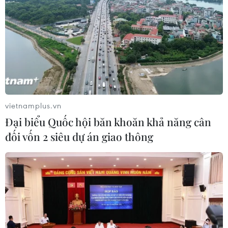
vietnamplus.vn
Đại biểu Quốc hội băn khoăn khả năng cân
TIN CÙNG CHUYÊN MỤC
đối vốn 2 siêu dự án giao thông
Ngoại giao kinh tế: Kiến tạo hệ sinh
thái đồng hành và thúc đẩy tự chủ
công nghệ
06/08/2026 15:33
Việt Nam tiếp tục là thị trường trọng