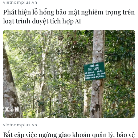
vietnamplus.vn
Phát hiện lỗ hổng bảo mật nghiêm trọng trên
loạt trình duyệt tích hợp AI
#Xuất khẩu thủy sản
#Ngành thủy sản
#Nguồn nguyên liệu
#Cá tra
#Cá ngừ đại dương
Theo dõi VietnamPlus
vietnamplus.vn
TIN LIÊN QUAN
Bất cập việc ngừng giao khoán quản lý, bảo vệ