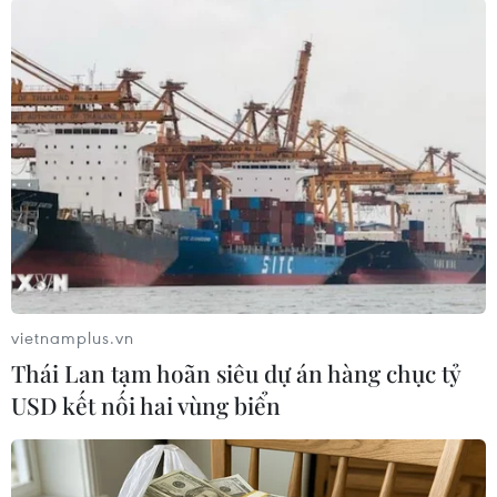
Jamie Dornan và Dakota Johnson trên phim trường 'Fifty Shades
vietnamplus.vn
of Grey' ở Vancouver, Canada (Nguồn: NYD)
Thái Lan tạm hoãn siêu dự án hàng chục tỷ
USD kết nối hai vùng biển
(Vietnam+)