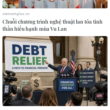
vietnamplus.vn
Chuỗi chương trình nghệ thuật lan tỏa tinh
thần hiếu hạnh mùa Vu Lan
Poster của ‘Fifty Shades of Grey’
Cuốn phim đầu tiên chuyển thể từ bộ ba tiểu
thuyết “
Fifty Shades
” đã chính thức tung ra
poster đầu tiên, hâm nóng sự quan tâm của
người hâm mộ đối với bộ tiểu thuyết của nữ tác
giả E.L James vẫn được các nhà phê bình miêu
tả là “dâm thư thời hiện đại.”
Tấm poster của “
Fifty Shades of Grey
” (50 sắc
thái Xám) có hình ảnh Christian Grey (do Jamie
Dornan thủ vai) mặc trên mình bộ vest xám,
đứng quay lưng, nhìn thành phố Seattle từ một