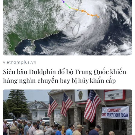
Theo dõi VietnamPlus
TIN LIÊN QUAN
vietnamplus.vn
Siêu bão Doldphin đổ bộ Trung Quốc khiến
hàng nghìn chuyến bay bị hủy khẩn cấp