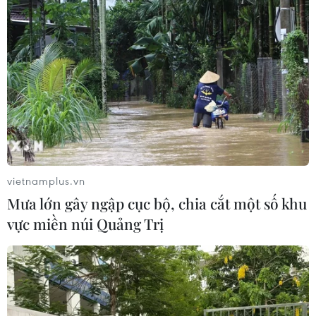
Đừng để phim kinh dị thành "khắc
tinh" của điện ảnh Việt
03/07/2026 00:12
Cục Điện ảnh nói gì về phim "Chiếc
kén" có Trương Ngọc Ánh
vietnamplus.vn
02/07/2026 01:53
Mưa lớn gây ngập cục bộ, chia cắt một số khu
vực miền núi Quảng Trị
"Điểm neo" cho điện ảnh trước "cuộc
xâm lăng" của trí tuệ nhân tạo
01/07/2026 02:09