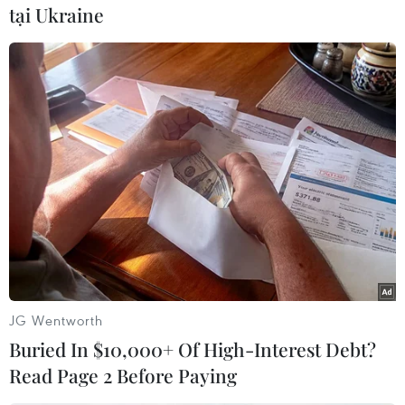
Rita Ora, là sản phẩm của đạo diễn Sam Taylor-
tại Ukraine
Wood.
Phim sẽ ra mắt vào dịp Lễ tình nhân 2015./.
JG Wentworth
Buried In $10,000+ Of High-Interest Debt?
Read Page 2 Before Paying