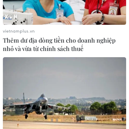
Xem thêm
vietnamplus.vn
Thêm dư địa dòng tiền cho doanh nghiệp
nhỏ và vừa từ chính sách thuế
CƠ QUAN CHỦ QUẢN: THÔNG TẤN XÃ VIỆT NAM
Tổng Biên tập: TRẦN TIẾN DUẨN
Phó Tổng Biên tập: NGUYỄN THỊ TÁM, KHÚC THANH
THỦY
Sở hữu trí tuệ
Quy định sử dụng
RSS
Hỗ trợ
Ngôn ngữ
TTXVN