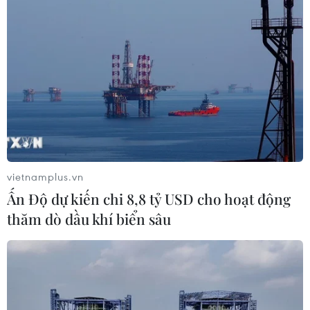
vietnamplus.vn
Ấn Độ dự kiến chi 8,8 tỷ USD cho hoạt động
thăm dò dầu khí biển sâu