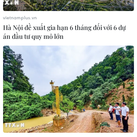
trong "bom tấn" The Odyssey
22/07/2026 09:21
vietnamplus.vn
Hà Nội đề xuất gia hạn 6 tháng đối với 6 dự
án đầu tư quy mô lớn
"Nghỉ hè sợ nghỉ hưu": Phim gia đình
xúc động gắn kết ông cháu cựu
chiến binh
22/07/2026 03:57
Chiếu miễn phí loạt phim tài liệu dịp
79 năm Ngày Thương binh-Liệt sỹ
27/7
21/07/2026 08:55
Chiếu miễn phí nhiều