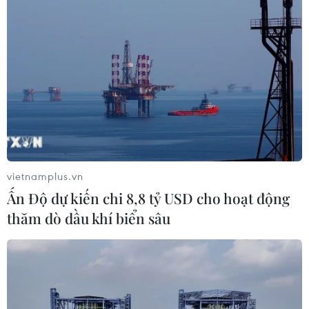
vietnamplus.vn
Ấn Độ dự kiến chi 8,8 tỷ USD cho hoạt động
thăm dò dầu khí biển sâu