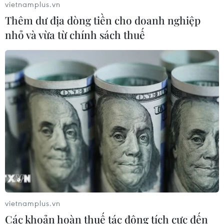
vietnamplus.vn
Thêm dư địa dòng tiền cho doanh nghiệp
Áp thấp nhiệt đới trên vịnh Bắc Bộ sẽ
nhỏ và vừa từ chính sách thuế
gây ảnh hưởng thế nào tới Việt Nam?
07/08/2026 14:38
Nứt núi, Thanh Hóa sơ tán khẩn cấp
nhiều hộ dân
07/08/2026 13:17
Cảnh báo lũ trên lưu vực sông Thao
tại trạm Yên Bái
07/08/2026 11:51
vietnamplus.vn
Các khoản hoàn thuế tác động tích cực đến