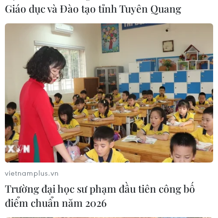
Giáo dục và Đào tạo tỉnh Tuyên Quang
Một doanh nghiệp bị phạt 220 triệu đồng
vì vi phạm xả thải gây ô nhiễm
22/04/2023 09:37
UBND tỉnh Thái Bình yêu cầu Công ty CPTM dịch vụ
Đông Á phải cải tạo hệ thống xử lý nước thải đảm bảo
nước thải sau xử lý trước khi xả thải ra môi trường phải
đạt quy chuẩn kỹ thuật .
vietnamplus.vn
Trường đại học sư phạm đầu tiên công bố
điểm chuẩn năm 2026