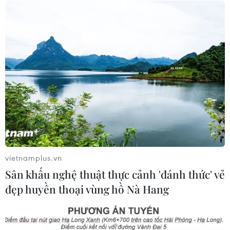
Xem thêm
CƠ QUAN CHỦ QUẢN: THÔNG TẤN XÃ VIỆT NAM
Tổng Biên tập: TRẦN TIẾN DUẨN
Phó Tổng Biên tập: NGUYỄN THỊ TÁM, KHÚC THANH
THỦY
vietnamplus.vn
Sở hữu trí tuệ
Quy định sử dụng
Sân khấu nghệ thuật thực cảnh 'đánh thức' vẻ
RSS
Hỗ trợ
đẹp huyền thoại vùng hồ Nà Hang
Ngôn ngữ
TTXVN
Dịch vụ tin
Quảng cáo