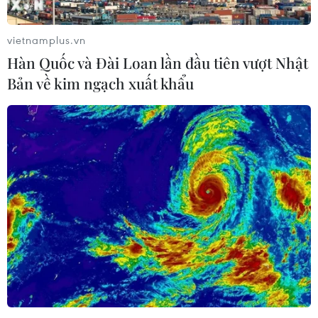
thông số môi trường vượt tiêu chuẩn.
vietnamplus.vn
Hàn Quốc và Đài Loan lần đầu tiên vượt Nhật
Bản về kim ngạch xuất khẩu
Đắk Nông: Xử phạt hàng trăm triệu đồng
với cơ sở nuôi lợn gây ô nhiễm
01/02/2023 10:42