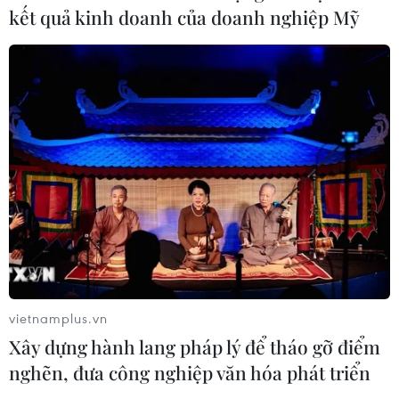
kết quả kinh doanh của doanh nghiệp Mỹ
Gỡ khó khăn triển khai dự án trọng
điểm quốc gia hồ Ka Pét
07/08/2026 11:24
Indonesia nỗ lực khống chế cháy
rừng tại Vườn Quốc gia Núi Bromo
07/08/2026 10:56
Thụy Sĩ khó đạt mục tiêu giảm phát
thải khí nhà kính vào năm 2030
vietnamplus.vn
07/08/2026 09:42
Xây dựng hành lang pháp lý để tháo gỡ điểm
nghẽn, đưa công nghiệp văn hóa phát triển