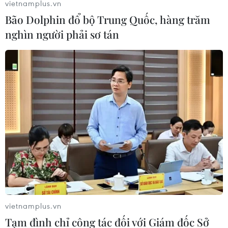
vietnamplus.vn
Chủ trang trại chăn nuôi lợn tại xã Cư K’nia bị phạt gần
Bão Dolphin đổ bộ Trung Quốc, hàng trăm
300 triệu đồng do xả thải vượt tiêu chuẩn cho phép và
nghìn người phải sơ tán
không có kết quả báo cáo đánh giá tác động môi
trường.
vietnamplus.vn
Tạm đình chỉ công tác đối với Giám đốc Sở