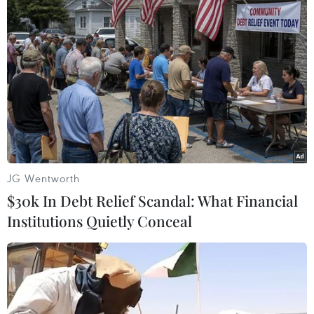
tháng, kể từ ngày quyết định xử phạt hành
chính có hiệu lực thi hành./.
(TTXVN/Vietnam+)
JG Wentworth
$30k In Debt Relief Scandal: What Financial
Institutions Quietly Conceal
#Ô nhiễm môi trường
#Ủy ban Nhân dân tỉnh Tây Ninh