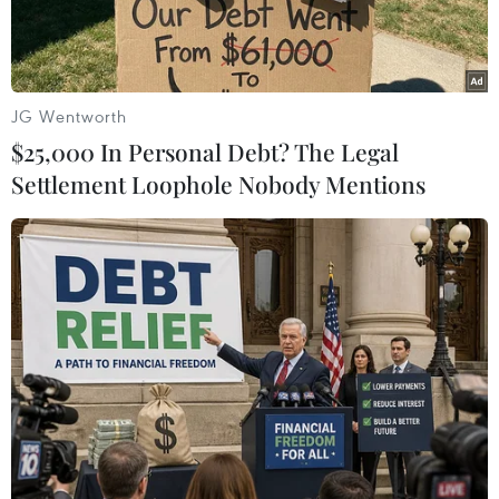
JG Wentworth
$25,000 In Personal Debt? The Legal
Settlement Loophole Nobody Mentions
Ảnh minh họa. (Nguồn: TTXVN)
Ủy ban Nhân dân tỉnh Tây Ninh vừa ra Quyết
định xử phạt hành chính 830 triệu đồng về hành
vi xả thải gây ô nhiễm môi trường đối với Công