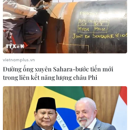
#Xử phạt hành chính
#Bảo vệ môi trường
Tây Ninh
Theo dõi VietnamPlus
vietnamplus.vn
Đường ống xuyên Sahara-bước tiến mới
trong liên kết năng lượng châu Phi
TIN LIÊN QUAN