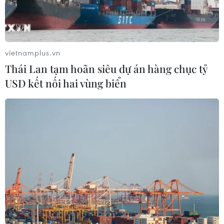
vietnamplus.vn
Thái Lan tạm hoãn siêu dự án hàng chục tỷ
USD kết nối hai vùng biển
Bốn chủ trang trại nuôi lợn gây ô nhiễm bị
phạt hơn 750 triệu đồng
06/01/2023 08:51
Các trang trại này đều được xây dựng tại thôn Nam
Tiến, xã Ea Pô, Đắk Nông với quy mô chăn nuôi hàng
nghìn con lợn mỗi lứa nhưng xả nước thải có nhiều