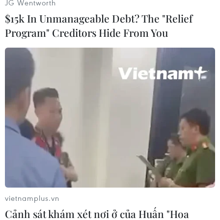
JG Wentworth
đóng gần thủ đô, các trung tâm nghiên cứu
$15k In Unmanageable Debt? The "Relief
khoa học ở quận Berse phía Bắc Damascus cũng
Program" Creditors Hide From You
bị bắn phá./.
(Vietnam+)
vietnamplus.vn
Cảnh sát khám xét nơi ở của Huấn "Hoa