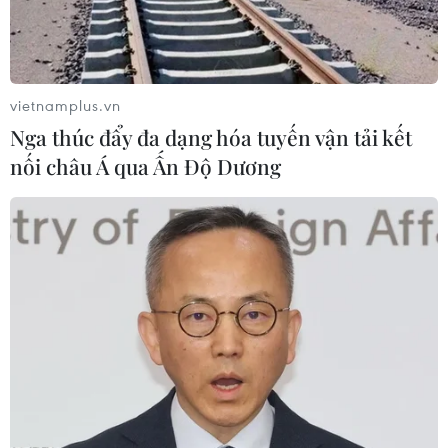
vietnamplus.vn
Nga thúc đẩy đa dạng hóa tuyến vận tải kết
nối châu Á qua Ấn Độ Dương
Đại sứ Syria kêu gọi phản đối chiến dịch
tấn công của Mỹ
14/04/2018 04:36
Đại sứ Syria tại Trung Quốc Imad Moustapha cho biết