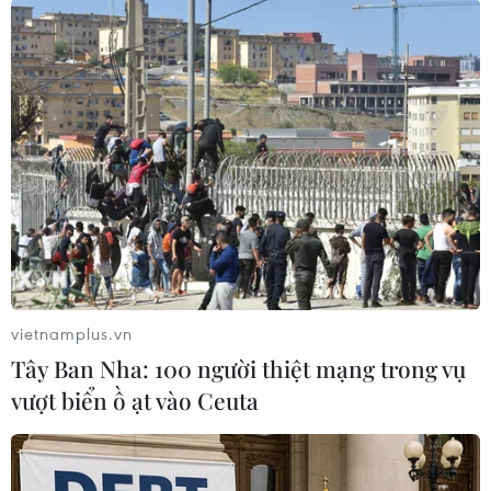
TIN LIÊN QUAN
vietnamplus.vn
Tây Ban Nha: 100 người thiệt mạng trong vụ
vượt biển ồ ạt vào Ceuta