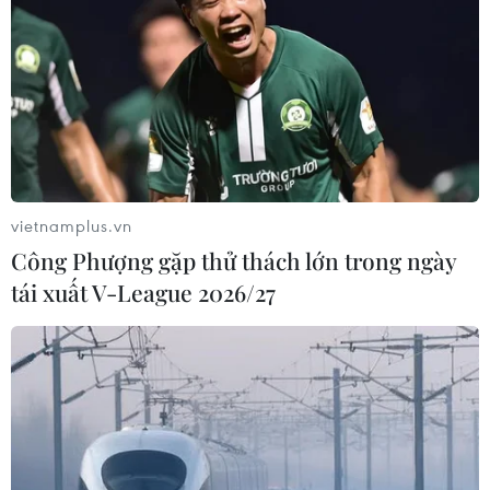
vietnamplus.vn
Công Phượng gặp thử thách lớn trong ngày
tái xuất V-League 2026/27
TIN CÙNG CHUYÊN MỤC
Iran và Oman thống nhất mở lại eo
biển Hormuz trong 60 ngày