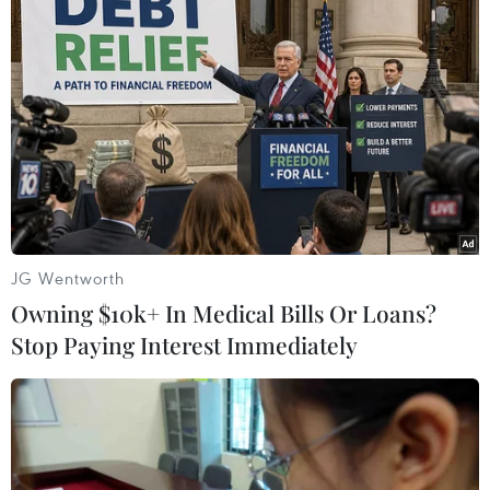
Nga lên tiếng về vụ không kích Syria của
liên quân Mỹ, Anh, Pháp
14/04/2018 03:17
Bộ Ngoại giao Nga cáo buộc các nước phương Tây đã
tấn công thủ đô của một quốc gia có chủ quyền đang
chiến đấu chống lại chủ nghĩa khủng bố trong nhiều
năm qua.
JG Wentworth
Owning $10k+ In Medical Bills Or Loans?
Stop Paying Interest Immediately