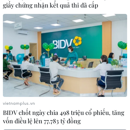
giấy chứng nhận kết quả thi đã cấp
vietnamplus.vn
BIDV chốt ngày chia 498 triệu cổ phiếu, tăng
vốn điều lệ lên 77.783 tỷ đồng