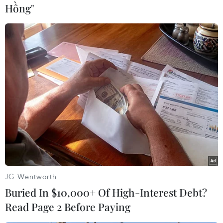
Hồng"
#Thiết bị an ninh
#Tình hình Syria
#Mỹ tấn công Syria
#tin tức
#tin tức mới nhất
#tin tức 24h
#tin tức mới nhất trong ngày
#tin tức thời sự
#tin tức hot
#tin tức an ninh
#tin tức hot
#an ninh
#an ninh nghệ an
#thời sự
#thời sự hôm nay
#bản tin thời sự
#tội phạm
#truy nã
#tội phạm hình sự
#hình sự
#công an
#vụ án
#phạm pháp
#pháp luật
#pháp đình
#xã hội
#an ninh xã hội
#chính trị
#VietnamPlus
#Vietnam
#Plus.
Syria
JG Wentworth
Buried In $10,000+ Of High-Interest Debt?
Read Page 2 Before Paying
Theo dõi VietnamPlus