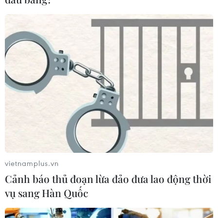
Israel và Hội đồng Hòa bình thảo
luận giải giáp vũ khí tại Gaza
04/08/2026 05:06
Iran đề xuất thành lập liên minh an
ninh giữa các nước Hồi giáo trong
khu vực
04/08/2026 03:21
Iran ra điều kiện gì với Mỹ
trước khi mở lại Eo biển Hormuz?
vietnamplus.vn
03/08/2026 16:12
Cảnh báo thủ đoạn lừa đảo đưa lao động thời
vụ sang Hàn Quốc
Iran tuyên bố chưa đạt đủ điều kiện