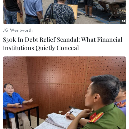
JG Wentworth
$30k In Debt Relief Scandal: What Financial
Institutions Quietly Conceal
Bầu trời thủ đô Damascus rực sáng trong cuộc không kích của
liên quân. (Nguồn: sputniknews.com)
Bộ Quốc phòng Nga cho biết các tên lửa của Mỹ
và liên quân tấn công mục tiêu ở Syria không
lọt vào khu vực phòng thủ của Nga. Bộ này cho
biết, cuộc tấn công diễn ra từ 3 giờ 42-5 giờ 10
ngày 14/4 theo giờ Moskva.