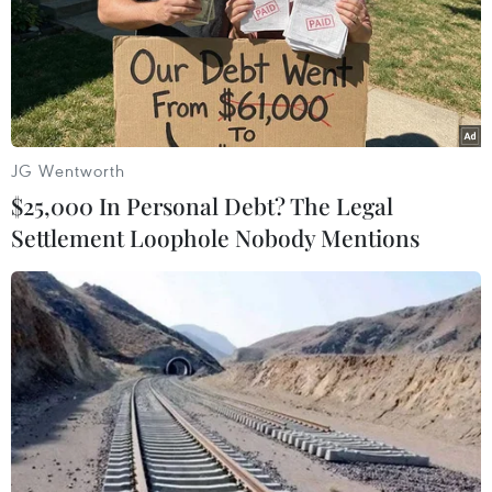
JG Wentworth
$25,000 In Personal Debt? The Legal
Settlement Loophole Nobody Mentions
Syria đánh giá thiệt hại sau cuộc tấn công
của Mỹ, Anh, Pháp
14/04/2018 04:12
Theo Reuters, ngày 14/3, một quan chức thân chính
quyền Tổng thống Syria Bashar al-Assad cho biết
Damascus đang đánh giá thiệt hại sau cuộc tấn công
của Mỹ, Anh, Pháp.