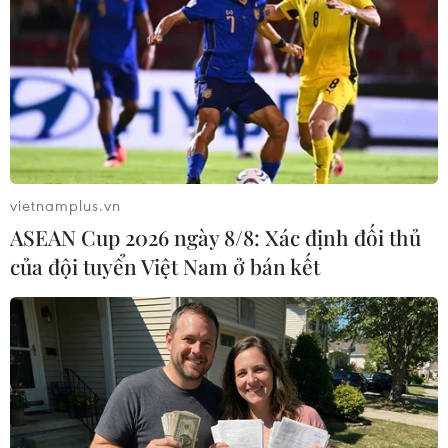
các phần tử cực đoan có quan hệ với IS.
vietnamplus.vn
ASEAN Cup 2026 ngày 8/8: Xác định đối thủ
của đội tuyển Việt Nam ở bán kết
Tổng thống Philippines mời các tay súng
Hồi giáo tham gia chống IS
04/06/2017 23:24