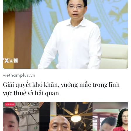
06/08/2026 22:47
Kinh nghiệm Đổi mới của Việt Nam
hỗ trợ Lào xây dựng nền kinh tế độc
lập, tự chủ
06/08/2026 15:32
Thư mừng kỷ niệm 50 năm quan hệ
ngoại giao Việt Nam-Thái Lan
vietnamplus.vn
06/08/2026 15:07
Giải quyết khó khăn, vướng mắc trong lĩnh
vực thuế và hải quan
Thái Lan-Myanmar thúc đẩy hợp tác
kinh tế và công nghệ vũ trụ
06/08/2026 13:35