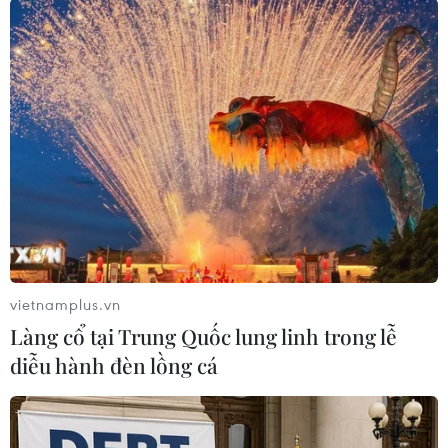
#tội phạm hình sự
#hình sự
#công an
#vụ án
#phạm pháp
#pháp luật
#pháp đình
#xã hội
#an ninh xã hội
#chính trị
#VietnamPlus
#Vietnam
#Plus.
Malaysia
Thái Lan
Theo dõi VietnamPlus
vietnamplus.vn
Làng cổ tại Trung Quốc lung linh trong lễ
diễu hành đèn lồng cá
TIN LIÊN QUAN