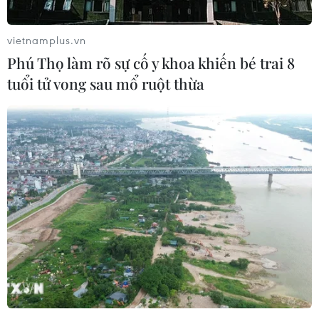
vietnamplus.vn
Phú Thọ làm rõ sự cố y khoa khiến bé trai 8
tuổi tử vong sau mổ ruột thừa
Philippines: Phiến quân đã lên kế hoạch
tấn công quy mô lớn hơn
07/06/2017 06:32
Ngày 7/6, quân đội Philippines cho biết các binh sỹ của
nước này đã phá vỡ một kế hoạch tấn công có quy mô
lớn của các tay súng phiến quân Hồi giáo hiện ẩn náu
tại thành phố Marawi.