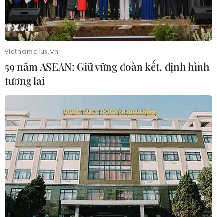
Indonesia có thể đóng cửa biên giới để
ngăn chặn phiến quân
05/06/2017 03:16
vietnamplus.vn
Indonesia có thể đóng cửa các biên giới để ngăn chặn
59 năm ASEAN: Giữ vững đoàn kết, định hình
các tay súng từ tổ chức phiến quân IS ở Iraq và Syria
tương lai
hiện đang ẩn náu tại miền Nam Philippines thâm nhập
vào lãnh thổ nước này.