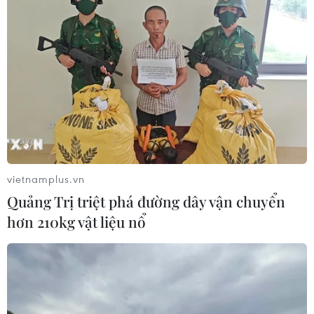
vietnamplus.vn
Quảng Trị triệt phá đường dây vận chuyển
hơn 210kg vật liệu nổ