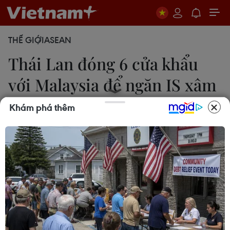
THẾ GIỚI
ASEAN
Thái Lan đóng 6 cửa khẩu
với Malaysia để ngăn IS xâm
nhập
Khám phá thêm
08/06/2017 07:15
Ngày 8/6, giới chức Thái Lan cho biết đã đóng 6
cửa khẩu nhỏ dọc sông Kolok, tỉnh Narathiwat,
giáp giới với Malaysia để ngăn chặn các phần tử
khủng bố thuộc Nhà nước Hồi giáo (IS) tự xưng
xâm nhập.