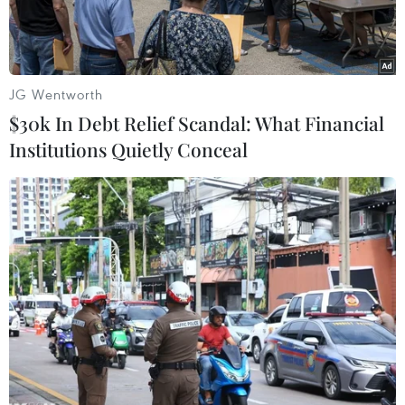
JG Wentworth
$30k In Debt Relief Scandal: What Financial
Institutions Quietly Conceal
Một khu vực cửa khẩu biên giới Thái Lan-Malaysia. (Nguồn:
placesandfoods.com)
Ngày 8/6, giới chức Thái Lan cho biết đã đóng 6
cửa khẩu nhỏ dọc sông Kolok, tỉnh Narathiwat,