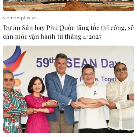
thời đại, mà còn chủ động kiến tạo và
phát huy hiệu quả vai trò
vietnamplus.vn
08/08/2026 00:39
Dự án Sân bay Phú Quốc tăng tốc thi công, sẽ
cán mốc vận hành từ tháng 4/2027
Indonesia không áp thuế chống bán
phá giá với nhựa từ Việt Nam
07/08/2026 14:45
Chủ tịch Quốc hội kiêm Chủ tịch Hạ
viện Thái Lan kết thúc chuyến thăm
Việt Nam
07/08/2026 14:34
Tổng Bí thư, Chủ tịch nước Tô Lâm: