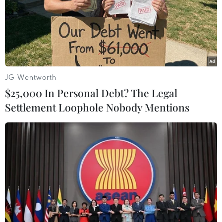
Ngày 4/6, Tổng thống Philippines Rodrigo Duterte​ đã
mời các phần tử nổi dậy Hồi giáo gia nhập quân đội
nước này để chống lại tổ chức Nhà nước Hồi giáo (IS)
tự xưng.
JG Wentworth
$25,000 In Personal Debt? The Legal
Settlement Loophole Nobody Mentions