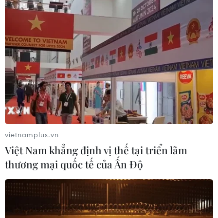
Đêm nhạc giao hưởng 'Crescendo'
quy tụ đông đảo nghệ sỹ Việt Nam và
quốc tế
02/07/2026 08:22
Chương trình chính luận nghệ thuật
"ADN - Hành trình nối lại mạch
nguồn"
30/06/2026 15:01
vietnamplus.vn
'Giai điệu vượt thời gian': Không gian
Việt Nam khẳng định vị thế tại triển lãm
nghệ thuật đề cao quyền tác giả âm
thương mại quốc tế của Ấn Độ
nhạc
28/06/2026 01:40
Hai nhạc sỹ Giáng Son và Nguyễn