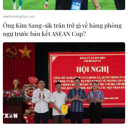
Lớp học ca trù miễn phí góp phần
vietnamplus.vn
lan tỏa giá trị di sản trong cộng đồng
Ông Kim Sang-sik trăn trở gì về hàng phòng
15/07/2026 03:45
ngự trước bán kết ASEAN Cup?
Gala Tổ quốc bình yên - bản trường
ca nghệ thuật về lực lượng An ninh
nhân dân
12/07/2026 15:21
Hàng nghìn người tham dự đại nhạc
hội "Eo Gió - Vũ điệu biển xanh"
11/07/2026 15:41