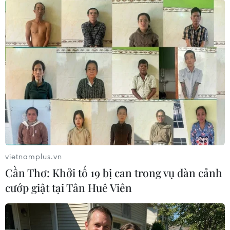
#YouTube
#Justin Bieber
#Rebecca Black
#Thảm họa
#Tiêu cực
Theo dõi VietnamPlus
vietnamplus.vn
Cần Thơ: Khởi tố 19 bị can trong vụ dàn cảnh
cướp giật tại Tân Huê Viên
TIN CÙNG CHUYÊN MỤC
Buổi hòa nhạc kéo dài 639 năm vừa
mới hoàn thành 4% hành trình