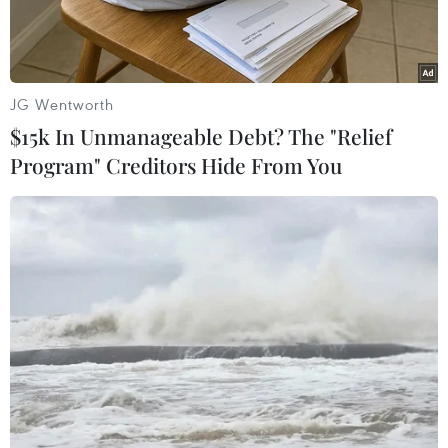
Rebecca Blackđã tỏ ra rất quyết tâm để chứng
minh “Friday” chỉ là một tai nạn.
Hồi cuối tháng Bảy vừa qua, Black đã tung ra ca
JG Wentworth
khúc “My Moment” với sựđầu tư kỹ lưỡng, bài
$15k In Unmanageable Debt? The "Relief
bản hơn, và lập tức bài hát này cũng đã trở
Program" Creditors Hide From You
thành hiệntượng trên YouTube, dù cho nhiều ý
kiến khen chê vẫn còn đan xen.
Tới nay, “Friday Girl” tiếp tục trình làng ca khúc
thứ 3 của cô mang tên“Person of Interest,” để
nói lên sự ám ảnh của Black đối với thành
côngcủa nam ca sỹ tuổi teen Justin Bieber, và từ
cảm hứng của ngôi sao người Canada,Black đã
có niềm tin và động lực để chứng minh bản
thân qua trang chia sẻ videolớn nhất thế giới