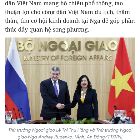
dân Việt Nam mang hộ chiếu phổ thông, tạo
thuận lợi cho công dân Việt Nam du lịch, thăm
thân, tìm cơ hội kinh doanh tại Nga để góp phần
thúc đẩy quan hệ song phương.
Thứ trưởng Ngoại giao Lê Thị Thu Hằng và Thứ trưởng Ngoại
giao Nga Andrey Rudenko. (Ảnh: An Đăng/TTXVN)