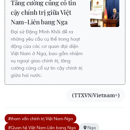
Tăng cường củng cố tin
cậy chính trị giữa Việt
Nam-Liên bang Nga
Đại sứ Đặng Minh Khôi đề ra
những yêu cầu cụ thể trong hoạt
động của các cơ quan đại diện
Việt Nam ở Nga, bao gồm nhiệm
vụ ngoại giao chính trị, tăng
cường củng cố sự tin cậy chính trị
giữa hai nước.
(TTXVN/Vietnam+)
#tham vấn chính trị Việt Nam-Nga
#Quan hệ Việt Nam-Liên bang Nga
Nga