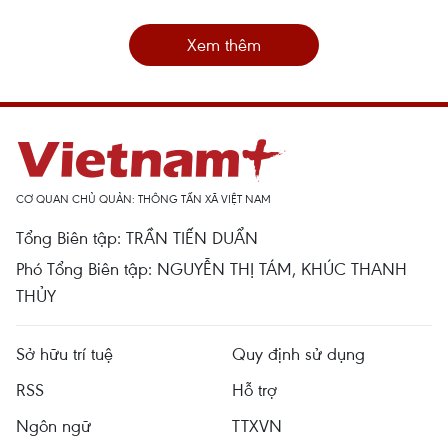
Xem thêm
CƠ QUAN CHỦ QUẢN: THÔNG TẤN XÃ VIỆT NAM
Tổng Biên tập: TRẦN TIẾN DUẨN
Phó Tổng Biên tập: NGUYỄN THỊ TÁM, KHÚC THANH
THỦY
Sở hữu trí tuệ
Quy định sử dụng
RSS
Hỗ trợ
Ngôn ngữ
TTXVN