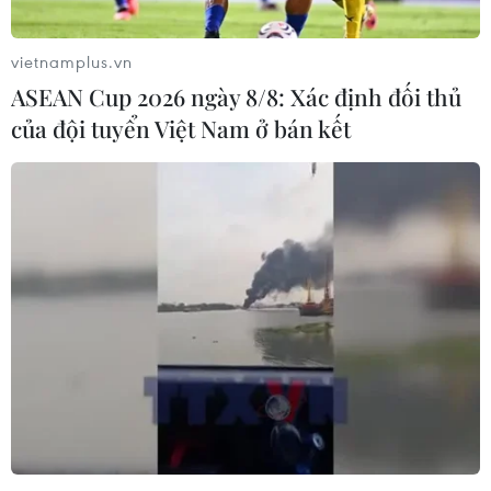
vietnamplus.vn
ASEAN Cup 2026 ngày 8/8: Xác định đối thủ
của đội tuyển Việt Nam ở bán kết
Đề nghị đình chỉ lò đốt rác điện tử không
phép 'gây hại môi trường'
02/10/2019 09:47
Bộ Tài nguyên và Môi trường vừa có công văn gửi Ủy