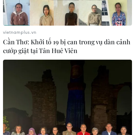
vietnamplus.vn
Cần Thơ: Khởi tố 19 bị can trong vụ dàn cảnh
cướp giật tại Tân Huê Viên