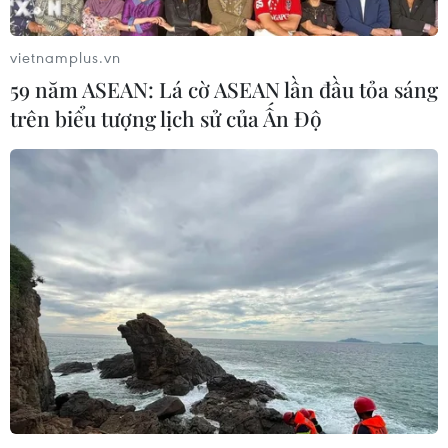
vietnamplus.vn
59 năm ASEAN: Lá cờ ASEAN lần đầu tỏa sáng
trên biểu tượng lịch sử của Ấn Độ