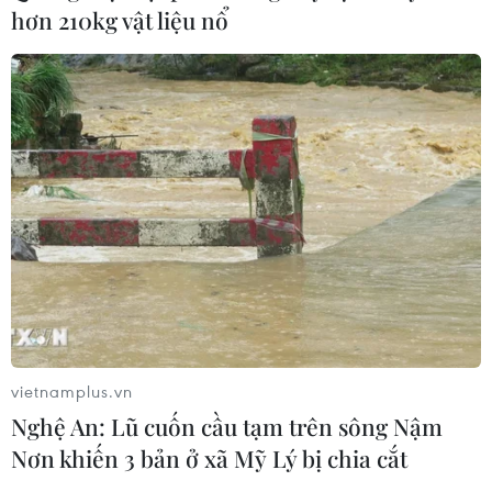
hơn 210kg vật liệu nổ
TIN CÙNG CHUYÊN MỤC
Trung Quốc nâng mức ứng phó khẩn
cấp với bão Dolphin
08/08/2026 07:10
vietnamplus.vn
Nghệ An: Lũ cuốn cầu tạm trên sông Nậm
Điện Biên từng bước hình thành thị
Nơn khiến 3 bản ở xã Mỹ Lý bị chia cắt
trường tín chỉ carbon rừng