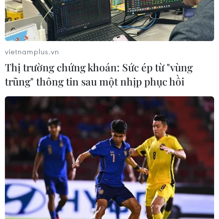
vietnamplus.vn
Thị trường chứng khoán: Sức ép từ "vùng
trũng" thông tin sau một nhịp phục hồi
Quảng Nam: Ứ đọng khoảng 7.000 khối
rác, nguy cơ ô nhiễm trầm trọng
26/08/2019 10:45
Lượng rác cũ tồn đọng nhiều cộng thêm rác mới phát
sinh tại huyện Núi Thành, Quảng Nam khiến tình trạng
ô nhiễm ngày một trầm trọng, ảnh hưởng tới sức khỏe
của người dân và gây mất mỹ quan đô thị.