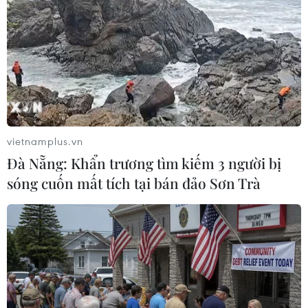
bàn giao việc thu gom, xử lý rác thải nhằm đảm
bảo vệ sinh môi trường và tránh tình trạng lãng
phí nguồn vốn ngân sách của Nhà nước, tài
nguyên đất đai và gây bức xúc trong nhân dân./.
(TTXVN/Vietnam+)
vietnamplus.vn
Đà Nẵng: Khẩn trương tìm kiếm 3 người bị
sóng cuốn mất tích tại bán đảo Sơn Trà