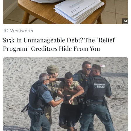
JG Wentworth
$15k In Unmanageable Debt? The "Relief
Program" Creditors Hide From You
Lò đốt rác bỏ hoang 3 năm nay. (Ảnh: Trịnh Duy Hưng/TTXVN)
Lò đốt rác ở xã Xuân Bình, huyện miền núi Như
Xuân, tỉnh Thanh Hóa được xây dựng với nguồn
kinh phí 11,3 tỷ đồng từ vốn sự nghiệp môi
trường.