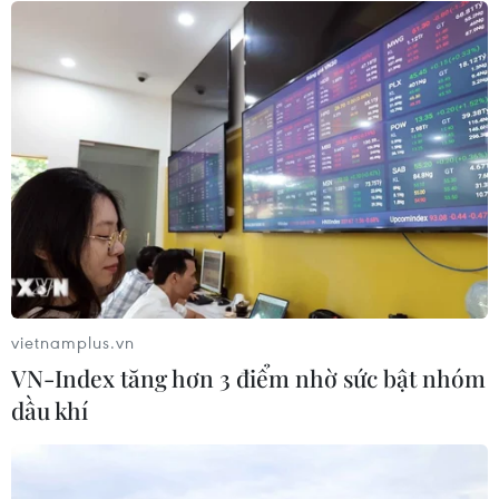
07/08/2026 03:04
Khẩn trương phân luồng giao thông
sau vụ sạt lở trên tuyến ĐT161 ở Lào
Cai
07/08/2026 02:37
Thời tiết ngày 7/8: Bắc Bộ và Bắc
Trung Bộ giảm mưa về đêm, cục bộ
có mưa to
vietnamplus.vn
06/08/2026 23:15
VN-Index tăng hơn 3 điểm nhờ sức bật nhóm
dầu khí
Kế hoạch hành động phòng, chống
bão, lũ, thiên tai cực đoan và biến đổi
khí hậu