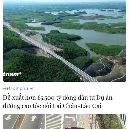
Tổng cục Môi trường: Không đầu tư xây
dựng lò đốt rác nhỏ cấp xã
11/04/2020 01:57
Thông tin từ Tổng cục Môi trường cho biết hiện nay ở
một số địa phương đang có tình trạng mỗi xã có một lò
đốt chất thải. Việc này dẫn đến khả năng không kiểm
soát được chất thải thứ cấp phát sinh.
vietnamplus.vn
Đề xuất hơn 65.500 tỷ đồng đầu tư Dự án
đường cao tốc nối Lai Châu-Lào Cai