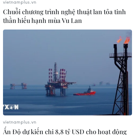
vietnamplus.vn
Chuỗi chương trình nghệ thuật lan tỏa tinh
thần hiếu hạnh mùa Vu Lan
Trồng hơn 110.000 cây xanh chống tình
trạng xâm nhập mặn tại Vũng Tàu
05/06/2017 03:11
Sáng 5/6, Tổng cục Môi trường phối hợp với Công ty cổ
phần sữa Việt Nam đã phát động lễ trồng hơn 110.000
cây xanh, góp phần bảo vệ môi trường và thích ứng với
tình trạng biến đổi khí hậu.
vietnamplus.vn
Ấn Độ dự kiến chi 8,8 tỷ USD cho hoạt động