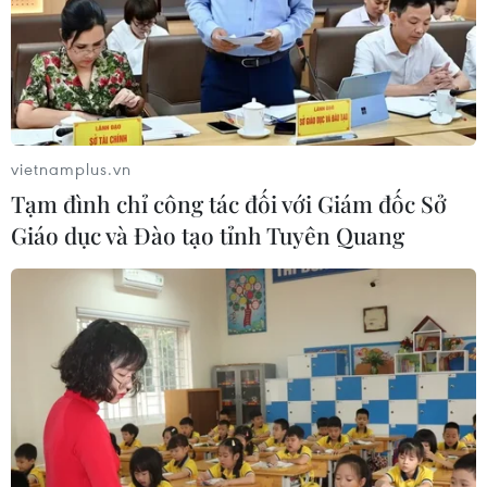
vietnamplus.vn
Tạm đình chỉ công tác đối với Giám đốc Sở
Giáo dục và Đào tạo tỉnh Tuyên Quang
#cây xanh
#chiếu sáng nghệ thuật
#National Park
#Bí thư Thành ủy Nguyễn Thiện Nhân
#công viên cây xanh
Tp. Hồ Chí Minh