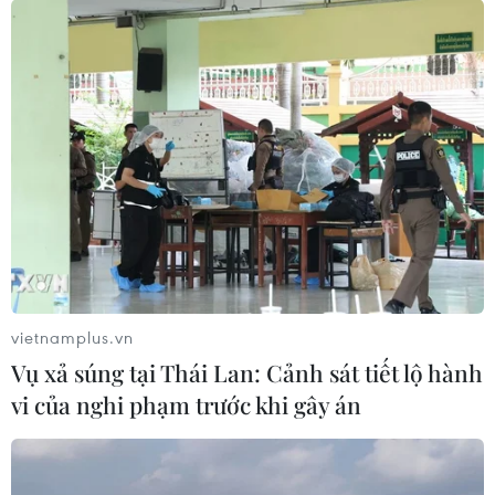
vietnamplus.vn
Vụ xả súng tại Thái Lan: Cảnh sát tiết lộ hành
Hà Nội sẽ dịch chuyển 130 cây xanh trên
vi của nghi phạm trước khi gây án
đường Kim Mã trong 45 ngày
12/09/2017 12:10