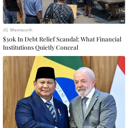
JG Wentworth
$30k In Debt Relief Scandal: What Financial
Institutions Quietly Conceal
Bí thư Thành ủy Nguyễn Thiện Nhân phát biểu tại hội nghị. (Ảnh:
Trần Xuân Tình/TTXVN)
Tại hội nghị “Định hướng quy hoạch và phát
triển cây xanh, công viên và chiếu sáng các
quận nội thành 2019-2025” do Ủy ban Nhân