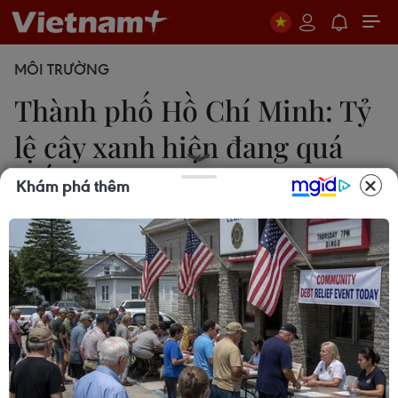
MÔI TRƯỜNG
Thành phố Hồ Chí Minh: Tỷ
lệ cây xanh hiện đang quá
thấp
Khám phá thêm
Trần Xuân Tình
14/08/2019 11:42
Bí thư Thành ủy Nguyễn Thiện Nhân nêu rõ theo
quy hoạch, thành phố sẽ tạo ra trung bình 6-7m2
cây xanh/người nhưng hiện chỉ mới đạt 0,5m2 cây
xanh/người, tỷ lệ này là quá thấp.