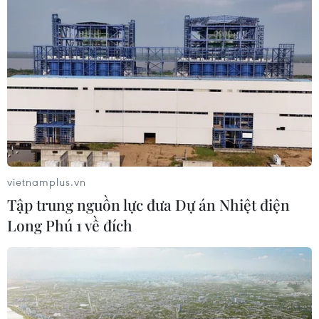
Việc dịch chuyển cây xanh này để phục vụ thi công dốc
hạ ngầm, ga 9 và giếng thông gió của Dự án tuyến
đường sắt đô thị thí điểm thành phố Hà Nội, đoạn
Nhổn-ga Hà Nội.
vietnamplus.vn
Tập trung nguồn lực đưa Dự án Nhiệt điện
Long Phú 1 về đích