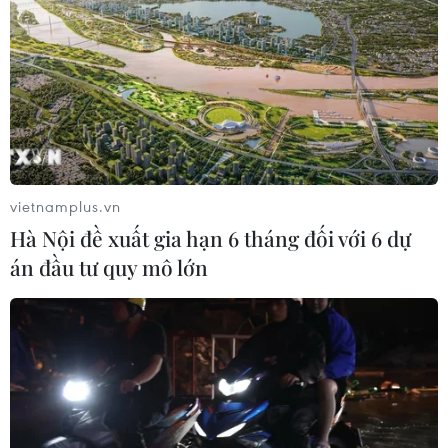
Hà Nội sẽ di dời 1.900 cây xanh để tổ chức
lại giao thông
16/05/2019 04:01
Sở Giao thông Vận tải đề xuất danh mục xén vỉa hè, dải
phân cách, cải tạo đảo giao thông, di chuyển 1.900 cây
xanh để tổ chức giao thông phù hợp với thực trạng và
giảm ùn tắc giao thông.
vietnamplus.vn
Hà Nội đề xuất gia hạn 6 tháng đối với 6 dự
án đầu tư quy mô lớn