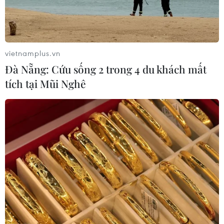
vietnamplus.vn
Đà Nẵng: Cứu sống 2 trong 4 du khách mất
tích tại Mũi Nghê