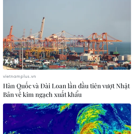
Quốc gia này đã đề ra chiến lược lâu dài và
quyết tâm thực hiện đến cùng, không chỉ có sự
tham gia của Chính phủ mà còn cả từng người
dân. Khi xây dựng các tòa nhà, khu đô thị mới
Singapore đều rất chú trọng đến việc tạo mảng
xanh, công viên phục vụ người dân.
Theo lãnh đạo Sở Xây dựng Thành phố Hồ Chí
Minh, hiện tại trên địa bàn thành phố có ba loại
vietnamplus.vn
công viên là công viên tập trung công cộng,
Hàn Quốc và Đài Loan lần đầu tiên vượt Nhật
công viên trong khu ở và công viên chuyên đề.
Bản về kim ngạch xuất khẩu
Tính đến cuối năm 2018, toàn thành phố có
491,16ha đất công viên (369 công viên), trong đó
diện tích công viên khu vực nội thành cũ (13
quận) là 273,13ha (chiếm 55,6%), khu vực quận