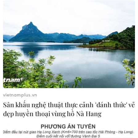
Nứt núi, Thanh Hóa sơ tán khẩn cấp
nhiều hộ dân
07/08/2026 13:17
Cảnh báo lũ trên lưu vực sông Thao
tại trạm Yên Bái
07/08/2026 11:51
vietnamplus.vn
Sân khấu nghệ thuật thực cảnh 'đánh thức' vẻ
Gỡ khó khăn triển khai dự án trọng
đẹp huyền thoại vùng hồ Nà Hang
điểm quốc gia hồ Ka Pét
07/08/2026 11:24