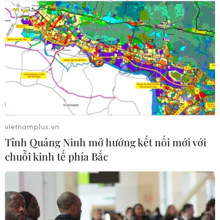
Indonesia nỗ lực khống chế cháy
rừng tại Vườn Quốc gia Núi Bromo
07/08/2026 10:56
Thụy Sĩ khó đạt mục tiêu giảm phát
thải khí nhà kính vào năm 2030
07/08/2026 09:42
vietnamplus.vn
Tỉnh Quảng Ninh mở hướng kết nối mới với
chuỗi kinh tế phía Bắc
Xem thêm