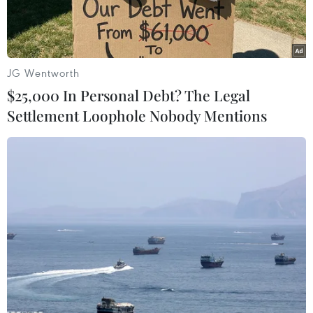
dung.
JG Wentworth
$25,000 In Personal Debt? The Legal
Settlement Loophole Nobody Mentions
Toàn cảnh dự án trụ sở làm việc Bộ Ngoại giao. (Nguồn: Báo
Người Lao động)
Tối 31/10, Thanh tra Chính phủ đã đăng tải kết
luận thanh tra dự án xây trụ sở làm việc Bộ
Ngoại giao.