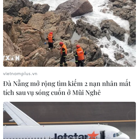
vietnamplus.vn
Đà Nẵng mở rộng tìm kiếm 2 nạn nhân mất
tích sau vụ sóng cuốn ở Mũi Nghê