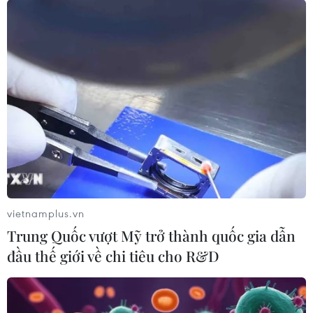
soát các dự án lãng phí,
kéo dài
Bộ Xây dựng yêu cầu các cơ
quan, đơn vị rà soát, sửa đổi các
thủ tục hành chính rườm rà, gây
ách tắc, lãng phí nguồn lực; đẩy
mạnh phân cấp, phân quyền.
(TTXVN/Vietnam+)
vietnamplus.vn
Trung Quốc vượt Mỹ trở thành quốc gia dẫn
đầu thế giới về chi tiêu cho R&D