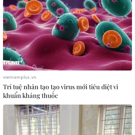
#Trụ sở Bộ Ngoại giao
#Thanh tra Chính phủ
#Ủy ban Kiểm tra Trung ương
vietnamplus.vn
Trí tuệ nhân tạo tạo virus mới tiêu diệt vi
Theo dõi VietnamPlus
khuẩn kháng thuốc