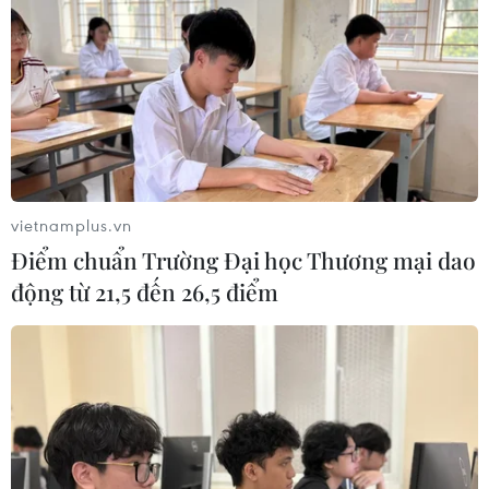
TIN LIÊN QUAN
vietnamplus.vn
Điểm chuẩn Trường Đại học Thương mại dao
động từ 21,5 đến 26,5 điểm
Xử lý dứt điểm các dự án tồn đọng,
gây thất thoát, lãng phí tại 2 bệnh viện
07/07/2025 14:02
Liên quan đến dự án Bệnh viện Bạch Mai và Bệnh viện