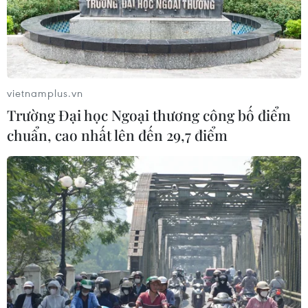
Trị bệnh lãng phí: Giải phóng nguồn lực
từ dự án tồn đọng
19/05/2025 01:43
Năm 2025, Chính phủ sẽ tăng cường công tác thanh
tra, thu hồi triệt để dự án treo, đẩy nhanh việc thu hồi
vietnamplus.vn
các tài sản, đất đai nhà nước bị thất thoát nhằm giải
Trường Đại học Ngoại thương công bố điểm
phóng nguồn lực từ các dự án tồn đọng.
chuẩn, cao nhất lên đến 29,7 điểm