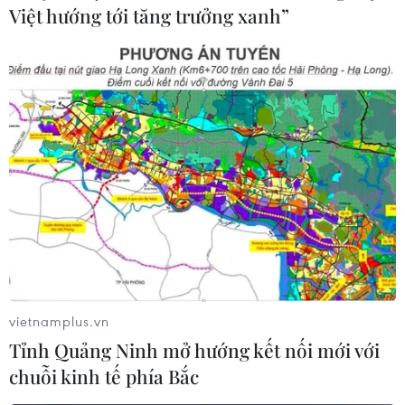
Việt hướng tới tăng trưởng xanh”
đầu, cấp phó của người đứng đầu đơn vị (theo
từng thời kỳ) có liên quan đến khuyết điểm, vi
phạm.
Kiến nghị Kiểm toán Nhà nước kiểm toán việc
lập dự toán tổng mức đầu tư để làm căn cứ tiếp
tục thực hiện và quyết toán dự án.
Thanh tra Chính phủ chuyển kết luận đến Ủy
ban Kiểm tra Trung ương để xem xét xử lý theo
thẩm quyền. Quá trình thực hiện kết luận, nếu
phát hiện vi phạm pháp luật hình sự gây thiệt
hại tài sản thì các đơn vị cần chuyển thông tin
vietnamplus.vn
đến cơ quan điều tra để xem xét, xử lý./.
Tỉnh Quảng Ninh mở hướng kết nối mới với
chuỗi kinh tế phía Bắc
Bộ Xây dựng tiến hành rà