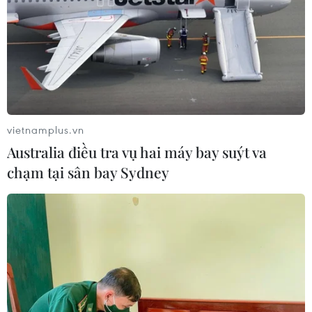
TIN CÙNG CHUYÊN MỤC
Hà Nội: Lại xảy ra cháy nhà xưởng tại
phường Thanh Liệt
vietnamplus.vn
09/08/2026 10:24
Australia điều tra vụ hai máy bay suýt va
chạm tại sân bay Sydney
Sơn La: Bắt hai đối tượng mua bán
ma túy, thu giữ hơn 3.500 viên hồng
phiến
09/08/2026 10:19
Ngành đường sắt hướng tới mục tiêu