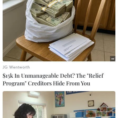
Tháng 8 vừa qua, Liên hợp quốc đã cảnh báo
rằng tình trạng nóng lên toàn cầu có nguy cơ
sớm nằm ngoài tầm kiểm soát dẫn đến khủng
hoảng khí hậu trong nhiều thập kỷ tới.
Việc các nước cam kết cắt giảm khí thải theo
Hiệp định Paris về biến đổi khí hậu cho đến nay
là chưa đủ để kiềm chế mức tăng nhiệt độ Trái
Đất ở mức dưới 2 độ C so với thời kỳ tiền công
nghiệp, chưa tính đến mức khuyến nghị lý
JG Wentworth
tưởng là 1,5 độ C.
$15k In Unmanageable Debt? The "Relief
Program" Creditors Hide From You
Theo nghiên cứu, nếu nhiệt độ toàn cầu tăng ở
mức 1,5 độ C so với thời kỳ tiền công nghiệp, số
đợt nắng nóng mà trẻ em có nguy cơ đối mặt
trong tương lai có thể giảm 45%, hạn hán và lũ
lụt giảm gần 40% so với mức dự báo hiện nay./.