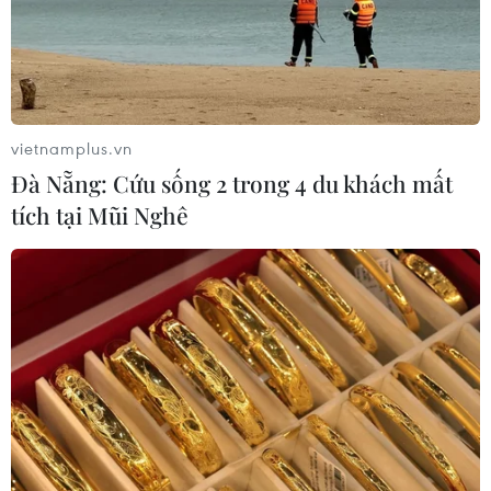
vietnamplus.vn
Đà Nẵng: Cứu sống 2 trong 4 du khách mất
tích tại Mũi Nghê