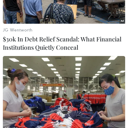
JG Wentworth
$30k In Debt Relief Scandal: What Financial
Institutions Quietly Conceal
Trẻ em chơi đùa dưới vòi phun nước để tránh nóng tại New
York, Mỹ, ngày 30/6/2021. (Ảnh: AFP/TTXVN)
Trẻ em trên thế giới sẽ phải đối mặt với các hậu
quả của tình trạng biến đổi khí hậu khắc nghiệt
hơn so với thế hệ ông bà của mình hiện nay khi