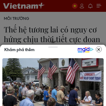
MÔI TRƯỜNG
Thế hệ tương lai có nguy cơ
hứng chịu thời tiết cực đoan
hơn
Khám phá thêm
Hoàng Châu
27/09/2021 06:39
Trẻ em sẽ phải hứng chịu số đợt nắng nóng gấp 7
lần và các đợt hạn hán, lũ lụt cũng như mất mùa
gấp gần 3 lần, do tình trạng biến đổi khí hậu đang
diễn ra nhanh chóng.