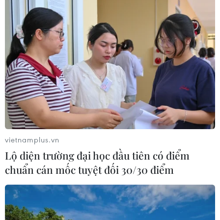
Ít nhất 65 người thiệt mạng do cháy rừng
tại Algeria
11/08/2021 13:22
Đài truyền hình Algeria cho biết hầu hết những người
thiệt mạng ở tỉnh Tizi Ouzou, phía Đông thủ đô Algiers;
có 12 lính cứu hỏa đang trong tình trạng nguy kịch.
vietnamplus.vn
Lộ diện trường đại học đầu tiên có điểm
chuẩn cán mốc tuyệt đối 30/30 điểm