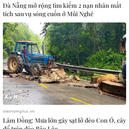
Đà Nẵng mở rộng tìm kiếm 2 nạn nhân mất
tích sau vụ sóng cuốn ở Mũi Nghê
TIN CÙNG CHUYÊN MỤC
Quảng Trị: Mưa lớn gây ngập cục bộ,
tiềm ẩn nguy cơ lũ quét, sạt lở đất
09/08/2026 09:37
Từ 10-11/8, Bắc Bộ và Trung Bộ có
nơi nắng nóng gay gắt trên 37 độ C
09/08/2026 07:57
vietnamplus.vn
Lâm Đồng: Mưa lớn gây sạt lở đèo Con Ó, cây
đổ trên đèo Bảo Lộc