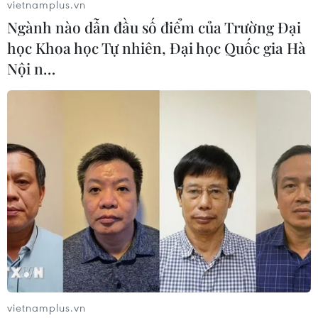
vietnamplus.vn
Ngành nào dẫn đầu số điểm của Trường Đại
học Khoa học Tự nhiên, Đại học Quốc gia Hà
Nội n…
Hơn 20 người thiệt mạng và mất tích
trong vụ lở đất tại Nhật Bản
vietnamplus.vn
03/07/2021 12:38