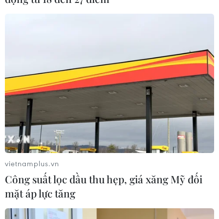
Trung Quốc: 2 đập nước ở khu vực Nội
Mông bị sập sau mưa lớn
19/07/2021 09:19
Theo Bộ Thủy lợi Trung Quốc, 2 con đập ở thành phố
Hulunbuir ở miền Tây Bắc nước này đã bị sập trong
chiều 18/7; người dân sống ở hạ nguồn đã được sơ tán
và hiện chưa ghi nhận thương vong nào.
vietnamplus.vn
Công suất lọc dầu thu hẹp, giá xăng Mỹ đối
mặt áp lực tăng