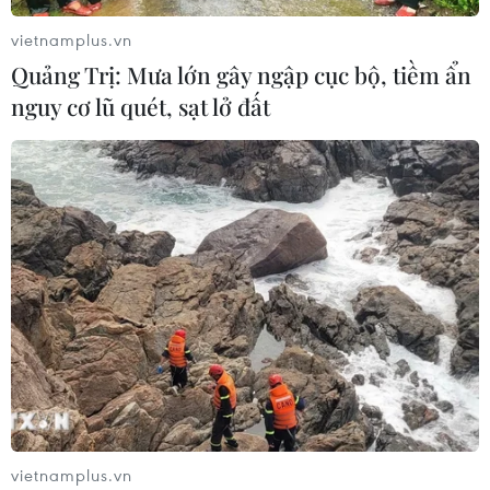
vietnamplus.vn
Quảng Trị: Mưa lớn gây ngập cục bộ, tiềm ẩn
nguy cơ lũ quét, sạt lở đất
vietnamplus.vn