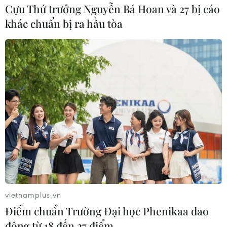
Cựu Thứ trưởng Nguyễn Bá Hoan và 27 bị cáo
Khoảng 21.000 hộ gia đình ở Atami, tỉnh Shizuoka đã
khác chuẩn bị ra hầu tòa
phải tạm rời bỏ nhà cửa để đảm bảo tính mạng, trong
bối cảnh chính quyền thành phố ban hành mức cảnh
báo sơ tán cao nhất.
vietnamplus.vn
Điểm chuẩn Trường Đại học Phenikaa dao
động từ 18 đến 27 điểm