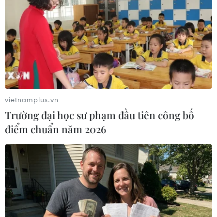
(TTXVN/Vietnam+)
vietnamplus.vn
Trường đại học sư phạm đầu tiên công bố
điểm chuẩn năm 2026
#Tổ chức Cứu trợ trẻ em
#Thời tiết cực đoan
#Biến đổi khí hậu
#Nắng nóng kéo dài
#Lũ lụt