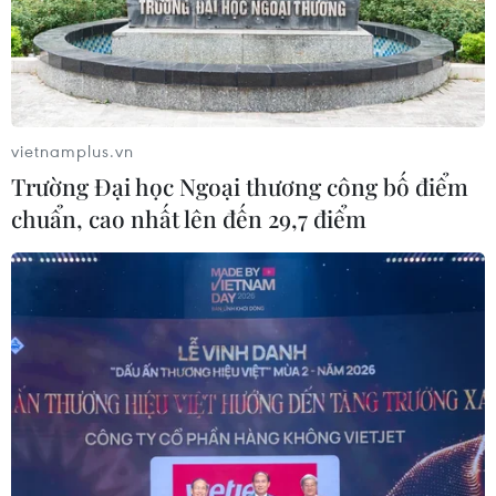
Sơn La công bố tình huống khẩn cấp
về thiên tai với hai xã Muổi Nọi, Nậm
Lầu
vietnamplus.vn
08/08/2026 03:53
Trường Đại học Ngoại thương công bố điểm
chuẩn, cao nhất lên đến 29,7 điểm
Kết luận số 75-KL/TW: Cà Mau chủ
động thích ứng với biến đổi khí hậu
08/08/2026 02:53
Quảng Trị quyết tâm bàn giao sớm
mặt bằng Dự án Nhà máy điện gió
LIG-Hướng Hóa 1
08/08/2026 02:33