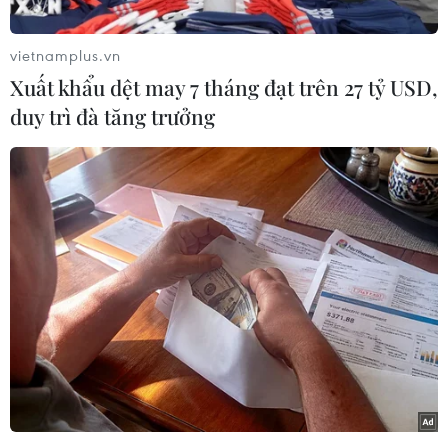
mà các hiện tượng nắng nóng kéo dài, lũ lụt và
hạn hán được dự báo sẽ tăng vọt trong tương
vietnamplus.vn
lai.
Xuất khẩu dệt may 7 tháng đạt trên 27 tỷ USD,
Đây là kết quả nghiên cứu do Tổ chức Cứu trợ
duy trì đà tăng trưởng
trẻ em (Save the Children) cùng Đại học Vrije
Universiteit Brussel (Bỉ) thực hiện và công bố
trên tạp chí Science.
Nghiên cứu dựa trên các cam kết về giảm phát
thải theo Hiệp định Paris về biến đổi khí hậu
năm 2015, theo đó tính toán về nguy cơ khủng
hoảng khí hậu mà trẻ em sinh năm 2020 phải
đối mặt so với thế hệ sinh năm 1960.
Theo báo cáo của Tổ chức Cứu trợ trẻ em, trung
bình, trẻ em sẽ phải hứng chịu số đợt nắng
nóng gấp 7 lần và các đợt hạn hán, lũ lụt cũng