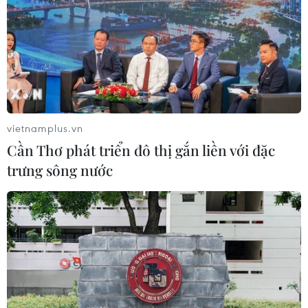
Nghệ An: Lũ cuốn cầu tạm trên sông
Nậm Nơn khiến 3 bản ở xã Mỹ Lý bị
chia cắt
08/08/2026 06:36
vietnamplus.vn
Cần Thơ phát triển đô thị gắn liền với đặc
An Giang: Các bãi rác quá tải trong
trưng sông nước
khi dự án xử lý tập trung chậm tiến
độ
08/08/2026 05:39
Đà Nẵng tìm "lời giải bài toán" an
ninh nguồn nước
08/08/2026 05:05