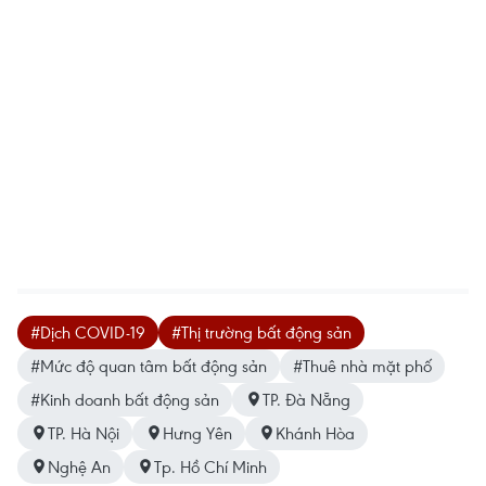
#Dịch COVID-19
#Thị trường bất động sản
#Mức độ quan tâm bất động sản
#Thuê nhà mặt phố
#Kinh doanh bất động sản
TP. Đà Nẵng
TP. Hà Nội
Hưng Yên
Khánh Hòa
Nghệ An
Tp. Hồ Chí Minh