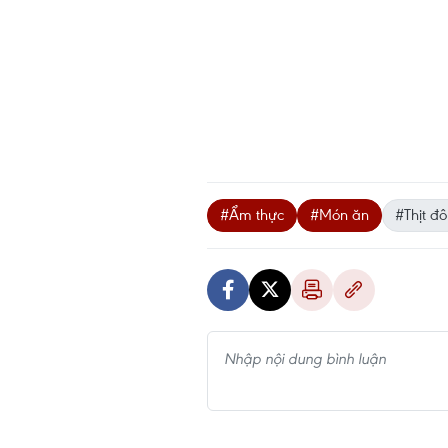
#Ẩm thực
#Món ăn
#Thịt đ