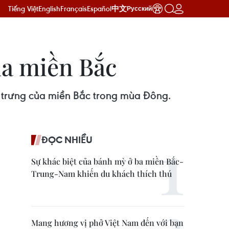
Tiếng Việt
English
Français
Español
中文
Русский
ủa miền Bắc
c trưng của miền Bắc trong mùa Đông.
ĐỌC NHIỀU
Sự khác biệt của bánh mỳ ở ba miền Bắc-
Trung-Nam khiến du khách thích thú
Mang hương vị phở Việt Nam đến với bạn