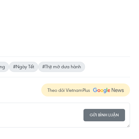
ông
#Ngày Tết
#Thịt mỡ dưa hành
Theo dõi VietnamPlus
GỬI BÌNH LUẬN