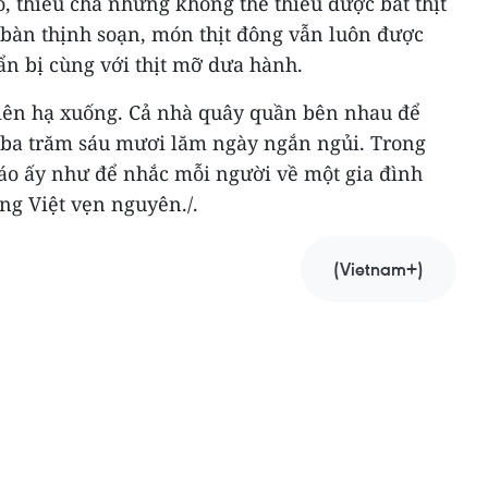
ò, thiếu chả nhưng không thể thiếu được bát thịt
 bàn thịnh soạn, món thịt đông vẫn luôn được
ẩn bị cùng với thịt mỡ dưa hành.
iên hạ xuống. Cả nhà quây quần bên nhau để
 ba trăm sáu mươi lăm ngày ngắn ngủi. Trong
áo ấy như để nhắc mỗi người về một gia đình
ng Việt vẹn nguyên./.
(Vietnam+)