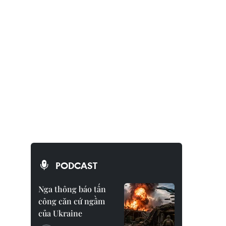
PODCAST
Nga thông báo tấn
công căn cứ ngầm
của Ukraine