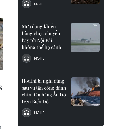
NGHE
Mưa dông khiến
hàng chục chuyến
bay tới Nội Bài
không thể hạ cánh
NGHE
Houthi bị nghi đứng
g
sau vụ tấn công đánh
chìm tàu hàng Ấn Độ
trên Biển Đỏ
NGHE
g