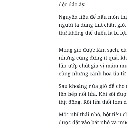
độc đáo ấy.
Nguyên liệu để nấu món thị
người ta dùng thịt chân giò.
thứ không thể thiếu là bì lợ
Móng giò được làm sạch, chẻ
nhưng cũng đừng ít quá, kh
lẫn ướp chút gia vị mắm muố
cùng những cánh hoa tỉa từ 
Sau khoảng nửa giờ để cho 
lên bếp nổi lửa. Khi sôi đượ
thịt đông. Rồi lửa thổi lom 
Mộc nhĩ thái nhỏ, bột tiêu c
được đặt vào bát nhỏ và múc