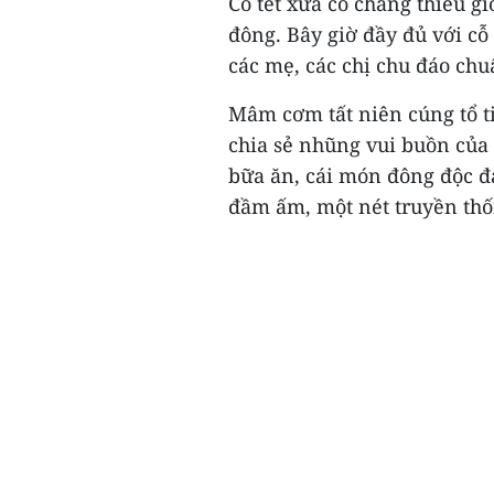
Cỗ tết xưa có chăng thiếu gi
đông. Bây giờ đầy đủ với cỗ
các mẹ, các chị chu đáo chu
Mâm cơm tất niên cúng tổ t
chia sẻ nhũng vui buồn của
bữa ăn, cái món đông độc đ
đầm ấm, một nét truyền thố