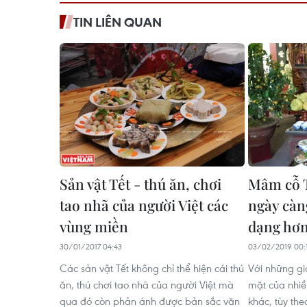
TIN LIÊN QUAN
Sản vật Tết - thú ăn, chơi
Mâm cỗ T
tao nhã của người Việt các
ngày càn
vùng miền
dạng hơ
30/01/2017 04:43
03/02/2019 00:
Các sản vật Tết không chỉ thể hiện cái thú
Với những gi
ăn, thú chơi tao nhã của người Việt mà
mặt của nhiề
qua đó còn phản ánh được bản sắc văn
khác, tùy the