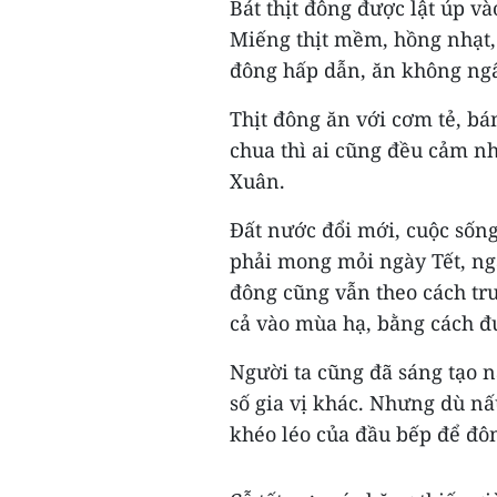
Bát thịt đông được lật úp và
Miếng thịt mềm, hồng nhạt,
đông hấp dẫn, ăn không ngấ
Thịt đông ăn với cơm tẻ, b
chua thì ai cũng đều cảm nhậ
Xuân.
Đất nước đổi mới, cuộc sốn
phải mong mỏi ngày Tết, ngà
đông cũng vẫn theo cách tru
cả vào mùa hạ, bằng cách đ
Người ta cũng đã sáng tạo 
số gia vị khác. Nhưng dù nấ
khéo léo của đầu bếp để đô