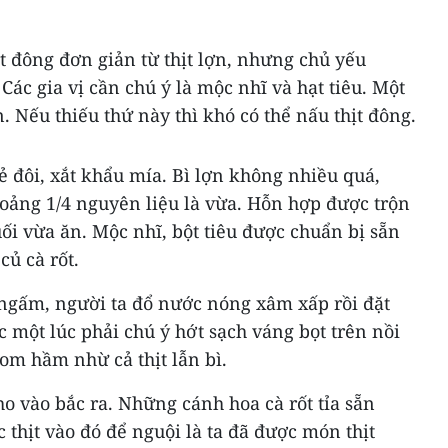
t đông đơn giản từ thịt lợn, nhưng chủ yếu
 Các gia vị cần chú ý là mộc nhĩ và hạt tiêu. Một
n. Nếu thiếu thứ này thì khó có thể nấu thịt đông.
 đôi, xắt khẩu mía. Bì lợn không nhiều quá,
oảng 1/4 nguyên liệu là vừa. Hỗn hợp được trộn
i vừa ăn. Mộc nhĩ, bột tiêu được chuẩn bị sẵn
củ cà rốt.
ngấm, người ta đổ nước nóng xâm xấp rồi đặt
c một lúc phải chú ý hớt sạch váng bọt trên nồi
dom hầm nhừ cả thịt lẫn bì.
ho vào bắc ra. Những cánh hoa cà rốt tỉa sẵn
 thịt vào đó để nguội là ta đã được món thịt