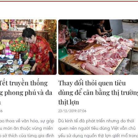
ết truyền thống
Thay đổi thói quen tiêu
g phong phú và đa
dùng để cân bằng thị trườn
n
thịt lợn
16
23/12/2019 07:06
ao thoa về văn hóa, sự góp
Dù kinh tế đã phát triển nhưng do thói
u món ăn thuộc vùng miền
quen nên người tiêu dùng Việt vẫn chủ
o sở thích của từng gia đình
yếu sử dụng nguồn thịt lợn giết mổ tron