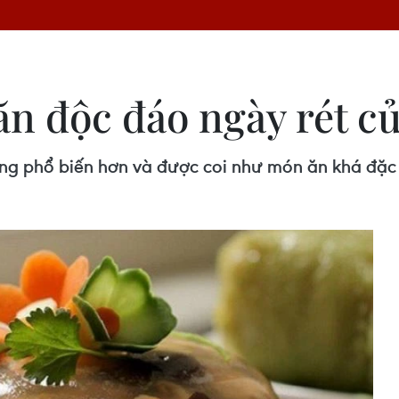
ăn độc đáo ngày rét c
 đông phổ biến hơn và được coi như món ăn khá đặ