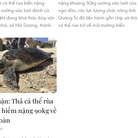
t cá thể rùa biển nặng
nặng khoảng 50kg vướng vào lưới của
 vướng vào lưới đánh cá
ngư dân, các lực lượng chức năng tỉnh
khi đang khai thác thủy sản
Quảng Trị đã tiến hành gắn chíp và thả
phá, xã Hải Dương, thành
cá thể rùa trở về môi trường biển.
ận: Thả cá thể rùa
 hiếm nặng 90kg về
toàn
57