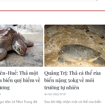
iên-Huế: Thả một
Quảng Trị: Thả cá thể rùa
a biển quý hiếm về
biển nặng 50kg về môi
dương
trường tự nhiên
1
16/02/2022 07:57
ngư dân Lê Như Trung đã
Sau khi tiếp nhận một cá thể rùa biển