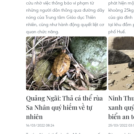
cứu nhờ việc thông báo vi phạm từ
phát hiện mộ
những người dân thông qua đường dây
khoảng 25kg
nóng của Trung tâm Giáo dục Thiên
của gia đình 
nhiên, cũng như hành động quyết liệt cơ
tại khu đầm 
quan chức năng.
phố Huế.
Quảng Ngãi: Thả cá thể rùa
Ninh Thu
Sa Nhân quý hiếm về tự
xanh quý
nhiên
biển an 
16/03/2022 08:24
25/03/2022 03: