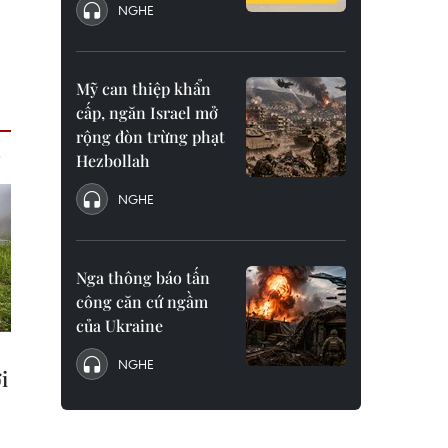
NGHE
Mỹ can thiệp khẩn
cấp, ngăn Israel mở
rộng đòn trừng phạt
Hezbollah
NGHE
Nga thông báo tấn
công căn cứ ngầm
của Ukraine
NGHE