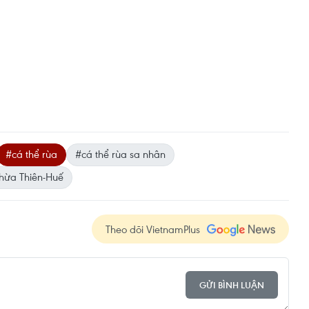
#cá thể rùa
#cá thể rùa sa nhân
hừa Thiên-Huế
Theo dõi VietnamPlus
GỬI BÌNH LUẬN