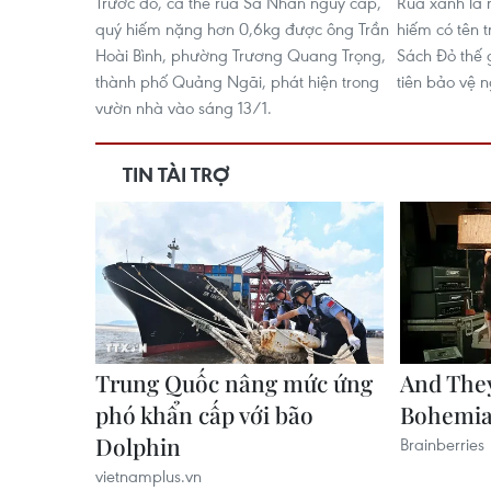
Trước đó, cá thể rùa Sa Nhân nguy cấp,
Rùa xanh là 
quý hiếm nặng hơn 0,6kg được ông Trần
hiếm có tên 
Hoài Bình, phường Trương Quang Trọng,
Sách Đỏ thế 
thành phố Quảng Ngãi, phát hiện trong
tiên bảo vệ 
vườn nhà vào sáng 13/1.