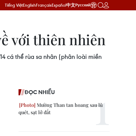
Tiếng Việt
English
Français
Español
中文
Русский
ề với thiên nhiên
 14 cá thể rùa sa nhân (phân loài miền
ĐỌC NHIỀU
Mường Than tan hoang sau lũ
quét, sạt lở đất