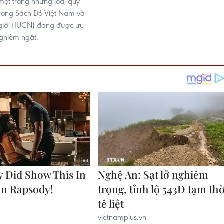
một trong những loài quý
trong Sách Đỏ Việt Nam và
giới (IUCN) đang được ưu
nghiêm ngặt.