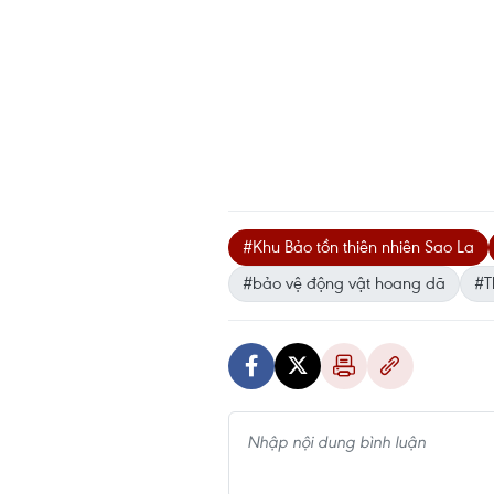
#Khu Bảo tồn thiên nhiên Sao La
#bảo vệ động vật hoang dã
#T