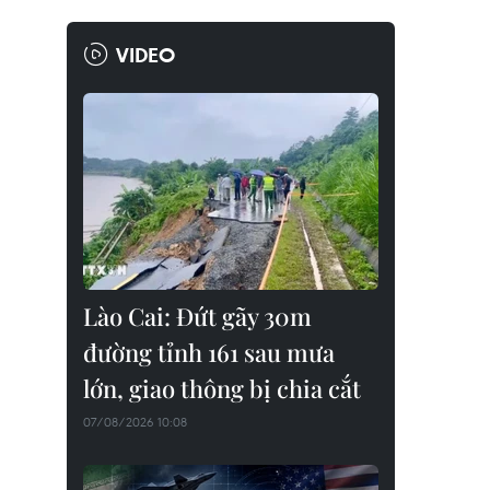
VIDEO
Lào Cai: Đứt gãy 30m
đường tỉnh 161 sau mưa
lớn, giao thông bị chia cắt
07/08/2026 10:08