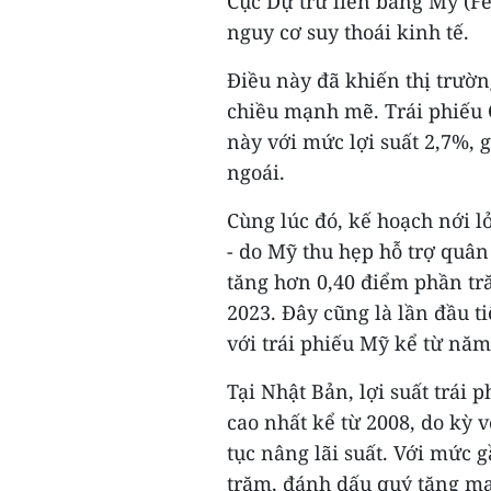
Cục Dự trữ liên bang Mỹ (Fe
nguy cơ suy thoái kinh tế.
Điều này đã khiến thị trườn
chiều mạnh mẽ. Trái phiếu 
này với mức lợi suất 2,7%,
ngoái.
Cùng lúc đó, kế hoạch nới l
- do Mỹ thu hẹp hỗ trợ quân 
tăng hơn 0,40 điểm phần tr
2023. Đây cũng là lần đầu t
với trái phiếu Mỹ kể từ năm
Tại Nhật Bản, lợi suất trái
cao nhất kể từ 2008, do kỳ 
tục nâng lãi suất. Với mức 
trăm, đánh dấu quý tăng mạ