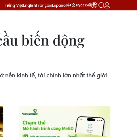
Tiếng Việt
English
Français
Español
中文
Русский
cầu biến động
ền kinh tế, tài chính lớn nhất thế giới