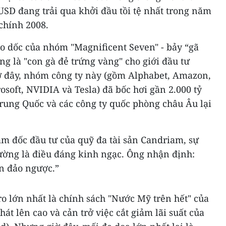
SD đang trải qua khởi đầu tồi tệ nhất trong năm
chính 2008.
lao dốc của nhóm "Magnificent Seven" - bảy “gã
g là "con gà đẻ trứng vàng" cho giới đầu tư
ờ đây, nhóm công ty này (gồm Alphabet, Amazon,
osoft, NVIDIA và Tesla) đã bốc hơi gần 2.000 tỷ
Trung Quốc và các công ty quốc phòng châu Âu lại
ám đốc đầu tư của quỹ đa tài sản Candriam, sự
rường là điều đáng kinh ngạc. Ông nhận định:
n đảo ngược.”
ro lớn nhất là chính sách "Nước Mỹ trên hết" của
át lên cao và cản trở việc cắt giảm lãi suất của