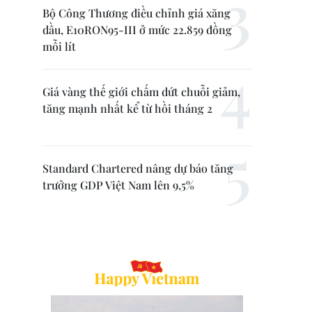
Bộ Công Thương điều chỉnh giá xăng
dầu, E10RON95-III ở mức 22.859 đồng
mỗi lít
Giá vàng thế giới chấm dứt chuỗi giảm,
tăng mạnh nhất kể từ hồi tháng 2
Standard Chartered nâng dự báo tăng
trưởng GDP Việt Nam lên 9,5%