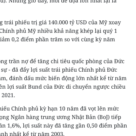
d). Nhưng giờ đây, mối đe dọa lớn nhất lại là
g trái phiếu trị giá 140.000 tỷ USD của Mỹ xoay
Chính phủ Mỹ nhiều khả năng khép lại quý 1
 giảm 0,2 điểm phần trăm so với cùng kỳ năm
ỏng trần nợ để tăng chi tiêu quốc phòng của Đức
sự - đã đẩy lợi suất trái phiếu Chính phủ Đức
ăm, đánh dấu mức biến động lớn nhất kể từ năm
iên lợi suất Bund của Đức di chuyển ngược chiều
 2021.
 phiếu Chính phủ kỳ hạn 10 năm đã vọt lên mức
vọng Ngân hàng trung ương Nhật Bản (BoJ) tiếp
gần 1,6%, lợi suất này đã tăng gần 0,50 điểm phần
nh nhất kể từ năm 2003.