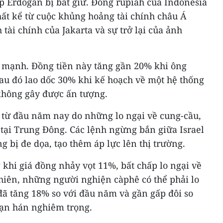
p Erdogan bị bắt giữ. Đồng rupiah của Indonesia
ất kể từ cuộc khủng hoảng tài chính châu Á
h tài chính của Jakarta và sự trở lại của ảnh
 mạnh. Đồng tiền này tăng gần 20% khi ông
u đó lao dốc 30% khi kế hoạch về một hệ thống
 không gây được ấn tượng.
từ đầu năm nay do những lo ngại về cung-cầu,
 tại Trung Đông. Các lệnh ngừng bắn giữa Israel
 bị đe dọa, tạo thêm áp lực lên thị trường.
 khi giá đồng nhảy vọt 11%, bất chấp lo ngại về
hiên, những người nghiện càphê có thể phải lo
đã tăng 18% so với đầu năm và gần gấp đôi so
ạn hán nghiêm trọng.