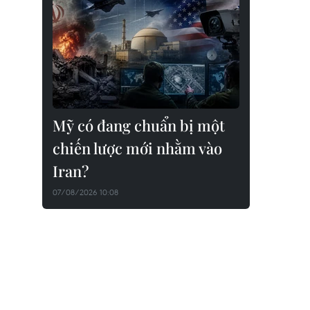
Mỹ có đang chuẩn bị một
chiến lược mới nhằm vào
Iran?
07/08/2026 10:08