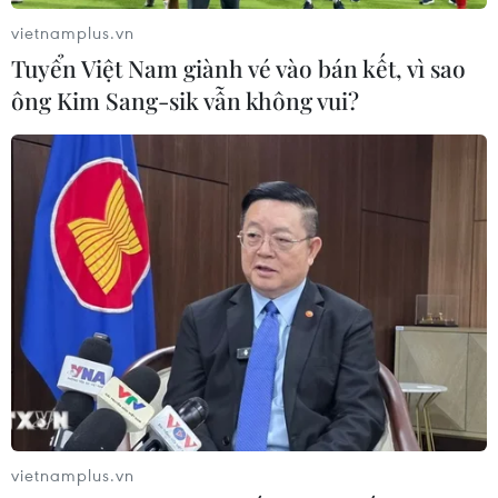
vietnamplus.vn
Tuyển Việt Nam giành vé vào bán kết, vì sao
ông Kim Sang-sik vẫn không vui?
CƠ QUAN CHỦ QUẢN: THÔNG TẤN XÃ VIỆT NAM
Tổng Biên tập: TRẦN TIẾN DUẨN
Phó Tổng Biên tập: NGUYỄN THỊ TÁM, KHÚC THANH
THỦY
Sở hữu trí tuệ
Quy định sử dụng
RSS
Hỗ trợ
Ngôn ngữ
TTXVN
Dịch vụ tin
Quảng cáo
vietnamplus.vn
Liên hệ