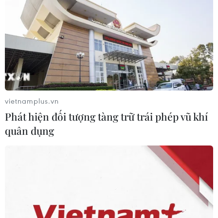
Lễ hội Sầu riêng Đắk Lắk 2026:
Quảng bá điểm đến kết nối khu vực
Tây Nguyên
20/07/2026 08:26
Festival Biển Khánh Hòa: Sắc màu
đại dương-Vươn tầm quốc tế
vietnamplus.vn
19/07/2026 14:43
Phát hiện đối tượng tàng trữ trái phép vũ khí
quân dụng
Quảng Ninh: Lễ hội Xuống đồng tôn
vinh truyền thống khai hoang vùng
Hà Nam
19/07/2026 09:00