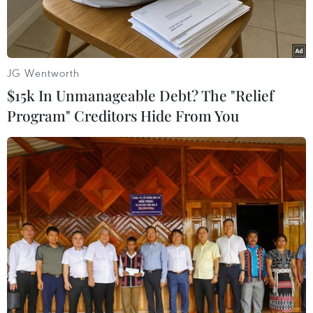
JG Wentworth
$15k In Unmanageable Debt? The "Relief
Program" Creditors Hide From You
Người tham gia lễ hội phải sống một tuần giữa sa mạc cháy
nắng. (Nguồn: Reuters)
Lễ hội Burning Man ở bang Nevada, một lễ hội
được coi là lập dị đang được bắt chước tại nhiều
nước trên thế giới, đã được các nhà xã hội học
và nhân loại học Thụy Sĩ nghiên cứu.