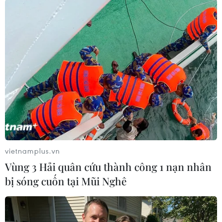
Robot.” Chủ đề này dựa trên cuốn sách khoa học
viễn tưởng của triết gia Isaac Asimov nhằm tập
trung vào trí thông minh nhân tạo đang dần
thấm nhuần trong cuộc sống hiện đại./.
(TTXVN/Vietnam+)
vietnamplus.vn
Vùng 3 Hải quân cứu thành công 1 nạn nhân
bị sóng cuốn tại Mũi Nghê