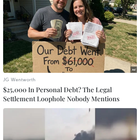
#Máy tính
#Lễ hội lập dị
#Burning Man
#Bang Nevada
#Thụy Sĩ
#Lễ hội Burning Man
#Nghệ sỹ
#Sáng tạo nghệ thuật
#Sống giữa sa mạc
Mỹ
Thụy Sĩ
Theo dõi VietnamPlus
JG Wentworth
$25,000 In Personal Debt? The Legal
Settlement Loophole Nobody Mentions
TIN LIÊN QUAN