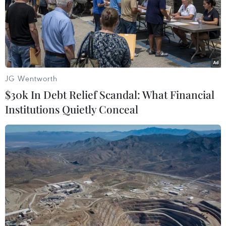
của khu phố mua sắm sầm uất Orchard.
JG Wentworth
$30k In Debt Relief Scandal: What Financial
Institutions Quietly Conceal
Sôi động lễ hội voi ở Công viên quốc gia
Chitwan của Nepal