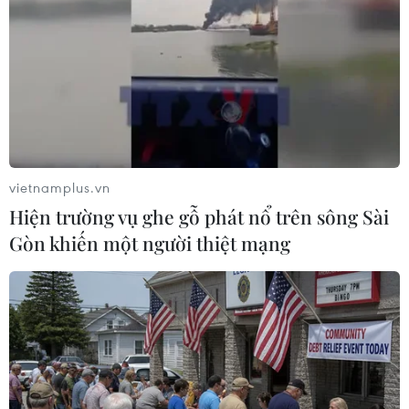
vietnamplus.vn
Hiện trường vụ ghe gỗ phát nổ trên sông Sài
Gòn khiến một người thiệt mạng
Sắc màu cổ tích ở Lễ hội đường phố Giáng
sinh tại Singapore
24/12/2018 07:21
Hòa chung không khí vui mừng đón Giáng sinh và Năm
mới 2019, người dân Singapore đổ ra đường đắm mình
vào các lễ hội và những cửa hàng lung linh sắc màu