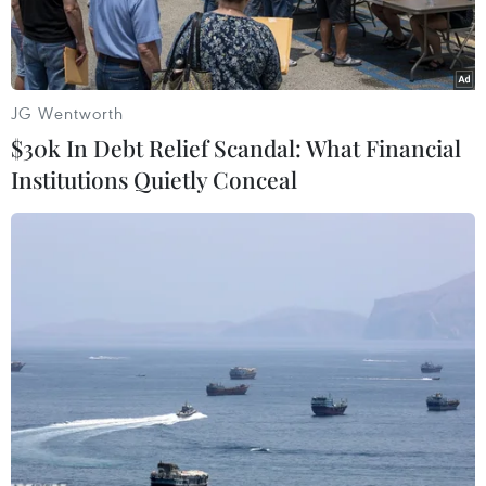
JG Wentworth
$30k In Debt Relief Scandal: What Financial
Institutions Quietly Conceal
Giới đầu tư nhận định nhu cầu nhà ở, cho thuê dọc khu vực
phía tây vẫn tiếp tục tăng mạnh. ( Ảnh minh họa)
Khu vực phía tây Hà Nội không chỉ tập trung
nhiều trụ sở Bộ ngành, mà còn có rất nhiều
doanh nghiệp trong nước và doanh nghiệp FDI,
nên có nhu cầu về căn hộ cho thuê ở khu vực
này là rất lớn.
Bên cạnh các tuyến giao thông huyết mạch và