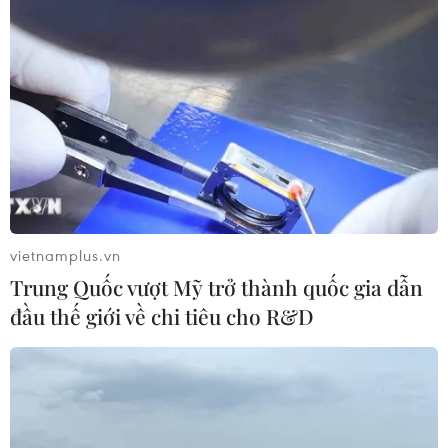
VinCity Sportia: Thành phố thể thao đẳng
vietnamplus.vn
cấp theo mô hình Singapore
Trung Quốc vượt Mỹ trở thành quốc gia dẫn
04/12/2018 07:27
đầu thế giới về chi tiêu cho R&D
Được phát triển từ ý tưởng thành phố thể thao theo mô
hình “Singapore và hơn thế nữa” - VinCity Sportia sở
hữu một quần thể thể thao liên hoàn hiện đại và không
gian rèn luyện sức khỏe ngoài trời lớn.