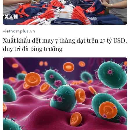
vietnamplus.vn
Xuất khẩu dệt may 7 tháng đạt trên 27 tỷ USD,
duy trì đà tăng trưởng