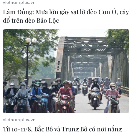
vietnamplus.vn
Lâm Đồng: Mưa lớn gây sạt lở đèo Con Ó, cây
đổ trên đèo Bảo Lộc
vietnamplus.vn
Từ 10-11/8, Bắc Bộ và Trung Bộ có nơi nắng