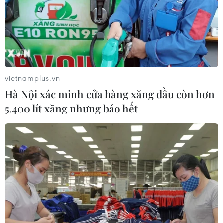
Gia Lâm khi khu vực này được định hướng quy hoạch
thành khu đô thị lớn thuộc cửa ngõ Đông Bắc Hà Nội.
vietnamplus.vn
Hà Nội xác minh cửa hàng xăng dầu còn hơn
5.400 lít xăng nhưng báo hết