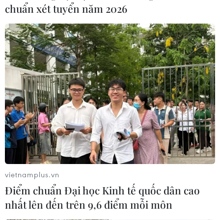
chuẩn xét tuyển năm 2026
Nghỉ dưỡng tuổi già và trăm nỗi băn
khoăn về cuộc sống hưu trí
16/11/2018 07:38
Khi tuổi tác đã cao, người lớn tuổi không còn thích sự ồn
ào, sôi nổi đầy bon chen nữa mà có xu hướng tìm đến
những không gian trong lành, môi trường yên tĩnh, hòa
mình vào thiên nhiên.
vietnamplus.vn
Điểm chuẩn Đại học Kinh tế quốc dân cao
nhất lên đến trên 9,6 điểm mỗi môn