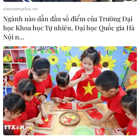
vietnamplus.vn
Ngành nào dẫn đầu số điểm của Trường Đại
học Khoa học Tự nhiên, Đại học Quốc gia Hà
Nội n…
#Chung cư cao cấp
#VinCity
#Thành phố thể thao
#Bất động sản
#Đô thị thông minh
#Giá đất phía tây Hà Nội
#Trình độ dân trí
#Doanh nghiệp FDI
TP. Hà Nội
Theo dõi VietnamPlus