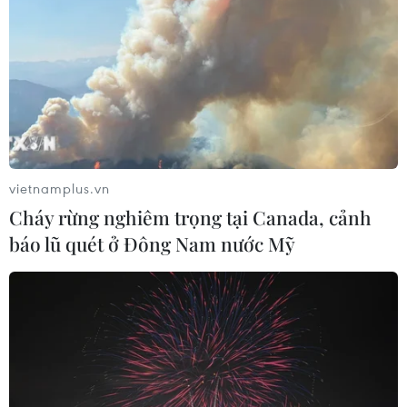
Lấy ý kiến dự án Luật Đất đai (sửa
đổi) để báo cáo Thủ tướng Chính phủ
21/07/2026 06:47
Xem thêm
vietnamplus.vn
Cháy rừng nghiêm trọng tại Canada, cảnh
báo lũ quét ở Đông Nam nước Mỹ
CƠ QUAN CHỦ QUẢN: THÔNG TẤN XÃ VIỆT NAM
Tổng Biên tập: TRẦN TIẾN DUẨN
Phó Tổng Biên tập: NGUYỄN THỊ TÁM, KHÚC THANH
THỦY