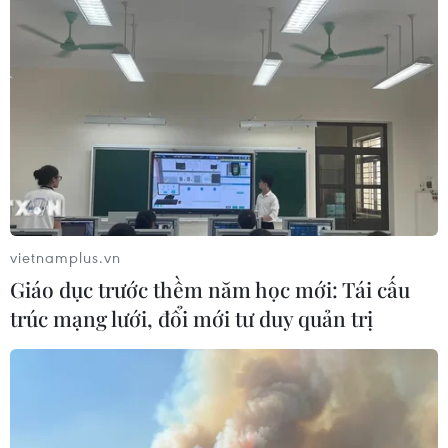
Thị trường bất động sản: Giá nhà
chưa hạ, người mua chọn lọc hơn
23/07/2026 08:48
Quảng Ninh xử lý nghiêm hành vi
nhũng nhiễu trong giải quyết thủ tục
đất đai
vietnamplus.vn
22/07/2026 11:11
Giáo dục trước thềm năm học mới: Tái cấu
trúc mạng lưới, đổi mới tư duy quản trị
Đà Nẵng hoàn thành tháo gỡ gần
2.000 dự án tồn đọng, khơi thông
nguồn lực đất đai
21/07/2026 12:06