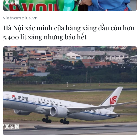
vietnamplus.vn
Hà Nội xác minh cửa hàng xăng dầu còn hơn
5.400 lít xăng nhưng báo hết
Viettel bội thu bằng sáng chế công nghệ
trong năm 2021
05/01/2022 04:17
Tính từ 2017 đến nay, VHT đã có gần 300 đơn đăng ký
sáng chế, trong đó Cục Sở hữu trí tuệ (Bộ Khoa học và
Công nghệ) đã cấp 39 văn bằng sáng chế và 19 giải
pháp hữu ích.