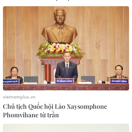
toàn phần từ độ cao 9.000 m
04/08/2026 13:23
Đại biểu Quốc hội: Nếu không có cơ
chế bảo vệ sẽ khó khuyến khích đổi
mới sáng tạo thực tiễn
04/08/2026 11:01
Xem thêm
vietnamplus.vn
Chủ tịch Quốc hội Lào Xaysomphone
Phomvihane từ trần
CƠ QUAN CHỦ QUẢN: THÔNG TẤN XÃ VIỆT NAM