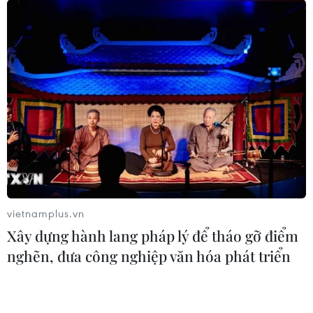
hệ trẻ đổi mới sáng tạo
25/04/2022 22:13
Cùng với sự phát triển của nền kinh tế tri thức, tài sản trí
tuệ đặc biệt là sở hữu trí đã trở thành động lực thể
khuyến khích thế hệ trẻ cống hiến cho đất nước.
vietnamplus.vn
Xây dựng hành lang pháp lý để tháo gỡ điểm
nghẽn, đưa công nghiệp văn hóa phát triển