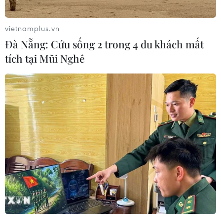
vietnamplus.vn
Đà Nẵng: Cứu sống 2 trong 4 du khách mất
tích tại Mũi Nghê
TIN CÙNG CHUYÊN MỤC
Trí tuệ nhân tạo tạo virus mới tiêu