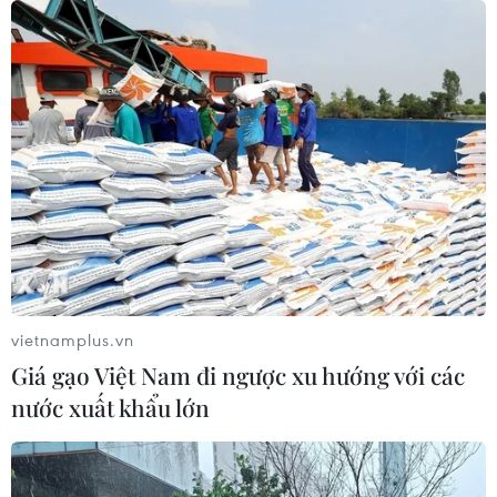
ung thư gan di căn
07/08/2026 04:05
Chưa có bằng chứng truyền máu trẻ
giúp chống lão hóa
06/08/2026 23:16
Nước thải từ máy bay có thể giúp
phát hiện sớm nguy cơ đại dịch
vietnamplus.vn
06/08/2026 22:30
Giá gạo Việt Nam đi ngược xu hướng với các
nước xuất khẩu lớn
Thành lập Hội đồng cấp Nhà nước
xét tặng các giải thưởng khoa học và