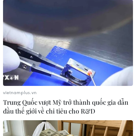
giao, ngày càng thể hiện vai trò trụ cột của
ngành khoa học, công nghệ và đổi mới sáng tạo
của đất nước.
"Thay mặt Ban cán sự đảng, Lãnh đạo Bộ Khoa
học và Công nghệ, tôi ghi nhận, đánh giá cao và
biểu dương những nỗ lực, cố gắng của các thế
hệ công chức, viên chức, người lao động của
Cục Sở hữu trí tuệ và những thành tích xuất sắc
mà Cục Sở hữu trí tuệ đã đạt được trong suốt
chặng đường lịch sử vừa qu," ông Đạt nói./.
vietnamplus.vn
(Vietnam+)
Trung Quốc vượt Mỹ trở thành quốc gia dẫn
đầu thế giới về chi tiêu cho R&D