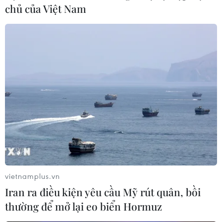
chủ của Việt Nam
mở rộng thị trường, bảo vệ giá trị sản phẩm truyền
thống của mỗi quốc gia.
vietnamplus.vn
Iran ra điều kiện yêu cầu Mỹ rút quân, bồi
thường để mở lại eo biển Hormuz
Sở hữu trí tuệ: Động lực khuyến khích thế