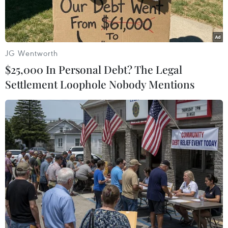
JG Wentworth
$25,000 In Personal Debt? The Legal
Settlement Loophole Nobody Mentions
Ông Đinh Hữu Phí - Cục trưởng Cục Sở hữu trí tuệ phát biểu
khai mạc lễ kỷ niệm. (Ảnh: Minh Sơn/Vietnam+)
Ông Đinh Hữu Phí, Cục trưởng Cục Sở hữu trí
tuệ cho hay để sở hữu trí tuệ trở thành một công
cụ hữu hiệu góp phần phát triển kinh tế xã hội,