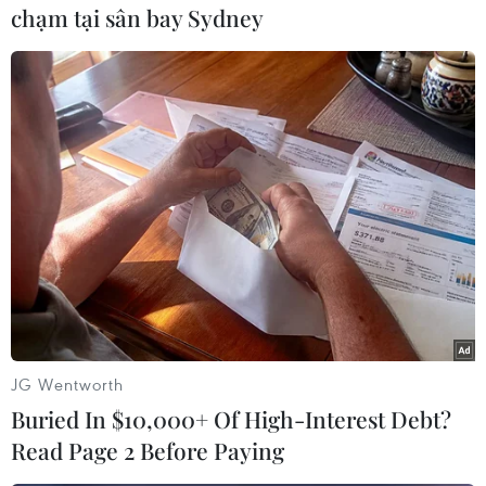
chạm tại sân bay Sydney
Bộ trưởng Bộ Khoa học và Công nghệ Huỳnh Thành Đạt đánh
giá cao những thành tựu của Cục Sở hữu trí tuệ. (Ảnh: Minh
Sơn/Vietnam+)
Bộ trưởng Bộ Khoa học và Công nghệ Huỳnh
JG Wentworth
Thành Đạt cho biết trải qua 40 năm xây dựng và
Buried In $10,000+ Of High-Interest Debt?
phát triển, Cục Sở hữu trí tuệ đã không ngừng
Read Page 2 Before Paying
phấn đấu, nỗ lực hoàn thành tốt nhiệm vụ được