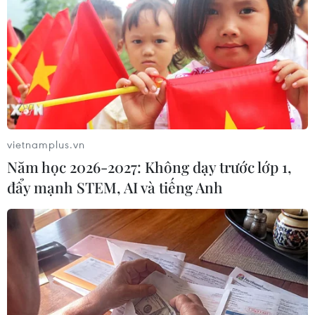
vietnamplus.vn
Năm học 2026-2027: Không dạy trước lớp 1,
đẩy mạnh STEM, AI và tiếng Anh
Bộ TN-MT: Cần huy động tư nhân đầu tư
nhà máy xử lý nước thải
17/03/2022 03:08
Bộ Tài nguyên và Môi trường Trần Hồng Hà cho rằng