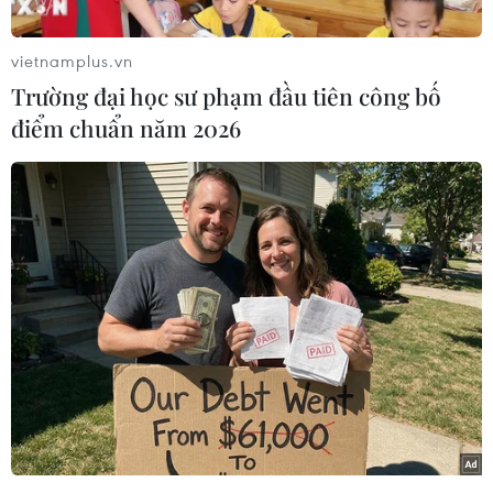
cho các vấn đề của cuộc sống đương đại.
6 tiêu chí hướng tới một không gian sống tốt
vietnamplus.vn
hơn được ban tổ chức đặt ra là: Sống an toàn,
Trường đại học sư phạm đầu tiên công bố
sống khỏe, sống tiện lợi, sống thông minh, sống
điểm chuẩn năm 2026
bền vững, sống thăng hoa.
ALP là nền tảng hỗ trợ sự phát triển và kết nối
cộng đồng kiến trúc-thiết kế trên quy mô toàn
quốc thông qua các hoạt động đa dạng như:
Nghiên cứu lý luận, thực nghiệm, tọa đàm, triển
lãm, giao lưu, nghiên cứu liên ngành...
[Phát triển cây xanh đô thị: Cần có chính
sách thu hút các nguồn đầu tư]
Không chỉ là những nghiên cứu thông thường,
ALP luôn chú trọng đến sự liên kết giữa thực tế