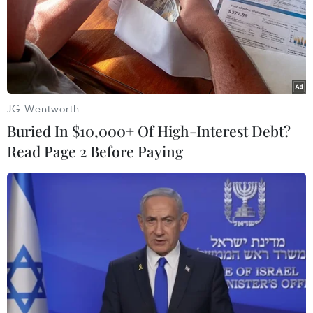
cần huy động sự tham gia mạnh mẽ của khu vực tư
nhân vào đầu tư xây dựng hệ thống thu gom, xử lý
nước thải tập trung để giảm áp lực cho môi trường.
JG Wentworth
Buried In $10,000+ Of High-Interest Debt?
Read Page 2 Before Paying