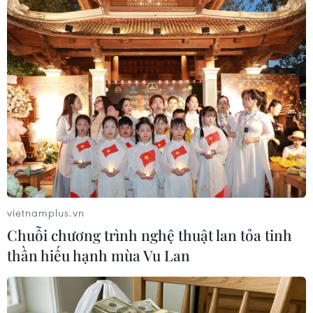
#Phát triển đô thị
#Không gian sống Việt Nam
#Sống an toàn
#Không gian xanh
#Giải pháp kiến trúc
Theo dõi VietnamPlus
vietnamplus.vn
Chuỗi chương trình nghệ thuật lan tỏa tinh
thần hiếu hạnh mùa Vu Lan
TIN LIÊN QUAN