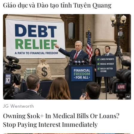
giải quyết hiệu quả những vấn đề cấp thiết
Giáo dục và Đào tạo tỉnh Tuyên Quang
trong thực trạng không gian sống tại Việt Nam
và thúc đẩy cảm hứng tận hưởng cuộc sống./.
(Vietnam+)
JG Wentworth
Owning $10k+ In Medical Bills Or Loans?
Stop Paying Interest Immediately