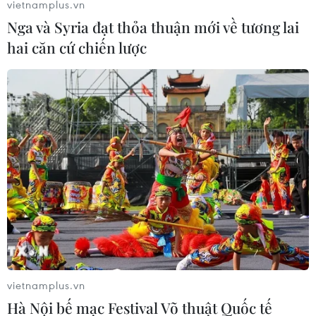
vietnamplus.vn
Nga và Syria đạt thỏa thuận mới về tương lai
hai căn cứ chiến lược
Khảo sát các điểm trông xe cho tuyến
đường sắt trên cao Nhổn-ga Hà Nội
30/03/2022 09:45
Công ty TNHH MTV Khai thác điểm đỗ xe Hà Nội đã
khảo sát các tuyến đường, tuyến phố dọc tuyến đường
sắt đô thị Nhổn-ga Hà Nội để xác định vị trí điểm đỗ xe
trong phạm vi bán kính 500m.
vietnamplus.vn
Hà Nội bế mạc Festival Võ thuật Quốc tế