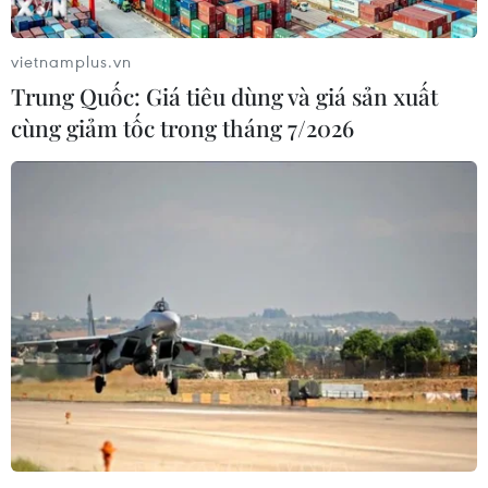
vietnamplus.vn
Trung Quốc: Giá tiêu dùng và giá sản xuất
Phát triển cây xanh đô thị: Cần có chính
cùng giảm tốc trong tháng 7/2026
sách thu hút các nguồn đầu tư
29/03/2022 02:47
Theo Bộ Xây dựng, để phát triển cây xanh đô thị hiện
đang còn đang gặp khó khăn, cần phải có cơ chế chính
sách ưu đãi, khuyến khích thu hút thêm các nguồn vốn
đầu tư ngoài nhà nước.