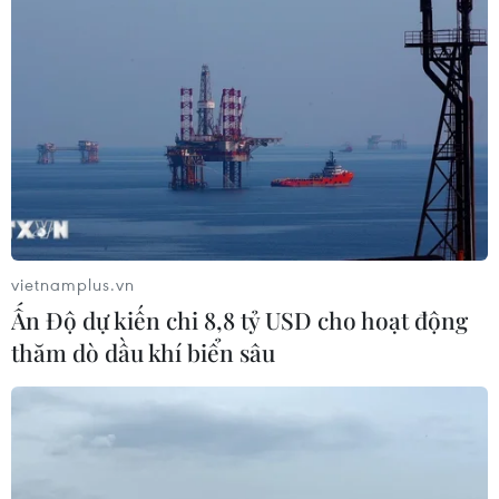
vietnamplus.vn
Ấn Độ dự kiến chi 8,8 tỷ USD cho hoạt động
thăm dò dầu khí biển sâu