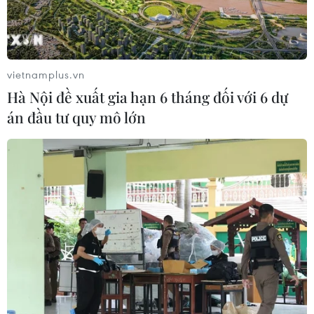
vietnamplus.vn
Hà Nội đề xuất gia hạn 6 tháng đối với 6 dự
án đầu tư quy mô lớn
TIN CÙNG CHUYÊN MỤC
Kết luận thanh tra về cơ sở nhà, đất
dôi dư sau sắp xếp tại thành phố Hải
Phòng
08/08/2026 12:53
Hà Nội kiên quyết xử lý vi phạm tại