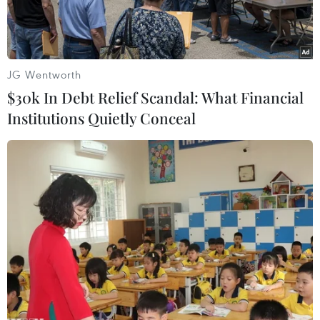
JG Wentworth
$30k In Debt Relief Scandal: What Financial
Institutions Quietly Conceal
Ảnh chỉ có tính chất minh họa. (Nguồn: Vietnam+)
Sáng 31/3, LIXIL Việt Nam dưới sự bảo trợ của
Hội Kiến trúc sư Việt Nam đã ra mắt chương
trình Architecture Leader Perspective (ALP)
2021-2022 với chủ đề “tương lai không gian
sống Việt Nam,” nhằm tìm giải pháp kiến trúc