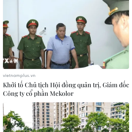
Bàn giao một cá thể Diều hoa Miến
Điện cho Vườn quốc gia Phong Nha-
Kẻ Bàng
05/08/2026 12:11
Bão số 3 tiếp tục đổi hướng, di
chuyển nhanh hơn
05/08/2026 11:31
vietnamplus.vn
Khởi tố Chủ tịch Hội đồng quản trị, Giám đốc
Công ty cổ phần Mekolor
Bão số 3 đổi hướng, di chuyển chậm
với tốc độ khoảng 5 km/h
05/08/2026 08:05