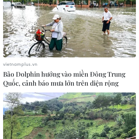
Italy nâng báo động đỏ trên toàn bộ
27 thành phố do nắng nóng kỷ lục
05/08/2026 06:31
Động đất mạnh làm rung chuyển
miền Nam Philippines
vietnamplus.vn
05/08/2026 05:29
Bão Dolphin hướng vào miền Đông Trung
Quốc, cảnh báo mưa lớn trên diện rộng
Thời tiết miền Bắc sẽ ảnh
hưởng ra sao khi bão số 3 Kujira đi
vào Biển Đông?
05/08/2026 04:56