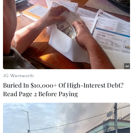
JG Wentworth
#Bắc Australia
#Cá heo
#Cá heo lưng gù
Buried In $10,000+ Of High-Interest Debt?
#Động vật hoang dã
#ADN
Australia
Read Page 2 Before Paying
Theo dõi VietnamPlus