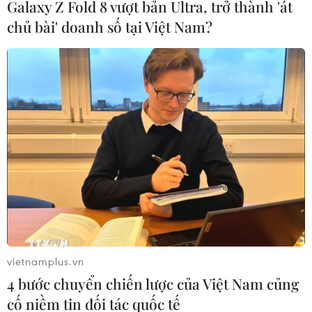
Galaxy Z Fold 8 vượt bản Ultra, trở thành 'át
chủ bài' doanh số tại Việt Nam?
Giải pháp chống ô nhiễm không khí: Cần
sớm kiểm kê khí thải để “trị đúng bệnh"
25/04/2025 02:59
Một trong những giải pháp quan trọng để giải quyết ô
nhiễm không khí, là Việt Nam cần thực hiện kiểm kê,
giám sát chặt chẽ nguồn phát sinh khí thải; siết chặt quy
chuẩn khí thải từ giao thông.
vietnamplus.vn
4 bước chuyển chiến lược của Việt Nam củng
cố niềm tin đối tác quốc tế