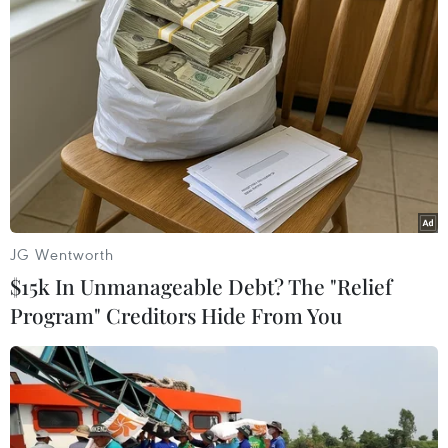
Cục Quản lý Môi trường y tế (Bộ Y tế) khuyến
cáo khi chỉ số chất lượng không khí ở mức rất
xấu (201-300), đối với người bình thường tránh
các hoạt động ngoài trời trong thời gian dài
hoặc tham gia các hoạt động vận động cần gắng
sức; khuyến khích thực hiện các hoạt động
trong nhà; tránh hoạt động tại các khu vực có
nguy cơ ô nhiễm không khí cao.
JG Wentworth
Nếu phải hoạt động tại các khu vực có nguy cơ ô
$15k In Unmanageable Debt? The "Relief
nhiễm cao, người dân nên sử dụng các loại
Program" Creditors Hide From You
khẩu trang có thể ngăn ngừa bụi mịn; nếu phải
tham gia giao thông nên tăng cường sử dụng
các phương tiện giao thông công cộng, hạn chế
sử dụng xe máy, xe đạp để giảm tiếp xúc với
không khí bị ô nhiễm.