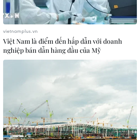
Nứt núi, Thanh Hóa sơ tán khẩn cấp
nhiều hộ dân
07/08/2026 13:17
vietnamplus.vn
Việt Nam là điểm đến hấp dẫn với doanh
nghiệp bán dẫn hàng đầu của Mỹ
Cảnh báo lũ trên lưu vực sông Thao
tại trạm Yên Bái
07/08/2026 11:51
Gỡ khó khăn triển khai dự án trọng
điểm quốc gia hồ Ka Pét
07/08/2026 11:24