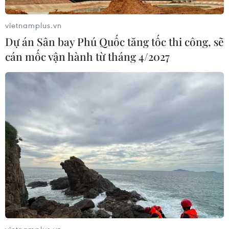
Indonesia nỗ lực khống chế cháy
rừng tại Vườn Quốc gia Núi Bromo
vietnamplus.vn
07/08/2026 10:56
Dự án Sân bay Phú Quốc tăng tốc thi công, sẽ
cán mốc vận hành từ tháng 4/2027
Thụy Sĩ khó đạt mục tiêu giảm phát
thải khí nhà kính vào năm 2030
07/08/2026 09:42
Bão Dolphin càn quét các đảo miền
Nam Nhật Bản, sân bay Okinawa
phải đóng cửa
07/08/2026 09:10
Từ ngày 9/8, cảnh báo nắng nóng
vietnamplus.vn