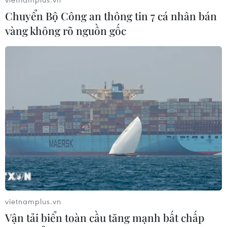
Chuyển Bộ Công an thông tin 7 cá nhân bán
vàng không rõ nguồn gốc
TIN CÙNG CHUYÊN MỤC
Mưa lớn gây ngập cục bộ, chia cắt
một số khu vực miền núi Quảng Trị
09/08/2026 04:35
vietnamplus.vn
Bão Dolphin gây ảnh hưởng diện
Vận tải biển toàn cầu tăng mạnh bất chấp