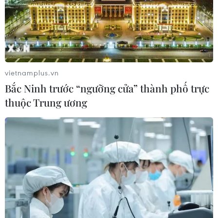
Áp thấp nhiệt đới đổi hướng trên
vùng biển phía Đông khu vực vịnh
Bắc Bộ
07/08/2026 23:29
vietnamplus.vn
Bắc Ninh trước “ngưỡng cửa” thành phố trực
Campuchia nỗ lực bảo tồn động vật
thuộc Trung ương
hoang dã trước nguy cơ tuyệt chủng
07/08/2026 22:45
Áp thấp nhiệt đới trên vịnh Bắc Bộ sẽ
gây ảnh hưởng thế nào tới Việt Nam?
07/08/2026 14:38