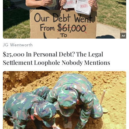
JG Wentworth
$25,000 In Personal Debt? The Legal
Settlement Loophole Nobody Mentions
#ô nhiễm không khí
#IQAir
#VNAir
Theo dõi VietnamPlus