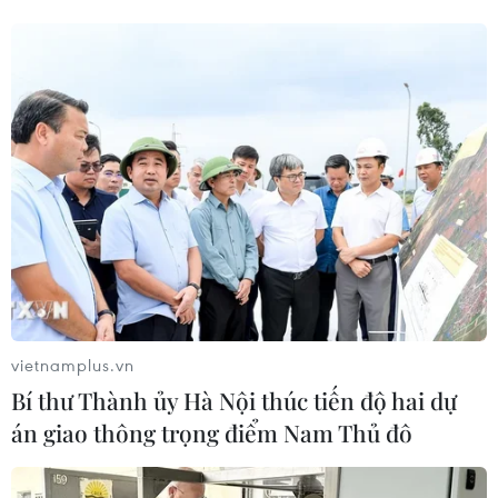
Minh trong mùa mưa
07/08/2026 04:47
Xem thêm
CƠ QUAN CHỦ QUẢN: THÔNG TẤN XÃ VIỆT NAM
Tổng Biên tập: TRẦN TIẾN DUẨN
Phó Tổng Biên tập: NGUYỄN THỊ TÁM, KHÚC THANH
vietnamplus.vn
THỦY
Bí thư Thành ủy Hà Nội thúc tiến độ hai dự
án giao thông trọng điểm Nam Thủ đô
Sở hữu trí tuệ
Quy định sử dụng
RSS
Hỗ trợ