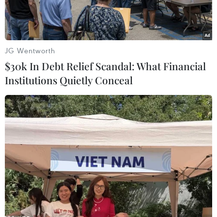
JG Wentworth
$30k In Debt Relief Scandal: What Financial
Institutions Quietly Conceal
(Ảnh minh họa: Lê Đông/TTXVN)
Theo hệ thống quan trắc không khí IQAir, vào
lúc 7h15 sáng 13/6, với chỉ số chất lượng không
khí AQI ở mức 91, Hà Nội đứng thứ 15 trong
danh sách các thành phố ô nhiễm không khí
nhất thế giới, với chất lượng không khí ở mức
màu vàng, mức "Trung bình."