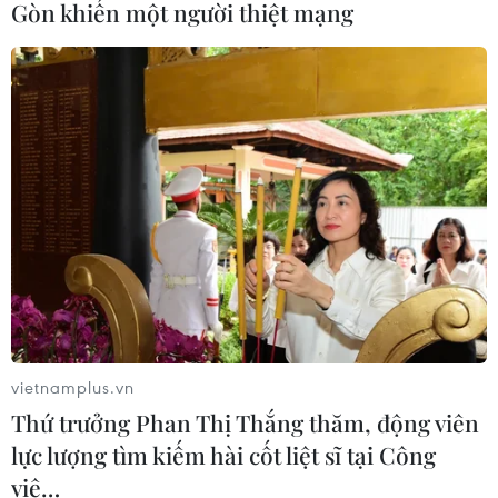
Gòn khiến một người thiệt mạng
07/08/2026 07:28
Di dời hộ dân bị ảnh hưởng bụi, mùi
khét, tiếng ồn từ Trung tâm Điện lực
Vĩnh Tân
07/08/2026 07:10
Hà Nội quyết liệt xử lý các "điểm
nghẽn" úng ngập, môi trường đô thị
07/08/2026 06:51
vietnamplus.vn
Thứ trưởng Phan Thị Thắng thăm, động viên
Kiểm soát rác thải từ nguồn - Giải
lực lượng tìm kiếm hài cốt liệt sĩ tại Công
pháp bảo vệ kênh rạch TP Hồ Chí
viê…