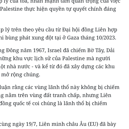
áp lý của tòa, nhấn mạnh tầm quan trọng của việc
 Palestine thực hiện quyền tự quyết chính đáng
áp lý trên theo yêu cầu từ Đại hội đồng Liên hợp
i bùng phát xung đột tại ở Gaza tháng 10/2023.
ng Đông năm 1967, Israel đã chiếm Bờ Tây, Dải
hững khu vực lịch sử của Palestine mà người
ột nhà nước - và kể từ đó đã xây dựng các khu
c mở rộng chúng.
 luận rằng các vùng lãnh thổ này không bị chiếm
ng nằm trên vùng đất tranh chấp, nhưng Liên
ồng quốc tế coi chúng là lãnh thổ bị chiếm
 cùng ngày 19/7, Liên minh châu Âu (EU) đã bày