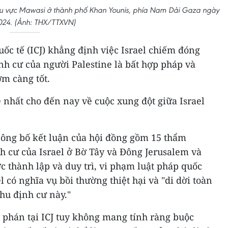
khu vực Mawasi ở thành phố Khan Younis, phía Nam Dải Gaza ngày
024. (Ảnh: THX/TTXVN)
uốc tế (ICJ) khẳng định việc Israel chiếm đóng
nh cư của người Palestine là bất hợp pháp và
ớm càng tốt.
nhất cho đến nay về cuộc xung đột giữa Israel
ông bố kết luận của hội đồng gồm 15 thẩm
nh cư của Israel ở Bờ Tây và Đông Jerusalem và
 thành lập và duy trì, vi phạm luật pháp quốc
 có nghĩa vụ bồi thường thiệt hại và "di dời toàn
hu định cư này."
 phán tại ICJ tuy không mang tính ràng buộc