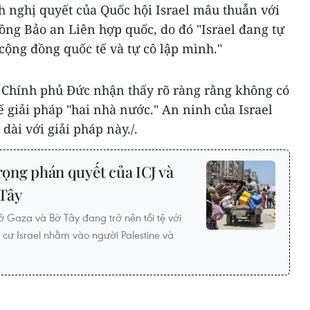
 nghị quyết của Quốc hội Israel mâu thuẫn với
ồng Bảo an Liên hợp quốc, do đó "Israel đang tự
 cộng đồng quốc tế và tự cô lập mình."
Chính phủ Đức nhận thấy rõ ràng rằng không có
ế giải pháp "hai nhà nước." An ninh của Israel
dài với giải pháp này./.
trọng phán quyết của ICJ và
 Tây
ở Gaza và Bờ Tây đang trở nên tồi tệ với
 cư Israel nhằm vào người Palestine và