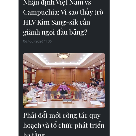
Nhận định Việt Nam vs
Campuchia: Vì sao thầy trò
HLV Kim Sang-sik cần
giành ngôi đầu bảng?
06/08/2026 11:05
Phải đổi mới công tác quy
hoạch và tổ chức phát triển
hạ tầng