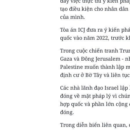
đẩy việc thực thi ý kiến ph
tạo điều kiện cho nhân dân
của mình.
Tòa án ICJ đưa ra ý kiến ph
quốc vào năm 2022, trước kh
Trong cuộc chiến tranh Tru
Gaza và Đông Jerusalem - n
Palestine muốn thành lập m
định cư ở Bờ Tây và liên tụ
Các nhà lãnh đạo Israel lập
đóng về mặt pháp lý vì chú
hợp quốc và phần lớn cộng đ
đóng.
Trong diễn biến liên quan,