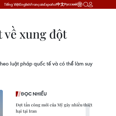
Tiếng Việt
English
Français
Español
中文
Русский
 về xung đột
theo luật pháp quốc tế và có thể làm suy
ĐỌC NHIỀU
Đợt tấn công mới của Mỹ gây nhiều thiệt
hại tại Iran