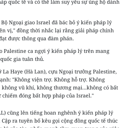
pháp quốc tế và có thể làm suy yếu sự ủng hộ dành
 Bộ Ngoại giao Israel đã bác bỏ ý kiến pháp lý
iên vị," đồng thời nhắc lại rằng giải pháp chính
ể đạt được thông qua đàm phán.
 Palestine ca ngợi ý kiến pháp lý trên mang
 quốc gia tuân thủ.
ở La Haye (Hà Lan), cựu Ngoại trưởng Palestine,
ạnh: "Không viện trợ. Không hỗ trợ. Không
, không vũ khí, không thương mại...không có bất
 chiếm đóng bất hợp pháp của Israel."
AL) cũng lên tiếng hoan nghênh ý kiến pháp lý
i Cập ra tuyên bố kêu gọi cộng đồng quốc tế thúc