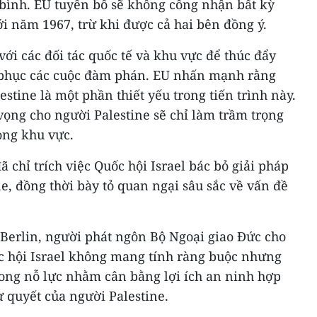
 bình. EU tuyên bố sẽ không công nhận bất kỳ
ới năm 1967, trừ khi được cả hai bên đồng ý.
với các đối tác quốc tế và khu vực để thúc đẩy
i phục các cuộc đàm phán. EU nhấn mạnh rằng
stine là một phần thiết yếu trong tiến trình này.
 vọng cho người Palestine sẽ chỉ làm trầm trọng
ong khu vực.
 chỉ trích việc Quốc hội Israel bác bỏ giải pháp
e, đồng thời bày tỏ quan ngại sâu sắc về vấn đề
Berlin, người phát ngôn Bộ Ngoại giao Đức cho
c hội Israel không mang tính ràng buộc nhưng
trong nỗ lực nhằm cân bằng lợi ích an ninh hợp
ự quyết của người Palestine.