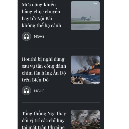
Mưa dông khiến
hàng chục chuyến
bay tới Nội Bài
không thể hạ cánh
NGHE
Houthi bị nghi đứng
sau vụ tấn công đánh
chìm tàu hàng Ấn Độ
trên Biển Đỏ
NGHE
Tổng thống Nga thay
đổi vị trí các chỉ huy
tại mặt trận Ukraine